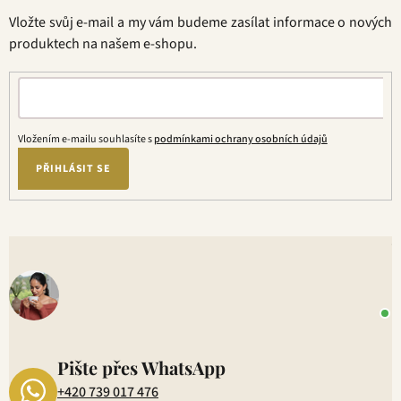
t
Vložte svůj e-mail a my vám budeme zasílat informace o nových
í
produktech na našem e-shopu.
Vložením e-mailu souhlasíte s
podmínkami ochrany osobních údajů
PŘIHLÁSIT SE
V
o
+
P
1
Pište přes WhatsApp
+420 739 017 476