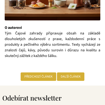
O autorovi
Tým Čajové zahrady připravuje obsah na základě
dlouholetých zkušeností z praxe, každodenní práce s
produkty a pečlivého výběru sortimentu. Texty vycházejí ze
znalosti čajů, kávy, původu surovin i důrazu na kvalitu a
skutečný zážitek z každého šálku.
PŘEDCHOZÍ ČLÁNEK
DALŠÍ ČLÁNEK
Z
á
Odebírat newsletter
p
a