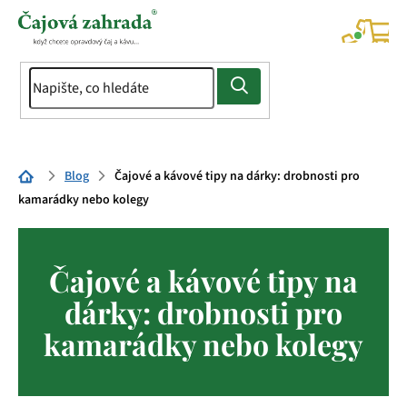
Přejít
na
NÁK
KOŠÍ
obsah
Domů
Blog
Čajové a kávové tipy na dárky: drobnosti pro
kamarádky nebo kolegy
Čajové a kávové tipy na
dárky: drobnosti pro
kamarádky nebo kolegy