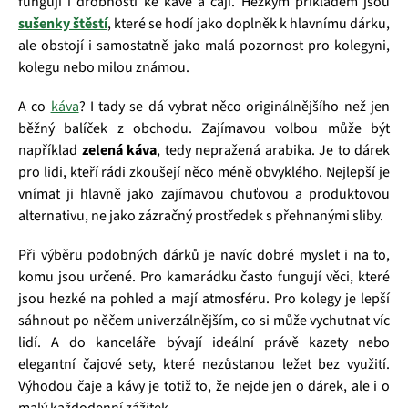
fungují i drobnosti ke kávě a čaji. Hezkým příkladem jsou
sušenky štěstí
, které se hodí jako doplněk k hlavnímu dárku,
ale obstojí i samostatně jako malá pozornost pro kolegyni,
kolegu nebo milou známou.
A co
káva
? I tady se dá vybrat něco originálnějšího než jen
běžný balíček z obchodu. Zajímavou volbou může být
například
zelená káva
, tedy nepražená arabika. Je to dárek
pro lidi, kteří rádi zkoušejí něco méně obvyklého. Nejlepší je
vnímat ji hlavně jako zajímavou chuťovou a produktovou
alternativu, ne jako zázračný prostředek s přehnanými sliby.
Při výběru podobných dárků je navíc dobré myslet i na to,
komu jsou určené. Pro kamarádku často fungují věci, které
jsou hezké na pohled a mají atmosféru. Pro kolegy je lepší
sáhnout po něčem univerzálnějším, co si může vychutnat víc
lidí. A do kanceláře bývají ideální právě kazety nebo
elegantní čajové sety, které nezůstanou ležet bez využití.
Výhodou čaje a kávy je totiž to, že nejde jen o dárek, ale i o
malý každodenní zážitek.