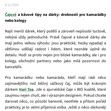
6.12.2018
Čajové
a kávové tipy na dárky: drobnosti pro kamarádky
nebo kolegy
Najít menší dárek, který potěší a zároveň nepůsobí tuctově,
nebývá vždy jednoduché. Právě čajové a kávové dárky ale
mají jednu velkou výhodu: jsou praktické, hezky vypadají a
většinou udělají radost i lidem, které neznáte úplně do
detailu. Hodí se proto nejen pro blízké kamarádky, ale i pro
kolegy, obchodní partnery nebo jako milá pozornost do
kanceláře.
Pro kamarádku nebo kamaráda, kteří mají rádi něco
zajímavějšího než běžný sáčkový čaj, může být krásným
dárkem
Hari Tea
. Jde o ajurvédské čaje v BIO kvalitě, které
zaujmou nejen chutí, ale i výrazným designem. Pokud chcete
darovat něco, co působí barevně, neotřele a přitom pořád
prakticky, je to velmi příjemná volba. Ještě o něco dárkověji