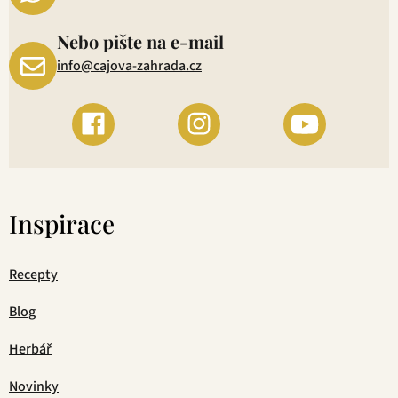
Nebo pište na e-mail
info@cajova-zahrada.cz
Inspirace
Recepty
Blog
Herbář
Novinky