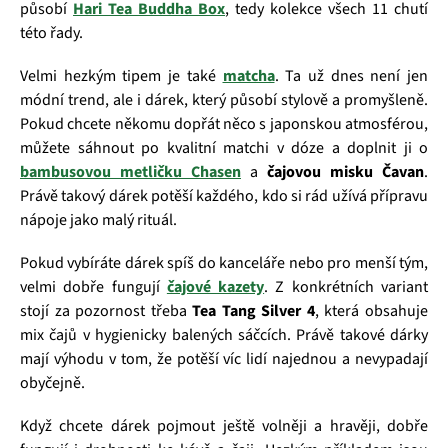
působí
Hari Tea Buddha Box
, tedy kolekce všech 11 chutí
této řady.
Velmi hezkým tipem je také
matcha
. Ta už dnes není jen
módní trend, ale i dárek, který působí stylově a promyšleně.
Pokud chcete někomu dopřát něco s japonskou atmosférou,
můžete sáhnout po kvalitní matchi v dóze a doplnit ji o
bambusovou metličku Chasen
a
čajovou misku Čavan
.
Právě takový dárek potěší každého, kdo si rád užívá přípravu
nápoje jako malý rituál.
Pokud vybíráte dárek spíš do kanceláře nebo pro menší tým,
velmi dobře fungují
čajové kazety
. Z konkrétních variant
stojí za pozornost třeba
Tea Tang Silver 4
, která obsahuje
mix čajů v hygienicky balených sáčcích. Právě takové dárky
mají výhodu v tom, že potěší víc lidí najednou a nevypadají
obyčejně.
Když chcete dárek pojmout ještě volněji a hravěji, dobře