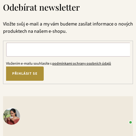
á
Odebírat newsletter
p
a
t
Vložte svůj e-mail a my vám budeme zasílat informace o nových
í
produktech na našem e-shopu.
Vložením e-mailu souhlasíte s
podmínkami ochrany osobních údajů
PŘIHLÁSIT SE
V
o
+
P
1