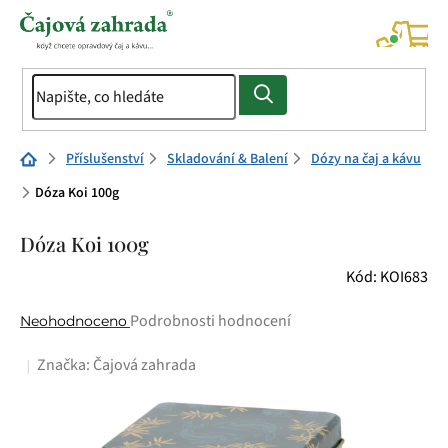
Přejít
na
NÁK
KOŠÍ
obsah
Domů
Příslušenství
Skladování & Balení
Dózy na čaj a kávu
Dóza Koi 100g
Dóza Koi 100g
Kód:
KOI683
Průměrné
Podrobnosti hodnocení
Neohodnoceno
hodnocení
Značka:
Čajová zahrada
produktu
je
0,0
z