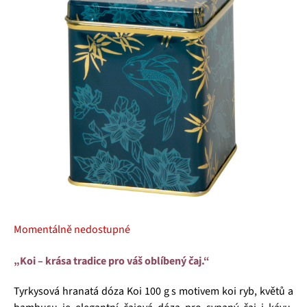
5
hvězdiček.
Momentálně nedostupné
„Koi – krása tradice pro váš oblíbený čaj.“
Tyrkysová hranatá dóza Koi 100 g s motivem koi ryb, květů a