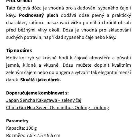
Proč se hodí
Tato čajová dóza je vhodná pro skladování sypaného čaje i
kávy.
Pocínovaný plech
dodává dóze pevný a praktický
charakter, zatímco nasazovací víčko pomáhá chránit obsah
před běžnými vlivy okolí. Dóza je vhodná pro skladování
suchých potravin, například sypaného čaje nebo kávy.
Tip na dárek
Motiv koi ryb se krásně hodí k čajové atmosféře a působí
jemně, klidně a vkusně. Dózu můžete doplnit kvalitním
zeleným čajem nebo oolongem a vytvořit tak elegantní menší
dárek.
Skvělá i jako dárek.
Doporučujeme kombinovat s:
Japan Sencha Kakegawa – zelený čaj
China Gui Hua Sweet Osmanthus Oolong – oolong
Parametry
Kapacita: 100 g
Rozměry: 7,5 × 7,5 × 9,5 cm