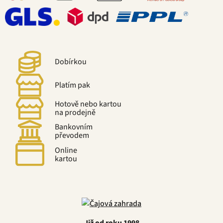
Dobírkou
Platím pak
Hotově nebo kartou
na prodejně
Bankovním
převodem
Online
kartou
Již od roku 1998