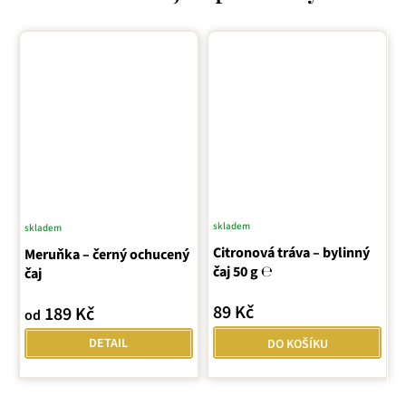
skladem
skladem
Citronová tráva – bylinný
Meruňka – černý ochucený
čaj 50 g ℮
čaj
89 Kč
189 Kč
od
DETAIL
DO KOŠÍKU