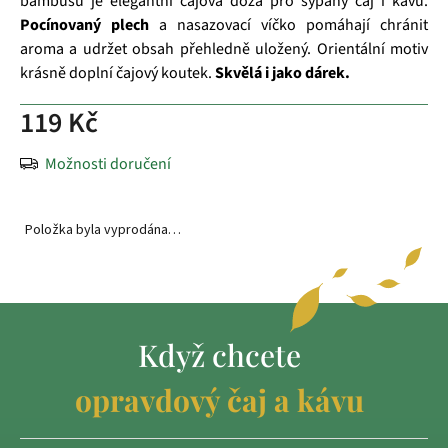
bambusu je elegantní čajová dóza pro sypaný čaj i kávu.
Pocínovaný plech
a nasazovací víčko pomáhají chránit
aroma a udržet obsah přehledně uložený. Orientální motiv
krásně doplní čajový koutek.
Skvělá i jako dárek.
119 Kč
Možnosti doručení
Položka byla vyprodána…
Když chcete
opravdový čaj a kávu