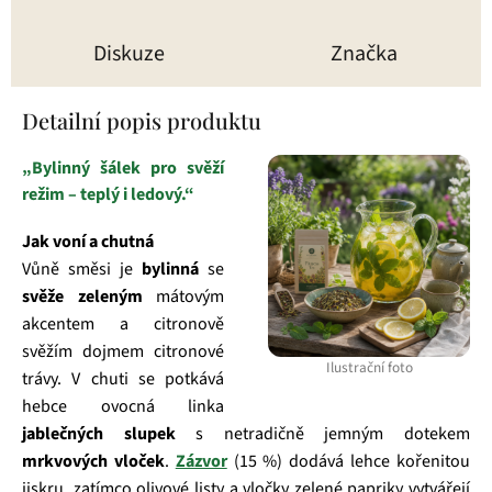
Diskuze
Značka
Detailní popis produktu
„Bylinný šálek pro svěží
režim – teplý i ledový.“
Jak voní a chutná
Vůně směsi je
bylinná
se
svěže zeleným
mátovým
akcentem a citronově
svěžím dojmem citronové
Ilustrační foto
trávy. V chuti se potkává
hebce ovocná linka
jablečných slupek
s netradičně jemným dotekem
mrkvových vloček
.
Zázvor
(15 %) dodává lehce kořenitou
jiskru, zatímco olivové listy a vločky zelené papriky vytvářejí