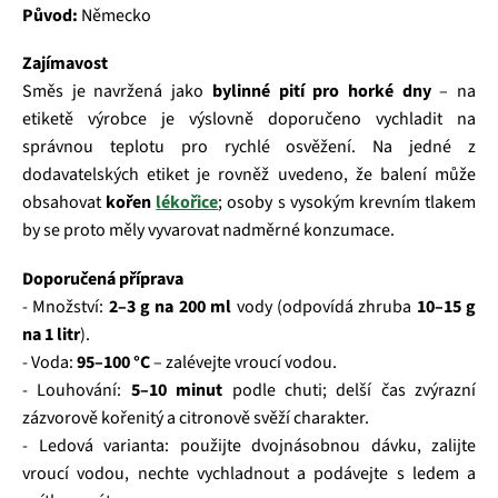
Původ:
Německo
Zajímavost
Směs je navržená jako
bylinné pití pro horké dny
– na
etiketě výrobce je výslovně doporučeno vychladit na
správnou teplotu pro rychlé osvěžení. Na jedné z
dodavatelských etiket je rovněž uvedeno, že balení může
obsahovat
kořen
lékořice
; osoby s vysokým krevním tlakem
by se proto měly vyvarovat nadměrné konzumace.
Doporučená příprava
- Množství:
2–3 g na 200 ml
vody (odpovídá zhruba
10–15 g
na 1 litr
).
- Voda:
95–100 °C
– zalévejte vroucí vodou.
- Louhování:
5–10 minut
podle chuti; delší čas zvýrazní
zázvorově kořenitý a citronově svěží charakter.
- Ledová varianta: použijte dvojnásobnou dávku, zalijte
vroucí vodou, nechte vychladnout a podávejte s ledem a