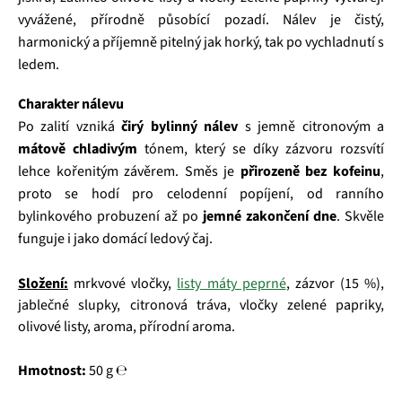
vyvážené, přírodně působící pozadí. Nálev je čistý,
harmonický a příjemně pitelný jak horký, tak po vychladnutí s
ledem.
Charakter nálevu
Po zalití vzniká
čirý bylinný nálev
s jemně citronovým a
mátově chladivým
tónem, který se díky zázvoru rozsvítí
lehce kořenitým závěrem. Směs je
přirozeně bez kofeinu
,
proto se hodí pro celodenní popíjení, od ranního
bylinkového probuzení až po
jemné zakončení dne
. Skvěle
funguje i jako domácí ledový čaj.
Složení:
mrkvové vločky,
listy máty peprné
, zázvor (15 %),
jablečné slupky, citronová tráva, vločky zelené papriky,
olivové listy, aroma, přírodní aroma.
Hmotnost:
50 g ℮