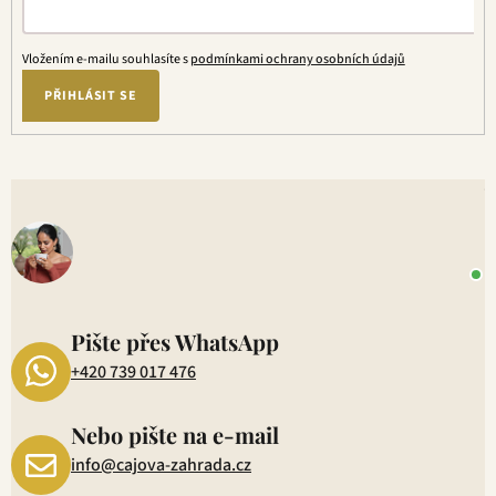
Vložením e-mailu souhlasíte s
podmínkami ochrany osobních údajů
PŘIHLÁSIT SE
V
o
+
P
1
Pište přes WhatsApp
+420 739 017 476
Nebo pište na e-mail
info@cajova-zahrada.cz