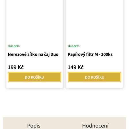
skladem
skladem
Průměrné
Nerezové sítko na čaj Duo
Papírový filtr M - 100ks
hodnocení
produktu
199 Kč
149 Kč
je
5,0
DO KOŠÍKU
DO KOŠÍKU
z
5
hvězdiček.
Popis
Hodnocení