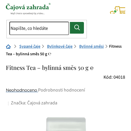
Přejít
na
NÁK
KOŠÍ
obsah
Domů
Sypané čaje
Bylinkové čaje
Bylinné směsi
Fitness
Tea – bylinná směs 50 g ℮
Fitness Tea – bylinná směs 50 g ℮
Kód:
04018
Průměrné
Podrobnosti hodnocení
Neohodnoceno
hodnocení
Značka:
Čajová zahrada
produktu
je
0,0
z