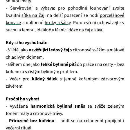
snítkou máty.
- Servírování a výbava: pro pohodlné louhování zvolte
kvalitní
sítka na čaj
; na delší posezení se hodí
porcelánové
konvice
a oblíbené
hrnky a šálky
. Po otevření uchovávejte v
suchu a temnu, ideálně v těsnící
dóze na čaj a kávu
.
Kdy si ho vychutnáte
- V létě jako
osvěžující ledový čaj
s citronově svěžím a mátově
chladivým dojmem.
- Během dne jako
lehké bylinné pití
do práce i na cesty – bez
kofeinu a s čistým bylinným profilem.
- Večer pro
klidný šálek
s jemně kořenitým zázvorovým
závěrem.
Proč si ho vybrat
- Vyvážená
harmonická bylinná směs
se svěže zeleným
tónem máty a citronové trávy.
-
Přirozeně bez kofeinu
– hodí se na celodenní popíjení i
večerní rituál.