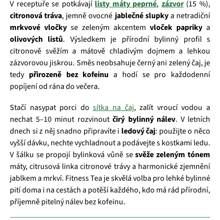
V receptuře se potkávají
listy máty peprné
,
zázvor
(15 %),
citronová tráva
, jemně ovocné
jablečné slupky
a netradiční
mrkvové vločky
se zeleným akcentem
vloček papriky
a
olivových listů
. Výsledkem je přírodní bylinný profil s
citronově svěžím a mátově chladivým dojmem a lehkou
zázvorovou jiskrou. Směs neobsahuje černý ani zelený čaj, je
tedy
přirozeně bez kofeinu
a hodí se pro každodenní
popíjení od rána do večera.
Stačí nasypat porci do
sítka na čaj
, zalít vroucí vodou a
nechat 5–10 minut rozvinout
čirý bylinný nálev
. V letních
dnech si z něj snadno připravíte i
ledový čaj
: použijte o něco
vyšší dávku, nechte vychladnout a podávejte s kostkami ledu.
V šálku se propojí bylinková vůně se
svěže zeleným tónem
máty, citrusová linka citronové trávy a harmonické zjemnění
jablkem a mrkví. Fitness Tea je skvělá volba pro lehké bylinné
pití doma i na cestách a potěší každého, kdo má rád přírodní,
příjemně pitelný nálev bez kofeinu.