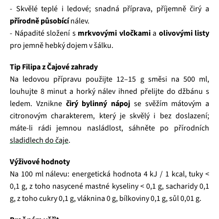
- Skvělé teplé i ledové; snadná příprava, příjemně čirý a
přírodně působící
nálev.
- Nápadité složení s
mrkvovými vločkami
a
olivovými listy
pro jemně hebký dojem v šálku.
Tip Filipa z Čajové zahrady
Na ledovou přípravu použijte 12–15 g směsi na 500 ml,
louhujte 8 minut a horký nálev ihned přelijte do džbánu s
ledem. Vznikne
čirý bylinný nápoj
se svěžím mátovým a
citronovým charakterem, který je skvělý i bez doslazení;
máte-li rádi jemnou nasládlost, sáhněte po přírodních
sladidlech do čaje
.
Výživové hodnoty
Na 100 ml nálevu: energetická hodnota 4 kJ / 1 kcal, tuky <
0,1 g, z toho nasycené mastné kyseliny < 0,1 g, sacharidy 0,1
g, z toho cukry 0,1 g, vláknina 0 g, bílkoviny 0,1 g, sůl 0,01 g.