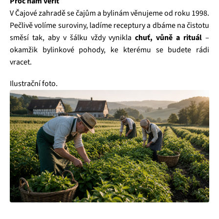
Proč nám věřit
V Čajové zahradě se čajům a bylinám věnujeme od roku 1998.
Pečlivě volíme suroviny, ladíme receptury a dbáme na čistotu
směsí tak, aby v šálku vždy vynikla
chuť, vůně a rituál
–
okamžik bylinkové pohody, ke kterému se budete rádi
vracet.
Ilustrační foto.