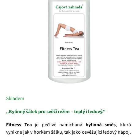
5
hvězdiček.
Skladem
„Bylinný šálek pro svěží režim – teplý i ledový.“
Fitness Tea
je pečlivě namíchaná
bylinná směs
, která
vynikne jak v horkém šálku, tak jako osvěžující ledový nápoj.