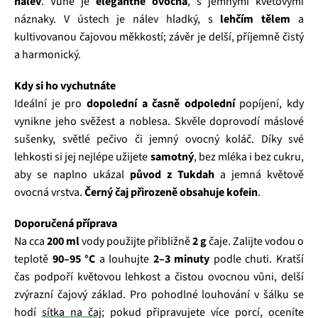
nálev
. Vůně je
elegantně ovocná
, s jemnými květovými
náznaky. V ústech je nálev hladký, s
lehčím tělem
a
kultivovanou čajovou měkkostí; závěr je delší, příjemně čistý
a harmonický.
Kdy si ho vychutnáte
Ideální je pro
dopolední a časně odpolední
popíjení, kdy
vynikne jeho svěžest a noblesa. Skvěle doprovodí máslové
sušenky, světlé pečivo či jemný ovocný koláč. Díky své
lehkosti si jej nejlépe užijete
samotný
, bez mléka i bez cukru,
aby se naplno ukázal
původ z Tukdah
a jemná květově
ovocná vrstva.
Černý čaj přirozeně obsahuje kofein
.
Doporučená příprava
Na cca
200 ml
vody použijte přibližně
2 g
čaje. Zalijte vodou o
teplotě
90–95 °C
a louhujte
2–3 minuty
podle chuti. Kratší
čas podpoří květovou lehkost a čistou ovocnou vůni, delší
zvýrazní čajový základ. Pro pohodlné louhování v šálku se
hodí
sítka na čaj
; pokud připravujete více porcí, oceníte