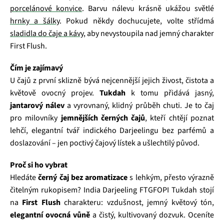
porcelánové konvice
. Barvu nálevu krásně ukážou světlé
hrnky a šálky
. Pokud někdy dochucujete, volte střídmá
sladidla do čaje a kávy
, aby nevystoupila nad jemný charakter
First Flush.
Čím je zajímavý
U čajů z první sklizně bývá nejcennější jejich živost, čistota a
květově ovocný projev.
Tukdah
k tomu přidává jasný,
jantarový nálev
a vyrovnaný, klidný průběh chuti. Je to čaj
pro milovníky
jemnějších černých čajů
, kteří chtějí poznat
lehčí, elegantní tvář indického Darjeelingu bez parfémů a
doslazování – jen poctivý čajový lístek a ušlechtilý původ.
Proč si ho vybrat
Hledáte
černý čaj bez aromatizace
s lehkým, přesto výrazně
čitelným rukopisem? India Darjeeling FTGFOPI Tukdah stojí
na
First Flush
charakteru: vzdušnost, jemný květový tón,
elegantní ovocná vůně
a čistý, kultivovaný dozvuk. Oceníte