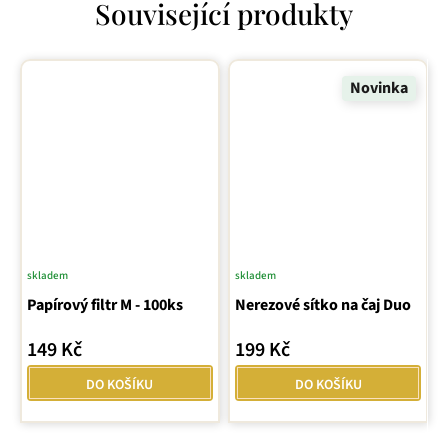
Související produkty
Novinka
skladem
skladem
Průměrné
Papírový filtr M - 100ks
hodnocení
Nerezové sítko na čaj Duo
produktu
149 Kč
199 Kč
je
5,0
DO KOŠÍKU
DO KOŠÍKU
z
5