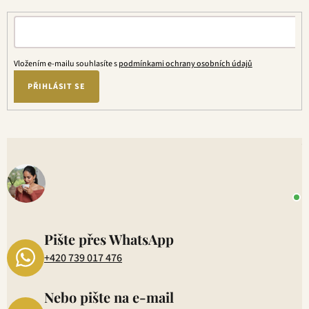
Vložením e-mailu souhlasíte s
podmínkami ochrany osobních údajů
PŘIHLÁSIT SE
V
o
+
P
1
Pište přes WhatsApp
+420 739 017 476
Nebo pište na e-mail