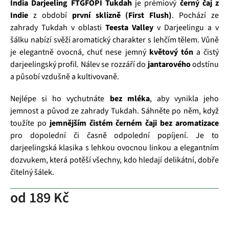
India Darjeeling FTGFOPI Tukdah
je prémiový
černý čaj z
Indie
z období
první sklizně (First Flush)
. Pochází ze
zahrady Tukdah v oblasti
Teesta Valley
v Darjeelingu a v
šálku nabízí svěží aromatický charakter s lehčím tělem. Vůně
je elegantně ovocná, chuť nese jemný
květový tón
a čistý
darjeelingský profil. Nálev se rozzáří do
jantarového
odstínu
a působí vzdušně a kultivovaně.
Nejlépe si ho vychutnáte
bez mléka
, aby vynikla jeho
jemnost a původ ze zahrady Tukdah. Sáhněte po něm, když
toužíte po
jemnějším čistém černém čaji bez aromatizace
pro dopolední či časně odpolední popíjení. Je to
darjeelingská klasika s lehkou ovocnou linkou a elegantním
dozvukem, která potěší všechny, kdo hledají delikátní, dobře
čitelný šálek.
od
189 Kč