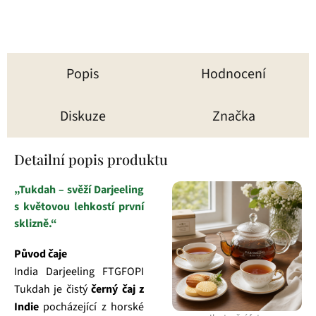
hvězdiček.
Popis
Hodnocení
Diskuze
Značka
Detailní popis produktu
„Tukdah – svěží Darjeeling
s květovou lehkostí první
sklizně.“
Původ čaje
India Darjeeling FTGFOPI
Tukdah je čistý
černý čaj z
Indie
pocházející z horské