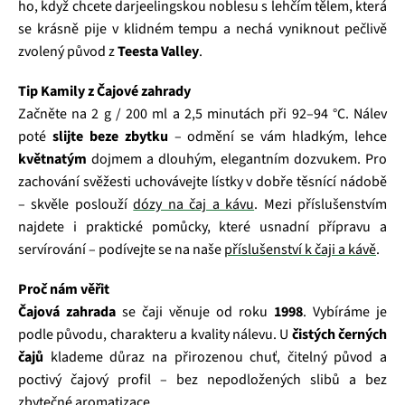
ho, když chcete darjeelingskou noblesu s lehčím tělem, která
se krásně pije v klidném tempu a nechá vyniknout pečlivě
zvolený původ z
Teesta Valley
.
Tip Kamily z Čajové zahrady
Začněte na 2 g / 200 ml a 2,5 minutách při 92–94 °C. Nálev
poté
slijte beze zbytku
– odmění se vám hladkým, lehce
květnatým
dojmem a dlouhým, elegantním dozvukem. Pro
zachování svěžesti uchovávejte lístky v dobře těsnící nádobě
– skvěle poslouží
dózy na čaj a kávu
. Mezi příslušenstvím
najdete i praktické pomůcky, které usnadní přípravu a
servírování – podívejte se na naše
příslušenství k čaji a kávě
.
Proč nám věřit
Čajová zahrada
se čaji věnuje od roku
1998
. Vybíráme je
podle původu, charakteru a kvality nálevu. U
čistých černých
čajů
klademe důraz na přirozenou chuť, čitelný původ a
poctivý čajový profil – bez nepodložených slibů a bez
zbytečné aromatizace.