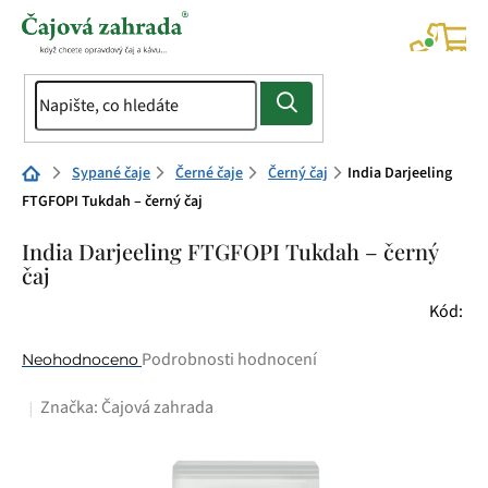
Přejít
na
NÁK
KOŠÍ
obsah
Domů
Sypané čaje
Černé čaje
Černý čaj
India Darjeeling
FTGFOPI Tukdah – černý čaj
India Darjeeling FTGFOPI Tukdah – černý
čaj
Kód:
Průměrné
Podrobnosti hodnocení
Neohodnoceno
hodnocení
Značka:
Čajová zahrada
produktu
je
0,0