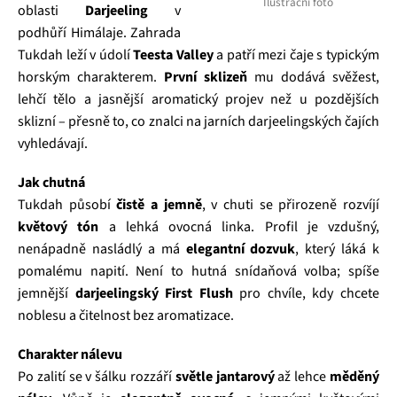
Ilustrační foto
oblasti
Darjeeling
v
podhůří Himálaje. Zahrada
Tukdah leží v údolí
Teesta Valley
a patří mezi čaje s typickým
horským charakterem.
První sklizeň
mu dodává svěžest,
lehčí tělo a jasnější aromatický projev než u pozdějších
sklizní – přesně to, co znalci na jarních darjeelingských čajích
vyhledávají.
Jak chutná
Tukdah působí
čistě a jemně
, v chuti se přirozeně rozvíjí
květový tón
a lehká ovocná linka. Profil je vzdušný,
nenápadně nasládlý a má
elegantní dozvuk
, který láká k
pomalému napití. Není to hutná snídaňová volba; spíše
jemnější
darjeelingský First Flush
pro chvíle, kdy chcete
noblesu a čitelnost bez aromatizace.
Charakter nálevu
Po zalití se v šálku rozzáří
světle jantarový
až lehce
měděný