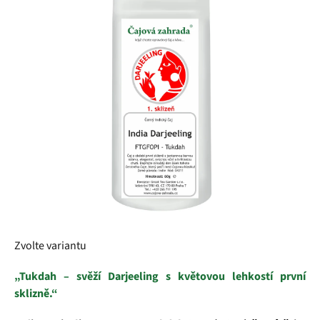
z
5
hvězdiček.
Zvolte variantu
„Tukdah – svěží Darjeeling s květovou lehkostí první
sklizně.“