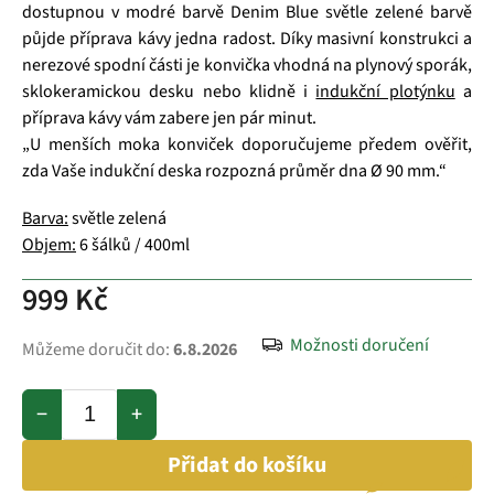
dostupnou v modré barvě Denim Blue světle zelené barvě
půjde příprava kávy jedna radost. Díky masivní konstrukci a
nerezové spodní části je konvička vhodná na plynový sporák,
sklokeramickou desku nebo klidně i
indukční plotýnku
a
příprava kávy vám zabere jen pár minut.
„U menších moka konviček doporučujeme předem ověřit,
zda Vaše indukční deska rozpozná průměr dna Ø 90 mm.“
Barva:
světle zelená
Objem:
6 šálků / 400ml
999 Kč
Možnosti doručení
Můžeme doručit do:
6.8.2026
−
+
Přidat do košíku