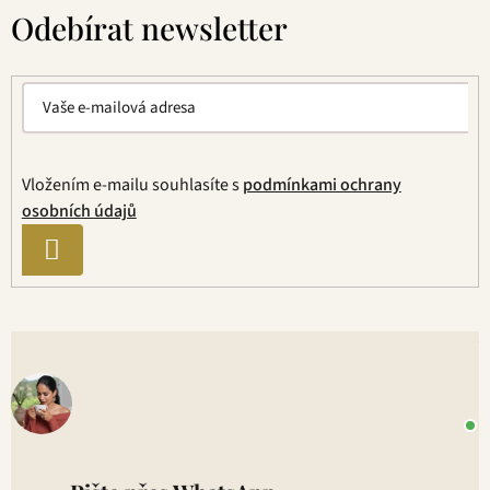
á
Odebírat newsletter
p
a
t
í
Vložením e-mailu souhlasíte s
podmínkami ochrany
osobních údajů
PŘIHLÁSIT
SE
V
o
+
P
1