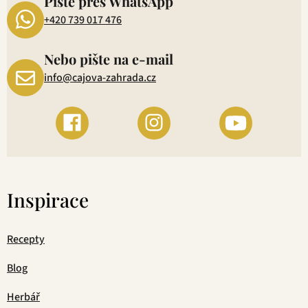
Pište přes WhatsApp
+420 739 017 476
Nebo pište na e-mail
info@cajova-zahrada.cz
Inspirace
Recepty
Blog
Herbář