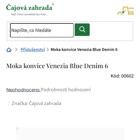
Přejít
na
NÁK
KOŠÍ
obsah
Domů
Příslušenství
Moka konvice Venezia Blue Denim 6
Moka konvice Venezia Blue Denim 6
Kód:
00602
Průměrné
Podrobnosti hodnocení
Neohodnoceno
hodnocení
Značka:
Čajová zahrada
produktu
je
0,0
z
5