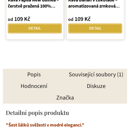
Káva Papua New Guinea –
Káva Banán v čokoládě –
čerstvě pražená 100%
aromatizovaná zrnková
arabica
Latino Café
109 Kč
109 Kč
od
od
DETAIL
DETAIL
Popis
Související soubory (1)
Hodnocení
Diskuze
Značka
Detailní popis produktu
"Šest šálků svěžesti v modré eleganci."