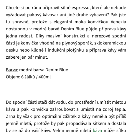
Chcete si po ránu připravit silné espresso, které ale nebude
vyžadovat pákový kávovar ani jiné drahé vybavení? Pak jste
tu správně, protože s elegantní moka konvičkou Venezia
dostupnou v modré barvě Denim Blue půjde příprava kávy
jedna radost. Díky masivní konstrukci a nerezové spodní
části je konvička vhodná na plynový sporák, sklokeramickou
desku nebo klidně i
indukční plotýnku
a příprava kávy vám
zabere jen pár minut.
Barva:
modrá barva Denim Blue
Objem:
6 šálků / 400ml
Do spodní části stačí dát vodu, do prostřední umístit mletou
kávu a pak konvičku zašroubovat a umístit na zdroj tepla.
Zrna by však pro optimální zážitek z kávy neměla být příliš
jemně mletá, protože by pak propadávala sítkem a dostala
by se až do vaší kávy. Velmi jemně mletá
káva
může sítko