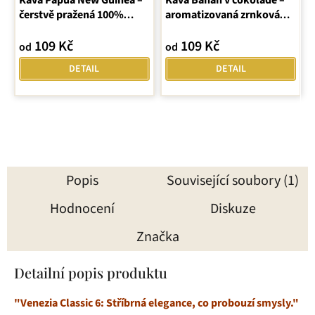
Káva Papua New Guinea –
Káva Banán v čokoládě –
čerstvě pražená 100%
aromatizovaná zrnková
arabica
Latino Café
109 Kč
109 Kč
od
od
DETAIL
DETAIL
Popis
Související soubory (1)
Hodnocení
Diskuze
Značka
Detailní popis produktu
"Venezia Classic 6: Stříbrná elegance, co probouzí smysly."