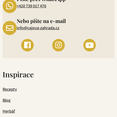
+420 739 017 476
Nebo pište na e-mail
info@cajova-zahrada.cz
Inspirace
Recepty
Blog
Herbář