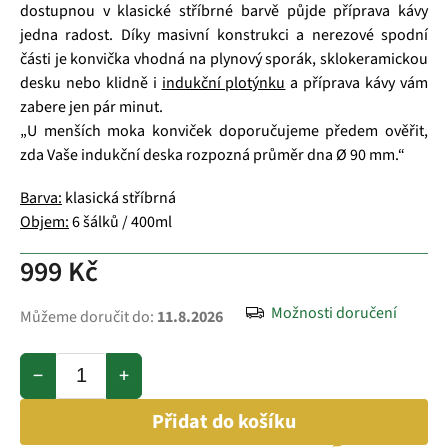
dostupnou v klasické stříbrné barvě půjde příprava kávy
jedna radost. Díky masivní konstrukci a nerezové spodní
části je konvička vhodná na plynový sporák, sklokeramickou
desku nebo klidně i
indukční plotýnku
a příprava kávy vám
zabere jen pár minut.
„U menších moka konviček doporučujeme předem ověřit,
zda Vaše indukční deska rozpozná průměr dna Ø 90 mm.“
Barva:
klasická stříbrná
Objem:
6 šálků / 400ml
999 Kč
Možnosti doručení
Můžeme doručit do:
11.8.2026
−
+
Přidat do košíku