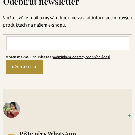
Odebírat newsletter
p
a
t
Vložte svůj e-mail a my vám budeme zasílat informace o nových
í
produktech na našem e-shopu.
Vložením e-mailu souhlasíte s
podmínkami ochrany osobních údajů
PŘIHLÁSIT SE
V
o
+
P
1
Pište přes WhatsApp