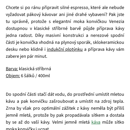
Chcete si po ránu připravit silné espresso, které ale nebude
vyžadovat pákový kávovar ani jiné drahé vybavení? Pak jste
tu správně, protože s elegantní moka konvičkou Venezia
dostupnou v klasické stříbrné barvě půjde příprava kávy
jedna radost. Díky masivní konstrukci a nerezové spodní
části je konvička vhodná na plynový sporák, sklokeramickou
desku nebo klidně i
indukční plotýnku
a příprava kávy vám
zabere jen pár minut.
Barva:
klasická stříbrná
Objem:
6 šálků / 400ml
Do spodní části stačí dát vodu, do prostřední umístit mletou
kávu a pak konvičku zašroubovat a umístit na zdroj tepla.
Zrna by však pro optimální zážitek z kávy neměla být příliš
jemně mletá, protože by pak propadávala sítkem a dostala
by se až do vaší kávy. Velmi jemně mletá
káva
může sítko
moka konvičky i ucpat.