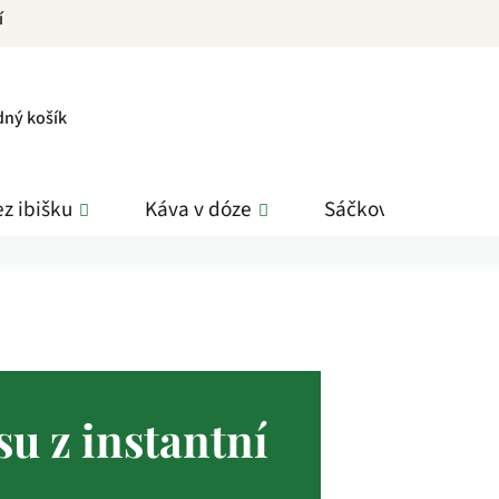
í
PNÍ
dný košík
K
z ibišku
Káva v dóze
Sáčkové čaje
su z instantní