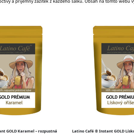
octivý a příjemný zážitek z každého šálku. Obsah na tomto webu v