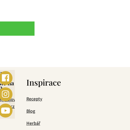
ebo
s
Inspirace
šte na
p
mail
Recepty
o@cajova-
rada.cz
Blog
Herbář