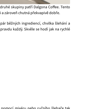
 druhé skupiny patří Dalgona Coffee. Tento
ici a zároveň chutná překvapivě dobře.
pár běžných ingrediencí, chvilka šlehání a
pravdu každý. Skvěle se hodí jak na rychlé
te pomocí mixéru nebo ručního šlehače tak