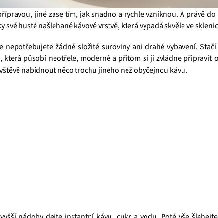
řípravou, jiné zase tím, jak snadno a rychle vzniknou. A právě do
íky své husté našlehané kávové vrstvě, která vypadá skvěle ve sklen
že nepotřebujete žádné složité suroviny ani drahé vybavení. Stačí 
terá působí neotřele, moderně a přitom si ji zvládne připravit o
 návštěvě nabídnout něco trochu jiného než obyčejnou kávu.
yšší nádoby dejte instantní kávu, cukr a vodu. Poté vše šlehej