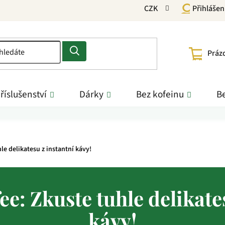
CZK
Přihlášen
NÁKU
Práz
KOŠÍ
říslušenství
Dárky
Bez kofeinu
Be
le delikatesu z instantní kávy!
e: Zkuste tuhle delikate
kávy!