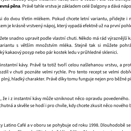
pevná pěna
. Právě tahle vrstva je základem celé Dalgony a dává nápoj
 asi do dvou třetin mlékem. Pokud chcete letní variantu, přidejte 
m je krásně vrstvený nápoj, který vypadá efektně už na první pohl
 můžete snadno upravit podle vlastní chuti. Někdo má rád výraznější
 variantu s větším množstvím mléka. Stejně tak si můžete pohrát
ehký kakaový posyp nebo pár kostek ledu v průhledné sklenici.
instantní kávy. Právě ta totiž tvoří celou našlehanou vrstvu, a p
rozdíl v chuti poznáte velmi rychle. Pro tento recept se velmi do
plný, hladký charakter. Právě díky tomu funguje nejen pro běžné pit
 že i z instantní kávy může vzniknout něco opravdu povedeného. 
chutná a skvěle se hodí i pro chvíle, kdy chcete zkusit něco nového b
ačky Latino Café a v oboru se pohybuje od roku 1998. Dlouhodobě s