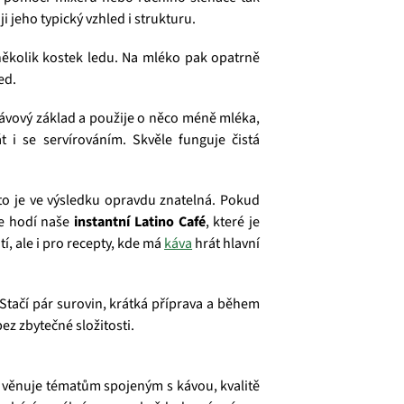
i jeho typický vzhled i strukturu.
i několik kostek ledu. Na mléko pak opatrně
ed.
 kávový základ a použije o něco méně mléka,
 i se servírováním. Skvěle funguje čistá
roto je ve výsledku opravdu znatelná. Pokud
bře hodí naše
instantní Latino Café
, které je
í, ale i pro recepty, kde má
káva
hrát hlavní
Stačí pár surovin, krátká příprava a během
ez zbytečné složitosti.
e věnuje tématům spojeným s kávou, kvalitě