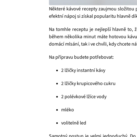
Některé kávové recepty zaujmou složitou p
efektní nápoj si získal popularitu hlavně d
Na tomhle receptu je nejlepší hlavně to, 
během několika minut máte hotovou kávu, k
domácí mlsání, tak i ve chvíli, kdy chcete
Na přípravu budete potřebovat:
2 lžičky instantní kávy
2 lžičky krupicového cukru
2 polévkové lžíce vody
mléko
volitelně led
Samotný postup je velmi jednoduchý. Do v