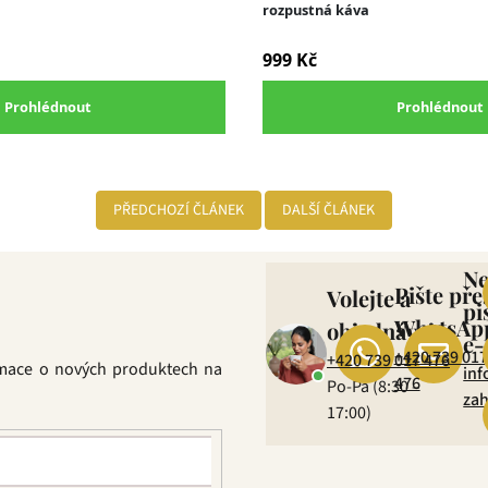
PŘEDCHOZÍ ČLÁNEK
DALŠÍ ČLÁNEK
N
Pište pře
Volejte a
pi
WhatsAp
objednávejte
e-
+420 739 017
+420 739 017 476
rmace o nových produktech na
inf
476
Po-Pá (8:30 –
zah
17:00)