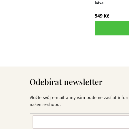
Z
á
Odebírat newsletter
p
a
t
Vložte svůj e-mail a my vám budeme zasílat info
í
našem e-shopu.