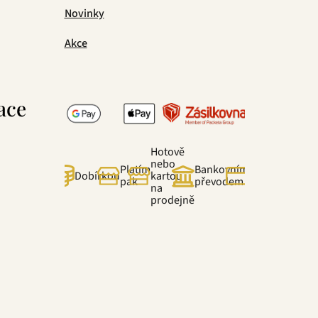
Novinky
Akce
ace
Hotově
nebo
Platím
Bankovním
Online
Dobírkou
kartou
pak
převodem
kartou
na
prodejně