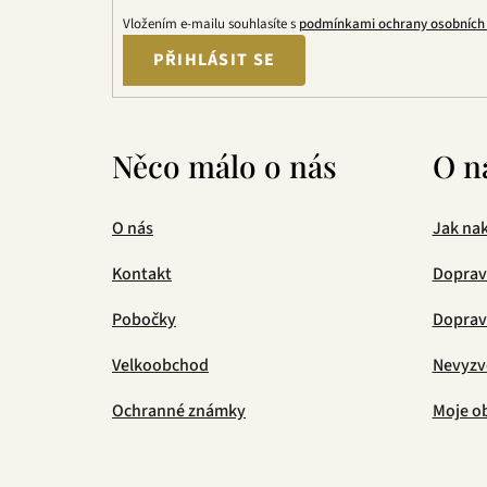
Vložením e-mailu souhlasíte s
podmínkami ochrany osobních
PŘIHLÁSIT SE
Něco málo o nás
O n
O nás
Jak na
Kontakt
Doprav
Pobočky
Doprava
Velkoobchod
Nevyzv
Ochranné známky
Moje o