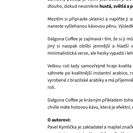
dlouho, dokud nevznikne
hustá, světlá a 
Mezitím si připravte sklenici a naplňte ji
naneste vyšlehanou kávovou pěnu. Výsledke
Dalgona Coffee je zajímavá i tím, že si ji
jiný si naopak oblíbí jemnější a hladší
minimalistická verze, ale hezky vypadá i l
Velkou roli tady samozřejmě hraje kvalita 
sáhnete po kvalitnější instantní arabice, 
vyrobené z brazilské arabiky a má příjemně 
roli.
Dalgona Coffee je krásným příkladem toho,
chvíle máte hotovou kávu, která je efektní, 
O autorovi:
Pavel Kymlička je zakladatel a majitel zn