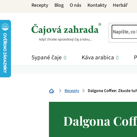
Přejít
Recepty
Blog
O nás
Kontakty
Herbář
na
obsah
Sypané čaje
Káva arabica
P
Recepty
Dalgona Coffee: Zkuste tuh
Domů
Dalgona Coffe