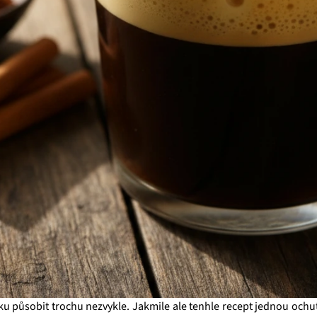
u působit trochu nezvykle. Jakmile ale tenhle recept jednou ochutn