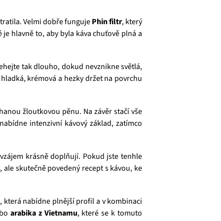
ztratila. Velmi dobře funguje
Phin filtr
, který
 je hlavně to, aby byla káva chuťově plná a
lehejte tak dlouho, dokud nevznikne světlá,
 hladká, krémová a hezky držet na povrchu
hanou žloutkovou pěnu. Na závěr stačí vše
nabídne intenzivní kávový základ, zatímco
vzájem krásně doplňují. Pokud jste tenhle
, ale skutečně povedený recept s kávou, ke
e
, která nabídne plnější profil a v kombinaci
bo
arabika z Vietnamu
, které se k tomuto