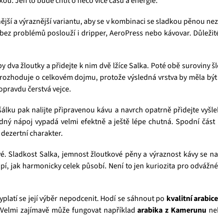
ou. Jen to bude chtít o něco více času a energie.
lnější a výraznější variantu, aby se v kombinaci se sladkou pěnou ne
e bez problémů poslouží i dripper, AeroPress nebo kávovar. Důležité
y dva žloutky a přidejte k nim dvě lžíce Salka. Poté obě suroviny š
 rozhoduje o celkovém dojmu, protože výsledná vrstva by měla být
 opravdu čerstvá vejce.
lku pak nalijte připravenou kávu a navrch opatrně přidejte vyšle
dný nápoj vypadá velmi efektně a ještě lépe chutná. Spodní část 
dezertní charakter.
. Sladkost Salka, jemnost žloutkové pěny a výraznost kávy se na
pí, jak harmonicky celek působí. Není to jen kuriozita pro odvážné
vyplatí se její výběr nepodcenit. Hodí se sáhnout po
kvalitní arabic
. Velmi zajímavě může fungovat například
arabika z Kamerunu
ne