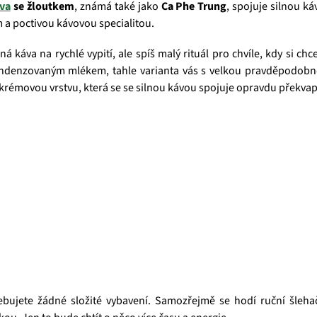
va
se žloutkem
, známá také jako
Ca Phe Trung
, spojuje silnou k
 a poctivou kávovou specialitou.
á káva na rychlé vypití, ale spíš malý rituál pro chvíle, kdy si c
ndenzovaným mlékem, tahle varianta vás s velkou pravděpodobnos
rémovou vrstvu, která se se silnou kávou spojuje opravdu překvap
ebujete žádné složité vybavení. Samozřejmě se hodí ruční šlehač