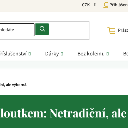
CZK
Přihlášen
NÁKU
Práz
KOŠÍ
říslušenství
Dárky
Bez kofeinu
Be
ní, ale výborná.
žloutkem: Netradiční, ale