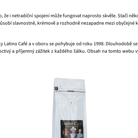
.
že i netradiční spojení může fungovat naprosto skvěle. Stačí něko
ý působí slavnostně, krémově a rozhodně nezapadne mezi obyčejné k
ačky Latino Café a v oboru se pohybuje od roku 1998. Dlouhodobě s
octivý a příjemný zážitek z každého šálku. Obsah na tomto webu v