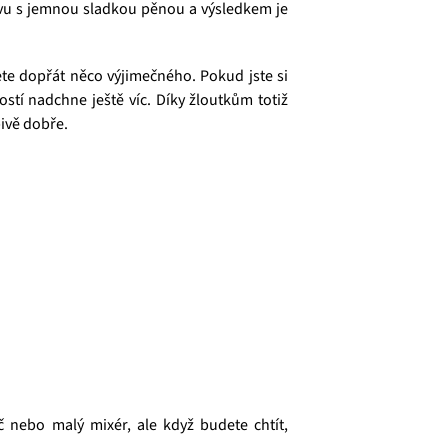
ávu s jemnou sladkou pěnou a výsledkem je
hcete dopřát něco výjimečného. Pokud jste si
tí nadchne ještě víc. Díky žloutkům totiž
ivě dobře.
 nebo malý mixér, ale když budete chtít,