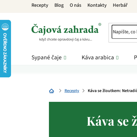
Přejít
Recepty
Blog
O nás
Kontakty
Herbář
na
obsah
Sypané čaje
Káva arabica
P
Recepty
Káva se žloutkem: Netradič
Domů
Káva se 