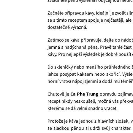
zvládnete pěnu vyšlehat i obyčejnou metličk
Začněte přípravou kávy. Ideální je zvolit si
se s tímto receptem spojuje nejčastěji, al
dostatečně výrazná.
Zatímco se káva připravuje, dejte do nádob
jemná a nadýchaná pěna. Právě tahle část
kávy. Pro nejlepší výsledek je dobré použít
Do skleničky nebo menšího průhledného šá
lehce posypat kakaem nebo skořicí. Výsle
horní vrstva nápoj zjemní a dodá mu téměř 
Chuťově je
Ca Phe Trung
opravdu zajímavé
recept nikdy nezkoušeli, možná vás překva
kterému se dá velmi snadno vracet.
Protože je káva jednou z hlavních složek, 
se sladkou pěnou si udrží svůj charakter