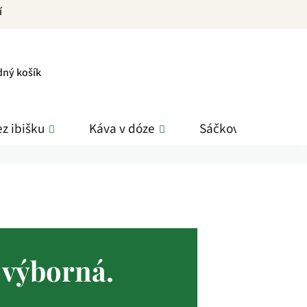
í
PNÍ
dný košík
K
z ibišku
Káva v dóze
Sáčkové čaje
 výborná.