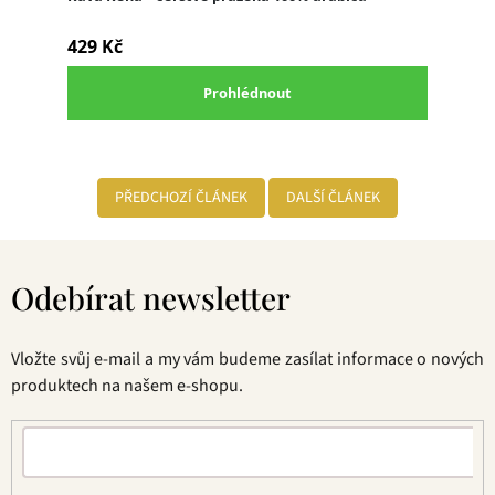
PŘEDCHOZÍ ČLÁNEK
DALŠÍ ČLÁNEK
Z
á
Odebírat newsletter
p
a
t
Vložte svůj e-mail a my vám budeme zasílat informace o nových
í
produktech na našem e-shopu.