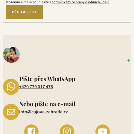
Vložením e-mailu souhlasíte s
podmínkami ochrany osobních údajů
PŘIHLÁSIT SE
V
o
+
P
1
Pište přes WhatsApp
+420 739 017 476
Nebo pište na e-mail
info@cajova-zahrada.cz