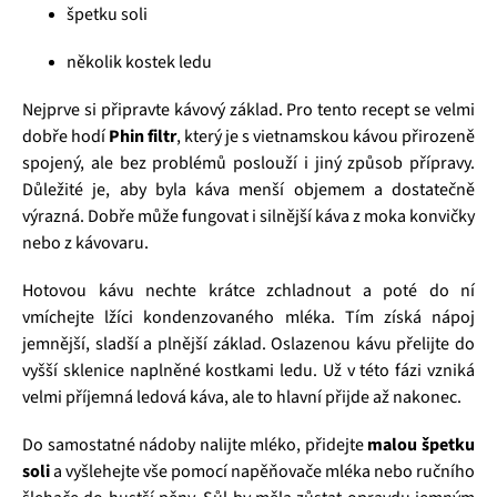
špetku soli
několik kostek ledu
Nejprve si připravte kávový základ. Pro tento recept se velmi
dobře hodí
Phin filtr
, který je s vietnamskou kávou přirozeně
spojený, ale bez problémů poslouží i jiný způsob přípravy.
Důležité je, aby byla káva menší objemem a dostatečně
výrazná. Dobře může fungovat i silnější káva z moka konvičky
nebo z kávovaru.
Hotovou kávu nechte krátce zchladnout a poté do ní
vmíchejte lžíci kondenzovaného mléka. Tím získá nápoj
jemnější, sladší a plnější základ. Oslazenou kávu přelijte do
vyšší sklenice naplněné kostkami ledu. Už v této fázi vzniká
velmi příjemná ledová káva, ale to hlavní přijde až nakonec.
Do samostatné nádoby nalijte mléko, přidejte
malou špetku
soli
a vyšlehejte vše pomocí napěňovače mléka nebo ručního