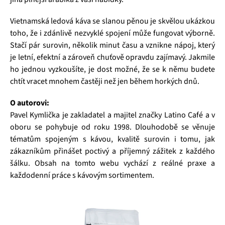
Vietnamská ledová káva se slanou pěnou je skvělou ukázkou
toho, že i zdánlivě nezvyklé spojení může fungovat výborně.
Stačí pár surovin, několik minut času a vznikne nápoj, který
je letní, efektní a zároveň chuťově opravdu zajímavý. Jakmile
ho jednou vyzkoušíte, je dost možné, že se k němu budete
chtít vracet mnohem častěji než jen během horkých dnů.
O autorovi:
Pavel Kymlička je zakladatel a majitel značky Latino Café a v
oboru se pohybuje od roku 1998. Dlouhodobě se věnuje
tématům spojeným s kávou, kvalitě surovin i tomu, jak
zákazníkům přinášet poctivý a příjemný zážitek z každého
šálku. Obsah na tomto webu vychází z reálné praxe a
každodenní práce s kávovým sortimentem.