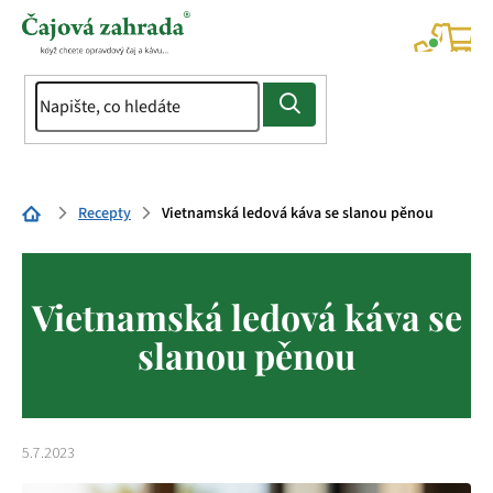
Přejít
na
NÁK
KOŠÍ
obsah
Domů
Recepty
Vietnamská ledová káva se slanou pěnou
Vietnamská ledová káva se
slanou pěnou
5.7.2023