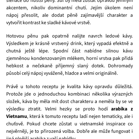
šlehače do hustší pěny. Sůl by měla zůstat opravdu jemným
akcentem, nikoliv dominantní chutí. Jejím úkolem není
nápoj přesolit, ale dodat pěně zajímavější charakter a
vytvořit kontrast ke sladké kávové vrstvě.
Hotovou pěnu pak opatrně nalijte navrch ledové kávy.
Výsledkem je krásně vrstvený drink, který vypadá efektně a
chutná ještě lépe. Spodní část nabídne silnou kávu
zjemněnou kondenzovaným mlékem, horní vrstva pak přidá
hebkost a nečekaně příjemný slaný dotek. Dohromady
působí celý nápoj vyváženě, hladce a velmi originálně.
Právě u tohoto receptu je kvalita kávy opravdu důležitá.
Protože jde o jednoduchou kombinaci několika výrazných
složek, káva by měla mít dost charakteru a neměla by se ve
výsledku ztratit. Velmi hezky se proto hodí
arabika z
Vietnamu
, která k tomuto receptu ladí nejen tematicky, ale i
chuťově. Pokud chcete zůstat u vietnamské inspirace co
nejvěrněji, je to přirozená volba. Dobře ale může fungovat i
jiná plnější arabika z vaší nabídky.