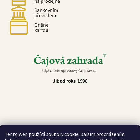
na prodejně
Bankovním
převodem
Online
kartou
Již od roku 1998
Latino Café
Tento web používá soubory cookie. Dalším procházením