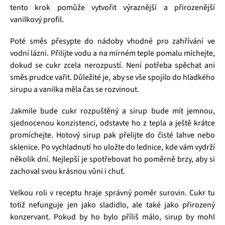
tento krok pomůže vytvořit výraznější a přirozenější
vanilkový profil.
Poté směs přesypte do nádoby vhodné pro zahřívání ve
vodní lázni. Přilijte vodu a na mírném teple pomalu míchejte,
dokud se cukr zcela nerozpustí. Není potřeba spěchat ani
směs prudce vařit. Důležité je, aby se vše spojilo do hladkého
sirupu a vanilka měla čas se rozvinout.
Jakmile bude cukr rozpuštěný a sirup bude mít jemnou,
sjednocenou konzistenci, odstavte ho z tepla a ještě krátce
promíchejte. Hotový sirup pak přelijte do čisté lahve nebo
sklenice. Po vychladnutí ho uložte do lednice, kde vám vydrží
několik dní. Nejlepší je spotřebovat ho poměrně brzy, aby si
zachoval svou krásnou vůni i chuť.
Velkou roli v receptu hraje správný poměr surovin. Cukr tu
totiž nefunguje jen jako sladidlo, ale také jako přirozený
konzervant. Pokud by ho bylo příliš málo, sirup by mohl