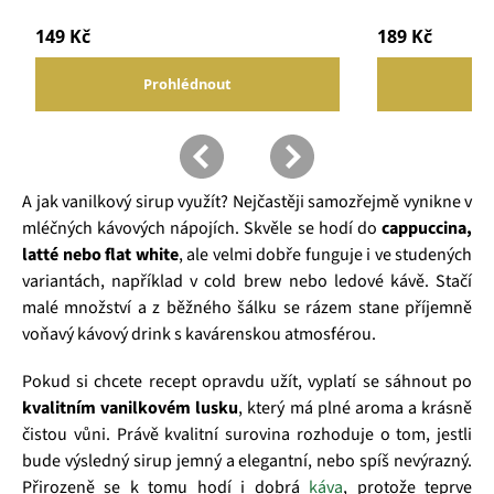
A jak vanilkový sirup využít? Nejčastěji samozřejmě vynikne v
mléčných kávových nápojích. Skvěle se hodí do
cappuccina,
latté nebo flat white
, ale velmi dobře funguje i ve studených
variantách, například v cold brew nebo ledové kávě. Stačí
malé množství a z běžného šálku se rázem stane příjemně
voňavý kávový drink s kavárenskou atmosférou.
Pokud si chcete recept opravdu užít, vyplatí se sáhnout po
kvalitním vanilkovém lusku
, který má plné aroma a krásně
čistou vůni. Právě kvalitní surovina rozhoduje o tom, jestli
bude výsledný sirup jemný a elegantní, nebo spíš nevýrazný.
Přirozeně se k tomu hodí i dobrá
káva
, protože teprve