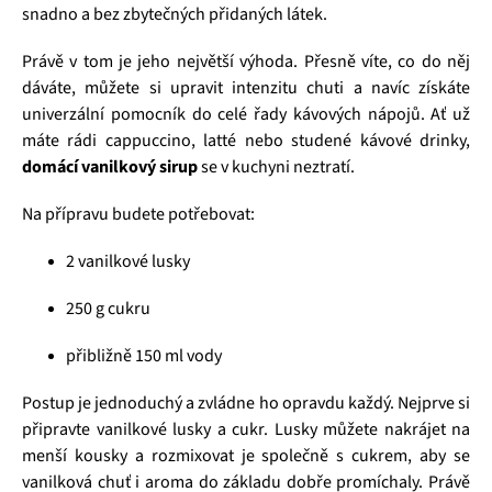
snadno a bez zbytečných přidaných látek.
Právě v tom je jeho největší výhoda. Přesně víte, co do něj
dáváte, můžete si upravit intenzitu chuti a navíc získáte
univerzální pomocník do celé řady kávových nápojů. Ať už
máte rádi cappuccino, latté nebo studené kávové drinky,
domácí vanilkový sirup
se v kuchyni neztratí.
Na přípravu budete potřebovat:
2 vanilkové lusky
250 g cukru
přibližně 150 ml vody
Postup je jednoduchý a zvládne ho opravdu každý. Nejprve si
připravte vanilkové lusky a cukr. Lusky můžete nakrájet na
menší kousky a rozmixovat je společně s cukrem, aby se
vanilková chuť i aroma do základu dobře promíchaly. Právě