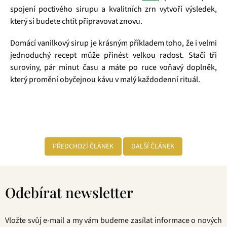
spojení poctivého sirupu a kvalitních zrn vytvoří výsledek,
který si budete chtít připravovat znovu.
Domácí vanilkový sirup je krásným příkladem toho, že i velmi
jednoduchý recept může přinést velkou radost. Stačí tři
suroviny, pár minut času a máte po ruce voňavý doplněk,
který promění obyčejnou kávu v malý každodenní rituál.
PŘEDCHOZÍ ČLÁNEK
DALŠÍ ČLÁNEK
Z
á
Odebírat newsletter
p
a
t
Vložte svůj e-mail a my vám budeme zasílat informace o nových
í