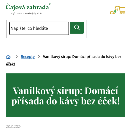
Přejít
na
NÁK
KOŠÍ
obsah
Domů
Recepty
Vanilkový sirup: Domácí přísada do kávy bez
éček!
Vanilkový sirup: Domácí
přísada do kávy bez éček!
28.3.2024