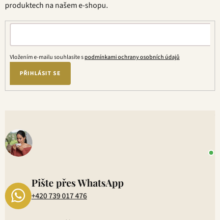
produktech na našem e-shopu.
Vložením e-mailu souhlasíte s
podmínkami ochrany osobních údajů
PŘIHLÁSIT SE
V
o
+
P
1
Pište přes WhatsApp
+420 739 017 476