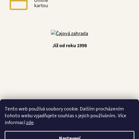
Online
kartou
Již od roku 1998
Latino Café
Tento web používá soubory cookie. Dalším procházením
tohoto webu vyjadřujete souhlas s jejich používáním.. Více
informací
zde
.
Nastavení
Vytvořil Shoptet