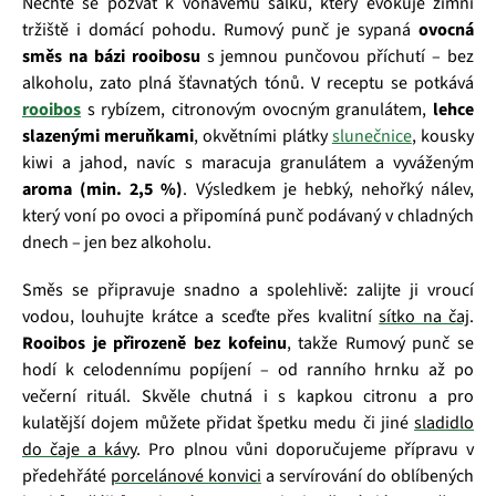
Nechte se pozvat k voňavému šálku, který evokuje zimní
tržiště i domácí pohodu. Rumový punč je sypaná
ovocná
směs na bázi rooibosu
s jemnou punčovou příchutí – bez
alkoholu, zato plná šťavnatých tónů. V receptu se potkává
rooibos
s rybízem, citronovým ovocným granulátem,
lehce
slazenými meruňkami
, okvětními plátky
slunečnice
, kousky
kiwi a jahod, navíc s maracuja granulátem a vyváženým
aroma (min. 2,5 %)
. Výsledkem je hebký, nehořký nálev,
který voní po ovoci a připomíná punč podávaný v chladných
dnech – jen bez alkoholu.
Směs se připravuje snadno a spolehlivě: zalijte ji vroucí
vodou, louhujte krátce a sceďte přes kvalitní
sítko na čaj
.
Rooibos je přirozeně bez kofeinu
, takže Rumový punč se
hodí k celodennímu popíjení – od ranního hrnku až po
večerní rituál. Skvěle chutná i s kapkou citronu a pro
kulatější dojem můžete přidat špetku medu či jiné
sladidlo
do čaje a kávy
. Pro plnou vůni doporučujeme přípravu v
předehřáté
porcelánové konvici
a servírování do oblíbených