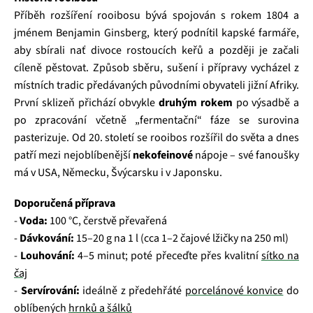
Příběh rozšíření rooibosu bývá spojován s rokem 1804 a
jménem Benjamin Ginsberg, který podnítil kapské farmáře,
aby sbírali nať divoce rostoucích keřů a později je začali
cíleně pěstovat. Způsob sběru, sušení i přípravy vycházel z
místních tradic předávaných původními obyvateli jižní Afriky.
První sklizeň přichází obvykle
druhým rokem
po výsadbě a
po zpracování včetně „fermentační“ fáze se surovina
pasterizuje. Od 20. století se rooibos rozšířil do světa a dnes
patří mezi nejoblíbenější
nekofeinové
nápoje – své fanoušky
má v USA, Německu, Švýcarsku i v Japonsku.
Doporučená příprava
-
Voda:
100 °C, čerstvě převařená
-
Dávkování:
15–20 g na 1 l (cca 1–2 čajové lžičky na 250 ml)
-
Louhování:
4–5 minut; poté přeceďte přes kvalitní
sítko na
čaj
-
Servírování:
ideálně z předehřáté
porcelánové konvice
do
oblíbených
hrnků a šálků