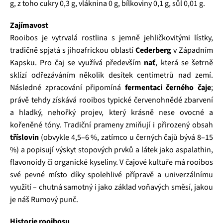
g, z toho cukry 0,3 g, vláknina 0 g, bílkoviny 0,1 g, sůl 0,01 g.
Zajímavost
Rooibos je vytrvalá rostlina s jemně jehličkovitými lístky,
tradičně spjatá s jihoafrickou oblastí
Cederberg
v Západním
Kapsku. Pro čaj se využívá především
nať
, která se šetrně
sklízí odřezáváním několik desítek centimetrů nad zemí.
Následné zpracování připomíná
fermentaci černého čaje
;
právě tehdy získává rooibos typické červenohnědé zbarvení
a hladký, nehořký projev, který krásně nese ovocné a
kořeněné tóny. Tradiční prameny zmiňují i přirozený obsah
tříslovin
(obvykle 4,5–6 %, zatímco u černých čajů bývá 8–15
%) a popisují výskyt stopových prvků a látek jako aspalathin,
flavonoidy či organické kyseliny. V čajové kultuře má rooibos
své pevné místo díky spolehlivé přípravě a univerzálnímu
využití – chutná samotný i jako základ voňavých směsí, jakou
je náš Rumový punč.
Historie rooibosu