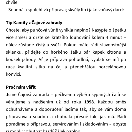
chvíle
- Snadná a spolehlivá příprava; skvělý tip i jako voňavý dárek
Tip Kamily z Čajové zahrady
Chcete, aby punčová vůně vynikla naplno? Nasypte o špetku
více směsi a držte se kratšího louhování kolem 4 minut –
nálev zůstane čistý a svěží. Pokud máte rádi slavnostnější
sklenku, přidejte do horkého šálku pár kapek citronu a
kousek jahody. Ať je příprava pohodlná, vyplatí se mít po
ruce kvalitní sítko na čaj a předehřátou porcelánovou
konvici.
Proč nám věřit
Jsme Čajová zahrada – pečlivému výběru sypaných čajů se
věnujeme s nadšením už od roku
1998
. Každou směs
ochutnáváme a doporučení ladíme tak, aby se vám doma
připravovala snadno a chutnala přesně tak, jak má. Rádi
poradíme s přípravou, servírováním i skladováním – abyste
si mohli vychutnat každý šálek naplno.