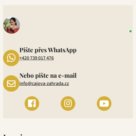
V
o
+
P
1
Pište přes WhatsApp
+420 739 017 476
Nebo pište na e-mail
info@cajova-zahrada.cz