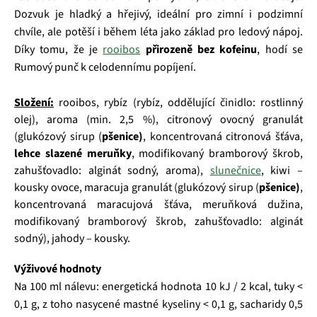
Dozvuk je hladký a hřejivý, ideální pro zimní i podzimní
chvíle, ale potěší i během léta jako základ pro ledový nápoj.
Díky tomu, že je
rooibos
přirozeně bez kofeinu
, hodí se
Rumový punč k celodennímu popíjení.
Složení:
rooibos, rybíz (rybíz, oddělující činidlo: rostlinný
olej), aroma (min. 2,5 %), citronový ovocný granulát
(glukózový sirup (
pšenice)
, koncentrovaná citronová šťáva,
lehce slazené meruňky
, modifikovaný bramborový škrob,
zahušťovadlo: alginát sodný, aroma),
slunečnice
, kiwi –
kousky ovoce, maracuja granulát (glukózový sirup (
pšenice)
,
koncentrovaná maracujová šťáva, meruňková dužina,
modifikovaný bramborový škrob, zahušťovadlo: alginát
sodný), jahody – kousky.
Výživové hodnoty
Na 100 ml nálevu: energetická hodnota 10 kJ / 2 kcal, tuky <
0,1 g, z toho nasycené mastné kyseliny < 0,1 g, sacharidy 0,5