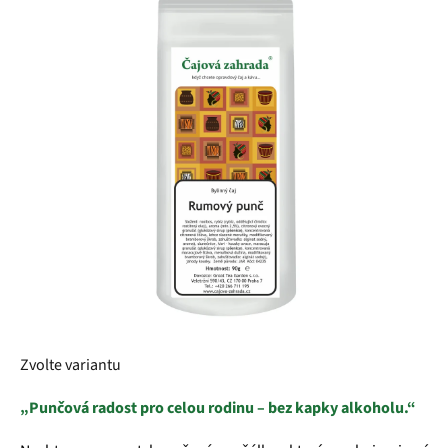
z
5
hvězdiček.
Zvolte variantu
„Punčová radost pro celou rodinu – bez kapky alkoholu.“