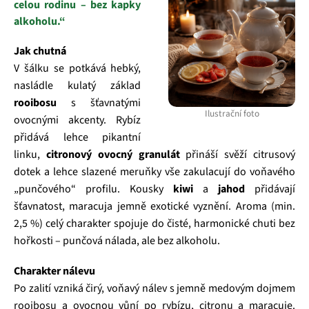
celou rodinu – bez kapky
alkoholu.“
Jak chutná
V šálku se potkává hebký,
nasládle kulatý základ
rooibosu
s šťavnatými
Ilustrační foto
ovocnými akcenty. Rybíz
přidává lehce pikantní
linku,
citronový ovocný granulát
přináší svěží citrusový
dotek a lehce slazené meruňky vše zakulacují do voňavého
„punčového“ profilu. Kousky
kiwi
a
jahod
přidávají
šťavnatost, maracuja jemně exotické vyznění. Aroma (min.
2,5 %) celý charakter spojuje do čisté, harmonické chuti bez
hořkosti – punčová nálada, ale bez alkoholu.
Charakter nálevu
Po zalití vzniká čirý, voňavý nálev s jemně medovým dojmem
rooibosu a ovocnou vůní po rybízu, citronu a maracuje.