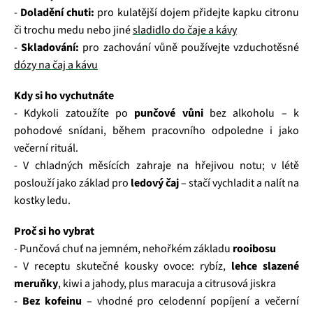
-
Doladění chuti:
pro kulatější dojem přidejte kapku citronu
či trochu medu nebo jiné
sladidlo do čaje a kávy
-
Skladování:
pro zachování vůně používejte vzduchotěsné
dózy na čaj a kávu
Kdy si ho vychutnáte
- Kdykoli zatoužíte po
punčové vůni
bez alkoholu – k
pohodové snídani, během pracovního odpoledne i jako
večerní rituál.
- V chladných měsících zahraje na hřejivou notu; v létě
poslouží jako základ pro
ledový čaj
– stačí vychladit a nalít na
kostky ledu.
Proč si ho vybrat
- Punčová chuť na jemném, nehořkém základu
rooibosu
- V receptu skutečné kousky ovoce: rybíz,
lehce slazené
meruňky
, kiwi a jahody, plus maracuja a citrusová jiskra
-
Bez kofeinu
– vhodné pro celodenní popíjení a večerní