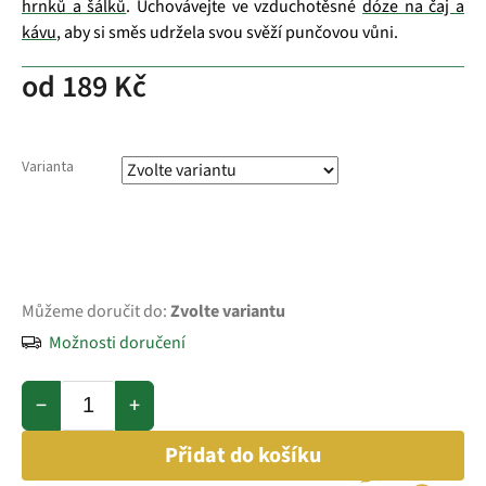
hrnků a šálků
. Uchovávejte ve vzduchotěsné
dóze na čaj a
kávu
, aby si směs udržela svou svěží punčovou vůni.
od
189 Kč
Varianta
Můžeme doručit do:
Zvolte variantu
Možnosti doručení
−
+
Přidat do košíku