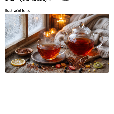
Ilustrační foto.
Čajová zahrada je naše vlastní autentická značka, která pro
vás již více než 20 let dováží stovky různých čajů, z nichž si
dokáže vybrat každý! Je jedno, jestli máte rádi prémiové
zelené čaje, nebo preferujete spíše různé ovocné směsi.
Pokud je pro vás prioritou kvalita použitých surovin, jejich