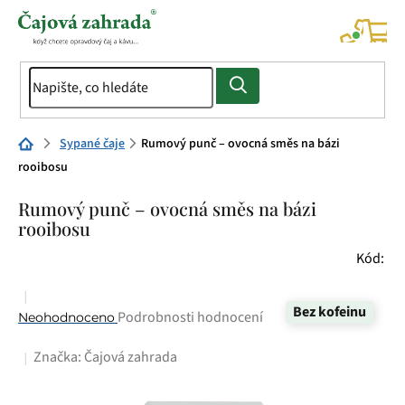
Přejít
na
NÁK
KOŠÍ
obsah
Domů
Sypané čaje
Rumový punč – ovocná směs na bázi
rooibosu
Rumový punč – ovocná směs na bázi
rooibosu
Kód:
Bez kofeinu
Průměrné
Podrobnosti hodnocení
Neohodnoceno
hodnocení
Značka:
Čajová zahrada
produktu
je
0,0