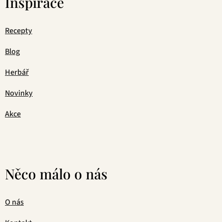
Inspirace
Recepty
Blog
Herbář
Novinky
Akce
Něco málo o nás
O nás