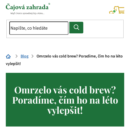
Přejít
na
NÁK
KOŠÍ
obsah
Domů
Blog
Omrzelo vás cold brew? Poradíme, čím ho na léto
vylepšit!
Omrzelo vás cold brew?
Poradíme, čím ho na léto
vylepšit!