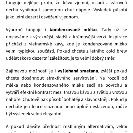
funguje nejlépe proto, že kávu zjemní, osladí a zároveň
nechá vyniknout samotnou chuť nápoje. Výsledek působí
jako letní dezert i osvěžení v jednom.
Výborně funguje i
kondenzované mléko
. Tady už se
dostáváme k výraznější, sladší a krémovější verzi. Inspirace
přichází z vietnamské kávy, kde je kondenzované mléko
velmi typickou součástí. Pokud chcete z letního cold brew
udělat skoro dezertní záležitost, je to velmi dobrý směr.
Zajímavou možností je i
vyšlehaná smetana
, zvlášť pokud
chcete dosáhnout atraktivního servírování. Na rozdíl od
mléka nebo kondenzovaného mléka sedí na povrchu a
vytváří efektní kontrast mezi tmavou kávou a světlou vrstvou
nahoře. Chuťově pak působí bohatěji a slavnostněji. Pokud ji
necháte jen lehce slazenou nebo úplně neslazenou, může
být výsledek velmi elegantní.
A pokud dáváte přednost rostlinným alternativám, velmi