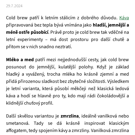
29.7.2024
Cold brew patří k letním stálicím z dobrého důvodu.
Káva
připravovaná bez tepla bývá vnímána jako
hladší, jemnější a
méně ostře působící
. Právě proto je cold brew tak vděčné na
letní experimenty – má dost prostoru pro další chutě a
přitom se v nich snadno neztratí.
Mléko a med
patří mezi nejjednodušší cesty, jak cold brew
posunout do jemnější, kulatější polohy. Když je základ
hladký a vyvážený, trocha mléka ho krásně zjemní a med
přidá přirozenou sladkost bez zbytečné složitosti. Výsledkem
je letní varianta, která působí měkčeji než klasická ledová
káva a hodí se hlavně pro ty, kdo mají rádi čokoládovější a
klidnější chuťový profil.
Další skvělou variantou je
zmrzlina
, ideálně vanilková nebo
smetanová. Tady se dá krásně inspirovat klasickým
affogatem, tedy spojením kávy a zmrzliny. Vanilková zmrzlina