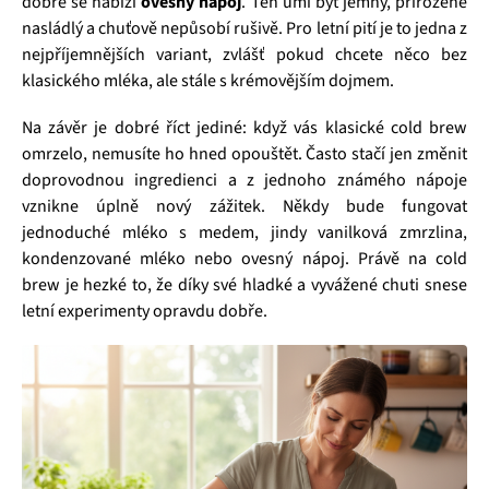
dobře se nabízí
ovesný nápoj
. Ten umí být jemný, přirozeně
nasládlý a chuťově nepůsobí rušivě. Pro letní pití je to jedna z
nejpříjemnějších variant, zvlášť pokud chcete něco bez
klasického mléka, ale stále s krémovějším dojmem.
Na závěr je dobré říct jediné: když vás klasické cold brew
omrzelo, nemusíte ho hned opouštět. Často stačí jen změnit
doprovodnou ingredienci a z jednoho známého nápoje
vznikne úplně nový zážitek. Někdy bude fungovat
jednoduché mléko s medem, jindy vanilková zmrzlina,
kondenzované mléko nebo ovesný nápoj. Právě na cold
brew je hezké to, že díky své hladké a vyvážené chuti snese
letní experimenty opravdu dobře.