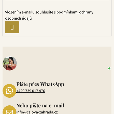
Vložením e-mailu souhlasíte s
podmínkami ochrany
osobních údajů
PŘIHLÁSIT
SE
V
o
+
P
1
Pište přes WhatsApp
+420 739 017 476
Nebo pište na e-mail
info@cajova-zahrada.cz