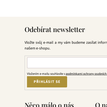
velmi přívětivá cena, pak jste tu správně. A pev
Z
á
Odebírat newsletter
p
a
t
Vložte svůj e-mail a my vám budeme zasílat info
í
našem e-shopu.
Vložením e-mailu souhlasíte s
podmínkami ochrany osobních
PŘIHLÁSIT SE
Něco málo o nás
O n