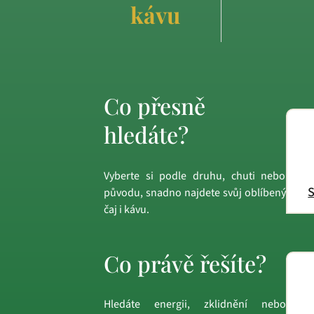
kávu
Co přesně
hledáte?
Vyberte si podle druhu, chuti nebo
S
původu, snadno najdete svůj oblíbený
čaj i kávu.
Co právě řešíte?
Hledáte energii, zklidnění nebo