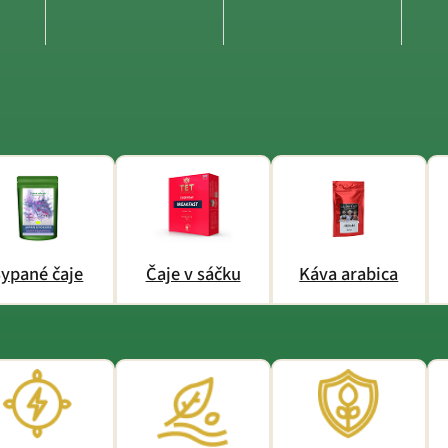
ypané čaje
Čaje v sáčku
Káva arabica