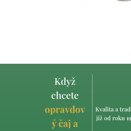
Když
chcete
opravdov
Kvalita a trad
již od roku 1
ý čaj a