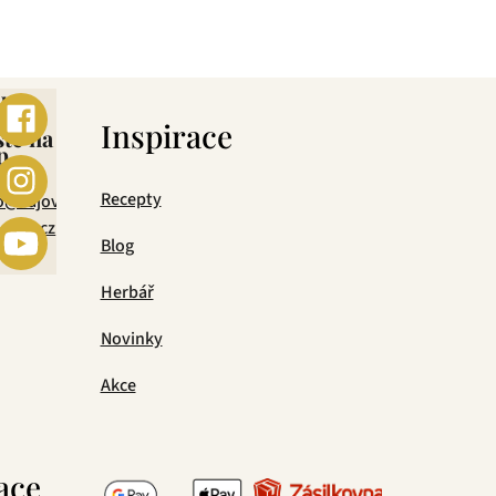
ní.
ebo
s
Inspirace
šte na
p
mail
Recepty
o@cajova-
rada.cz
Blog
Herbář
Novinky
Akce
ace