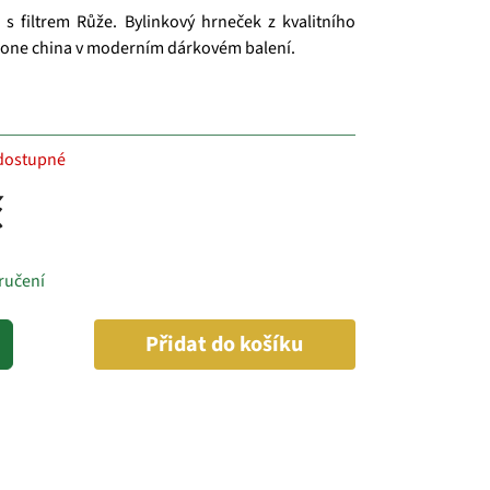
 s filtrem Růže. Bylinkový hrneček z kvalitního
bone china v moderním dárkovém balení.
dostupné
č
ručení
Přidat do košíku