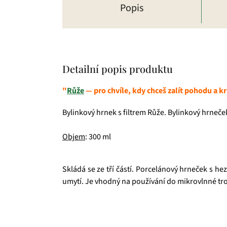
Popis
Detailní popis produktu
"
Růže
— pro chvíle, kdy chceš zalít pohodu a k
Bylinkový hrnek s filtrem Růže. Bylinkový hrneč
Objem
: 300 ml
Skládá se ze tří částí. Porcelánový hrneček s h
umytí. Je vhodný na používání do mikrovlnné tro
Čajová zahrada je naše vlastní autentická značka, 
prémiové zelené čaje, nebo preferujete spíše rů