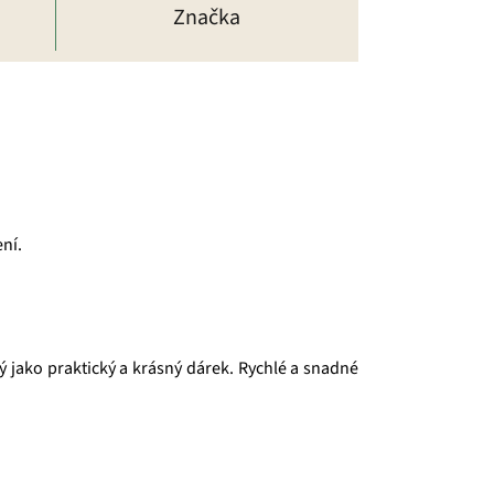
Značka
ní.
ý jako praktický a krásný dárek. Rychlé a snadné
 si dokáže vybrat každý! Je jedno, jestli máte rádi
urovin, jejich následné šetrné zpracování a také