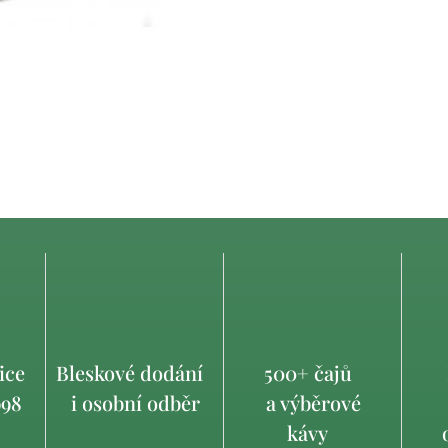
ice
Bleskové dodání
500+ čajů
998
i osobní odběr
a výběrové
kávy
o