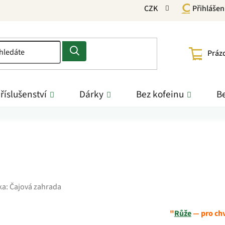
CZK
Přihlášen
NÁKU
Práz
KOŠÍ
říslušenství
Dárky
Bez kofeinu
Be
ka:
Čajová zahrada
"
Růže
— pro chv