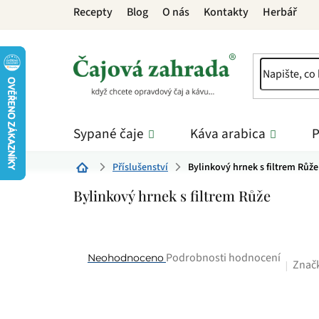
Přejít
Recepty
Blog
O nás
Kontakty
Herbář
na
obsah
Sypané čaje
Káva arabica
P
Příslušenství
Bylinkový hrnek s filtrem Růže
Domů
Bylinkový hrnek s filtrem Růže
Průměrné
Podrobnosti hodnocení
Neohodnoceno
Znač
hodnocení
produktu
je