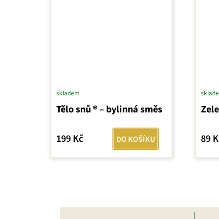
skladem
sklad
Tělo snů ® – bylinná směs
Zele
199 Kč
89 K
DO KOŠÍKU