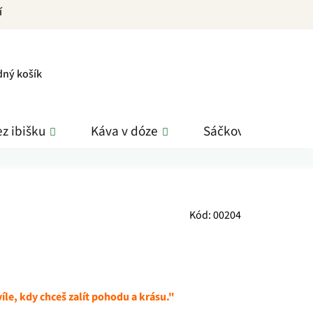
í
PNÍ
dný košík
K
z ibišku
Káva v dóze
Sáčkové čaje
Kód:
00204
íle, kdy chceš zalít pohodu a krásu."