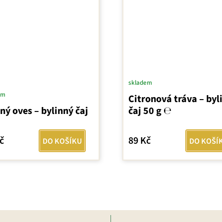
skladem
em
Citronová tráva – byl
ný oves – bylinný čaj
čaj 50 g ℮
č
89 Kč
DO KOŠÍKU
DO KOŠÍ