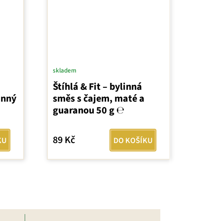
skladem
Štíhlá & Fit – bylinná
inný
směs s čajem, maté a
guaranou 50 g ℮
89 Kč
KU
DO KOŠÍKU