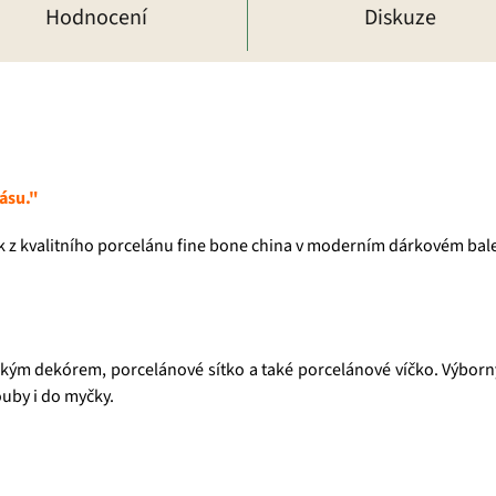
Hodnocení
Diskuze
rásu."
ek z kvalitního porcelánu fine bone china v moderním dárkovém bale
ezkým dekórem, porcelánové sítko a také porcelánové víčko. Výborn
uby i do myčky.
která pro vás již více než 20 let dováží stovky různých čajů, z nichž
zné ovocné směsi. Pokud je pro vás prioritou kvalita použitých s