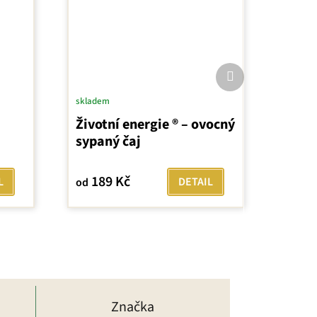
Další
produkt
skladem
Životní energie ® – ovocný
sypaný čaj
189 Kč
L
DETAIL
od
Značka