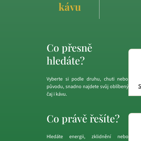
kávu
Co přesně
hledáte?
Vyberte si podle druhu, chuti nebo
S
původu, snadno najdete svůj oblíbený
čaj i kávu.
Co právě řešíte?
Hledáte energii, zklidnění nebo