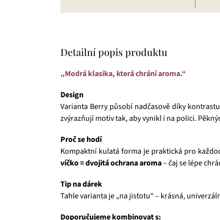
Detailní popis produktu
„Modrá klasika, která chrání aroma.“
Design
Varianta Berry působí nadčasově díky kontrast
zvýrazňují motiv tak, aby vynikl i na polici. Pěk
Proč se hodí
Kompaktní kulatá forma je praktická pro každo
víčko = dvojitá ochrana aroma
– čaj se lépe chrá
Tip na dárek
Tahle varianta je „na jistotu“ – krásná, univerzál
Doporučujeme kombinovat s: