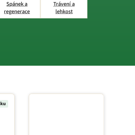
Spánek a
Trávení a
regenerace
lehkost
šku