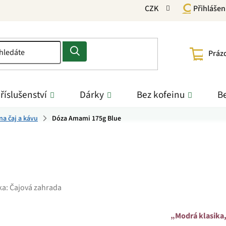
CZK
Přihlášen
NÁKU
Práz
KOŠÍ
říslušenství
Dárky
Bez kofeinu
Be
na čaj a kávu
Dóza Amami 175g Blue
ka:
Čajová zahrada
„Modrá klasika,