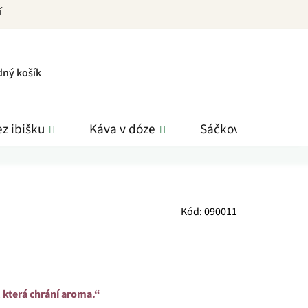
í
PNÍ
dný košík
K
z ibišku
Káva v dóze
Sáčkové čaje
Kód:
090011
 která chrání aroma.“