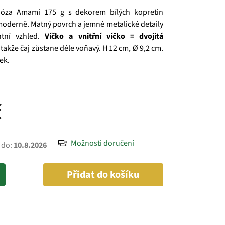
dóza Amami 175 g s dekorem bílých kopretin
moderně. Matný povrch a jemné metalické detaily
ntní vzhled.
Víčko a vnitřní víčko = dvojitá
, takže čaj zůstane déle voňavý. H 12 cm, Ø 9,2 cm.
ek.
č
Možnosti doručení
 do:
10.8.2026
Přidat do košíku