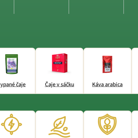
ypané čaje
Čaje v sáčku
Káva arabica