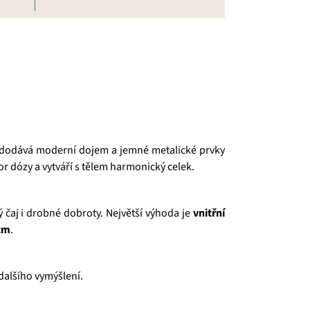
a dodává moderní dojem a jemné metalické prvky
kor dózy a vytváří s tělem harmonický celek.
ý čaj i drobné dobroty. Největší výhoda je
vnitřní
 cm
.
 dalšího vymýšlení.