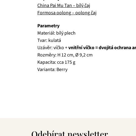
China Pai Mu Tan – bílý čaj
Formosa oolong – oolong čaj
Parametry
Materiál: bílý plech
Tvar: kulatá
Uzávěr: víčko +
vnitřní víčko = dvojitá ochrana 
Rozměry: H 12 cm, Ø 9,2 cm
Kapacita: cca 175 g
Varianta: Berry
Čajová zahrada je naše vlastní autentická značka, 
prémiové zelené čaje, nebo preferujete spíše rů
velmi přívětivá cena, pak jste tu správně. A pev
Z
á
Odebírat newsletter
p