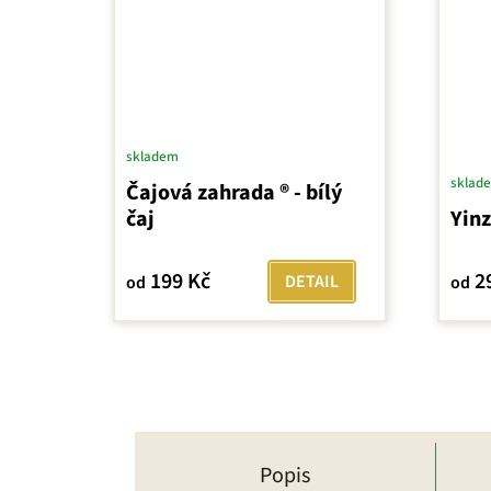
skladem
sklad
Čajová zahrada ® - bílý
čaj
Yinz
199 Kč
2
DETAIL
od
od
Popis