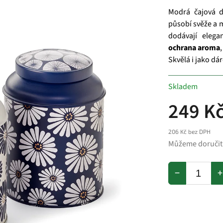
Modrá čajová 
působí svěže a 
dodávají elega
ochrana aroma
Skvělá i jako dár
Skladem
249 K
206 Kč bez DPH
Můžeme doručit
−
+