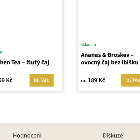
skladem
em
Ananas & Broskev –
hen Tea – žlutý čaj
ovocný čaj bez ibišku
99 Kč
189 Kč
DETAIL
DETAI
od
Hodnocení
Diskuze