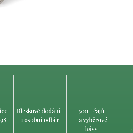
ice
Bleskové dodání
500+ čajů
998
i osobní odběr
a výběrové
kávy
o