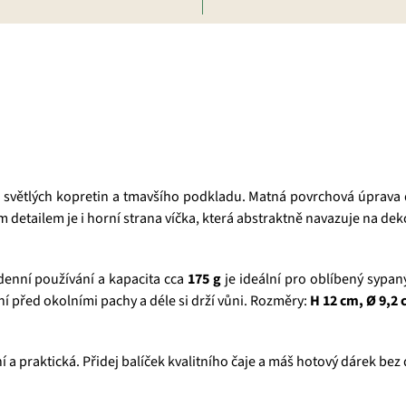
u světlých kopretin a tmavšího podkladu. Matná povrchová úprav
ným detailem je i horní strana víčka, která abstraktně navazuje na de
denní používání a kapacita cca
175 g
je ideální pro oblíbený sypan
ní před okolními pachy a déle si drží vůni. Rozměry:
H 12 cm, Ø 9,2
ní a praktická. Přidej balíček kvalitního čaje a máš hotový dárek bez