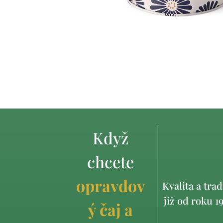
Když
chcete
opravdov
Kvalita a trad
již od roku 1
ý čaj a