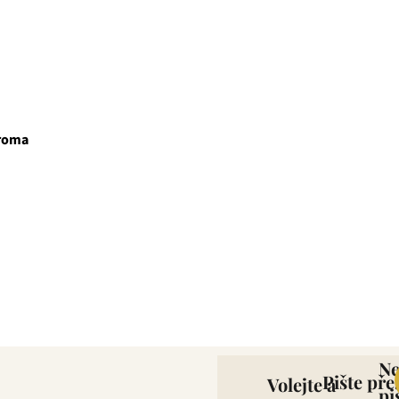
aroma
která pro vás již více než 20 let dováží stovky různých čajů, z nichž
zné ovocné směsi. Pokud je pro vás prioritou kvalita použitých s
ně věříme, že jakmile naše produkty jednou ochutnáte, budete nadše
N
Pište pře
Volejte a
pi