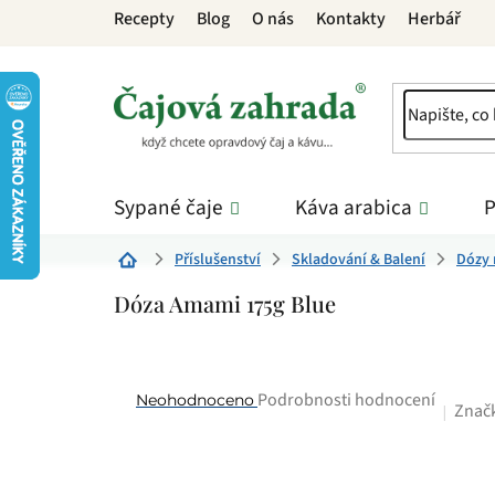
Přejít
Recepty
Blog
O nás
Kontakty
Herbář
na
obsah
Sypané čaje
Káva arabica
P
Příslušenství
Skladování & Balení
Dózy 
Domů
Dóza Amami 175g Blue
Průměrné
Podrobnosti hodnocení
Neohodnoceno
Znač
hodnocení
produktu
je