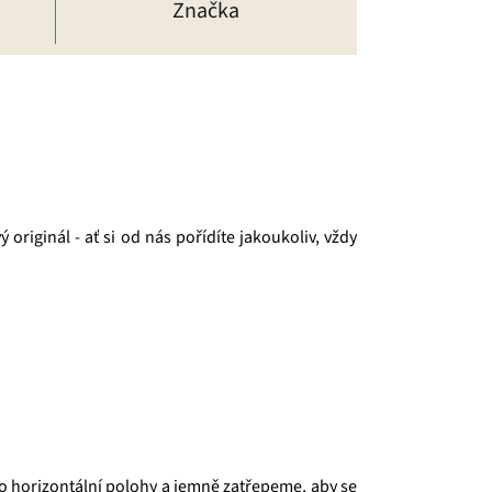
Značka
riginál - ať si od nás pořídíte jakoukoliv, vždy
o horizontální polohy a jemně zatřepeme, aby se