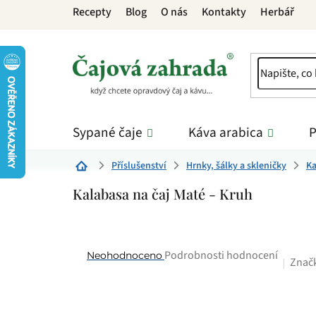
Přejít
Recepty
Blog
O nás
Kontakty
Herbář
na
obsah
Sypané čaje
Káva arabica
P
Příslušenství
Hrnky, šálky a skleničky
Ka
Domů
Kalabasa na čaj Maté - Kruh
Průměrné
Podrobnosti hodnocení
Neohodnoceno
Znač
hodnocení
produktu
je