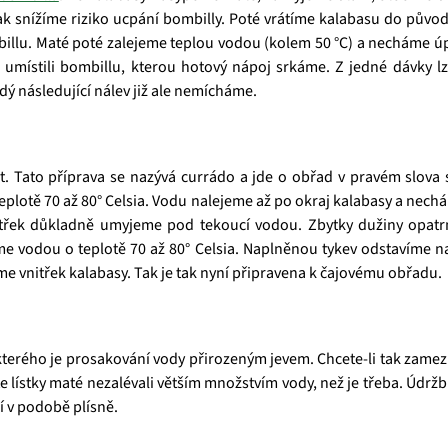
ak snížíme riziko ucpání bombilly. Poté vrátíme kalabasu do původ
llu. Maté poté zalejeme teplou vodou (kolem 50 °C) a necháme úp
místili bombillu, kterou hotový nápoj srkáme. Z jedné dávky lze
ý následující nálev již ale nemícháme.
it. Tato příprava se nazývá
currádo
a jde o obřad v pravém slova s
eplotě 70 až 80° Celsia. Vodu nalejeme až po okraj kalabasy a nech
itřek důkladně umyjeme pod tekoucí vodou. Zbytky dužiny opat
e vodou o teplotě 70 až 80° Celsia. Naplněnou tykev o
dstavíme na
 vnitřek kalabasy. Tak je tak nyní připravena k čajovému obřadu.
kterého je prosakování vody přirozeným jevem. Chcete-li tak zamez
te lístky maté nezalévali větším množstvím vody, než je třeba. Ú
í v podobě plísně.