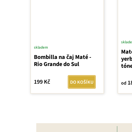
sklad
skladem
Mat
Bombilla na čaj Maté -
yer
Rio Grande do Sul
tón
199 Kč
1
DO KOŠÍKU
od