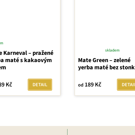
em
skladem
e Karneval – pražené
Průměrné
ba maté s kakaovým
Mate Green – zelené
hodnocení
em
yerba maté bez ston
produktu
je
4,0
89 Kč
189 Kč
DETAIL
DETAI
od
z
5
hvězdiček.