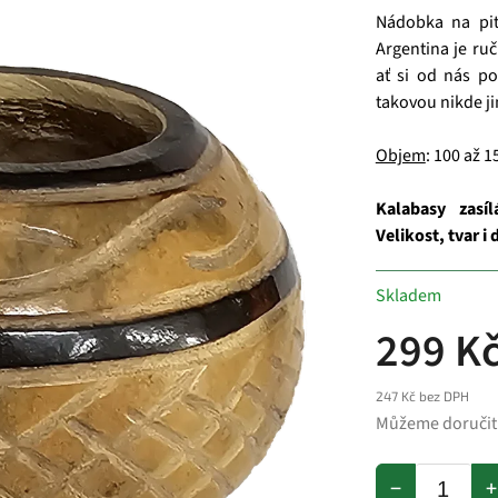
Nádobka na pi
Argentina je ruč
ať si od nás po
takovou nikde j
Objem
: 100 až 1
Kalabasy zasí
Velikost, tvar i
Skladem
299 K
247 Kč bez DPH
Můžeme doručit
−
+