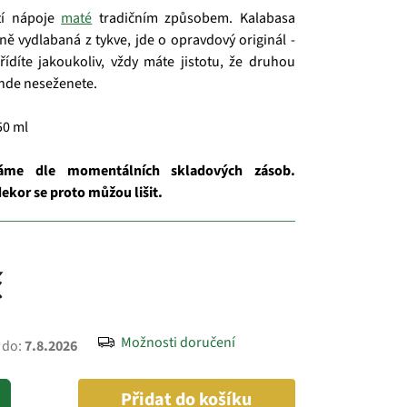
tí nápoje
maté
tradičním způsobem. Kalabasa
ně vydlabaná z tykve, jde o opravdový originál -
řídíte jakoukoliv, vždy máte jistotu, že druhou
inde neseženete.
50 ml
láme dle momentálních skladových zásob.
 dekor se proto můžou lišit.
č
Možnosti doručení
 do:
7.8.2026
Přidat do košíku