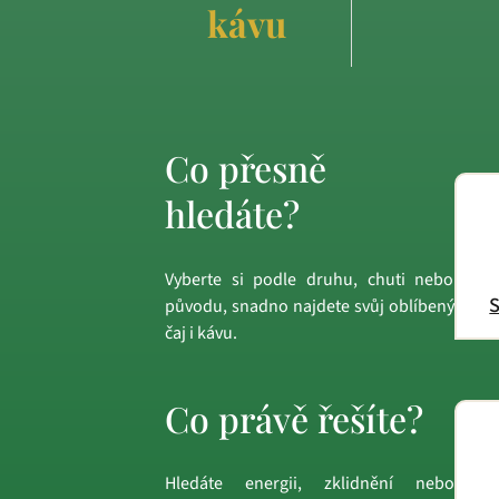
kávu
Co přesně
hledáte?
Vyberte si podle druhu, chuti nebo
S
původu, snadno najdete svůj oblíbený
čaj i kávu.
Co právě řešíte?
Hledáte energii, zklidnění nebo