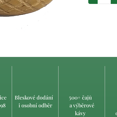
ice
Bleskové dodání
500+ čajů
998
i osobní odběr
a výběrové
kávy
o