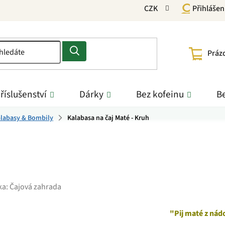
CZK
Přihlášen
NÁKU
Práz
KOŠÍ
říslušenství
Dárky
Bez kofeinu
Be
labasy & Bombily
Kalabasa na čaj Maté - Kruh
ka:
Čajová zahrada
"Pij maté z nád