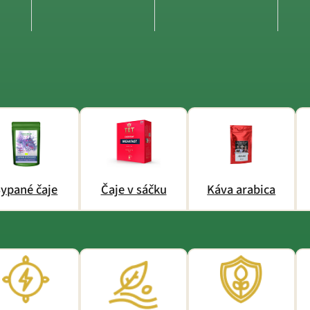
ypané čaje
Čaje v sáčku
Káva arabica