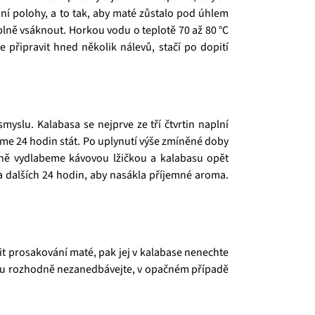
ní polohy, a to tak, aby maté zůstalo pod úhlem
lně vsáknout. Horkou vodu o teplotě 70 až 80 °C
 připravit hned několik nálevů, stačí po dopití
myslu. Kalabasa se nejprve ze tří čtvrtin naplní
áme 24 hodin stát. Po uplynutí výše zmíněné doby
rně vydlabeme kávovou lžičkou a kalabasu opět
 dalších 24 hodin, aby nasákla příjemné aroma.
it prosakování maté, pak jej v kalabase nenechte
držbu rozhodně nezanedbávejte, v opačném případě