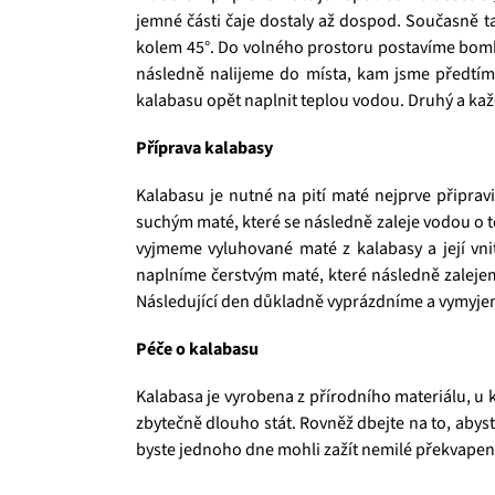
jemné části čaje dostaly až dospod. Současně t
kolem 45°. Do volného prostoru postavíme bombi
následně nalijeme do místa, kam jsme předtím u
kalabasu opět naplnit teplou vodou. Druhý a každ
Příprava kalabasy
Kalabasu je nutné na pití maté nejprve připrav
suchým maté, které se následně zaleje vodou o t
vyjmeme vyluhované maté z kalabasy a její vn
naplníme čerstvým maté, které následně zalejem
Následující den důkladně vyprázdníme a vymyjeme
Péče o kalabasu
Kalabasa je vyrobena z přírodního materiálu, u 
zbytečně dlouho stát. Rovněž dbejte na to, abys
byste jednoho dne mohli zažít nemilé překvapen