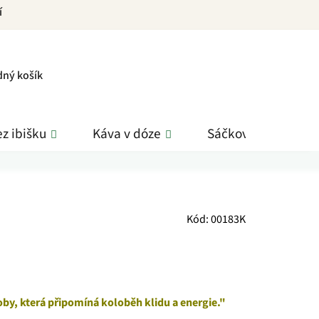
í
PNÍ
dný košík
K
z ibišku
Káva v dóze
Sáčkové čaje
Kód:
00183K
oby, která připomíná koloběh klidu a energie."