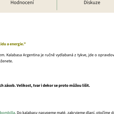
Hodnocení
Diskuze
idu a energie."
. Kalabasa Argentina je ručně vydlabaná z tykve, jde o opravdový o
eženete.
zásob. Velikost, tvar i dekor se proto můžou lišit.
bombilla
. Do kalabasy nasypeme maté,
zakryjeme dlaní, otočíme d