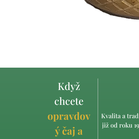
Když
chcete
opravdov
Kvalita a trad
již od roku 1
ý čaj a