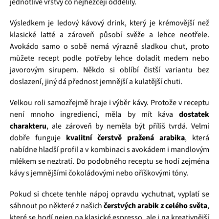
jednotlivé vrstvy co nejhezčeji oddělily.
Výsledkem je ledový kávový drink, který je krémovější než
klasické latté a zároveň působí svěže a lehce neotřele.
Avokádo samo o sobě nemá výrazně sladkou chuť, proto
můžete recept podle potřeby lehce doladit medem nebo
javorovým sirupem. Někdo si oblíbí čistší variantu bez
doslazení, jiný dá přednost jemnější a kulatější chuti.
Velkou roli samozřejmě hraje i výběr kávy. Protože v receptu
není mnoho ingrediencí, měla by mít káva
dostatek
charakteru
, ale zároveň by neměla být příliš tvrdá. Velmi
dobře funguje
kvalitní čerstvě pražená arabika
, která
nabídne hladší profil a v kombinaci s avokádem i mandlovým
mlékem se neztratí. Do podobného receptu se hodí zejména
kávy s jemnějšími čokoládovými nebo oříškovými tóny.
Pokud si chcete tenhle nápoj opravdu vychutnat, vyplatí se
sáhnout po některé z našich
čerstvých arabik z celého světa
,
které se hodí nejen na klasické espresso, ale i na kreativnější