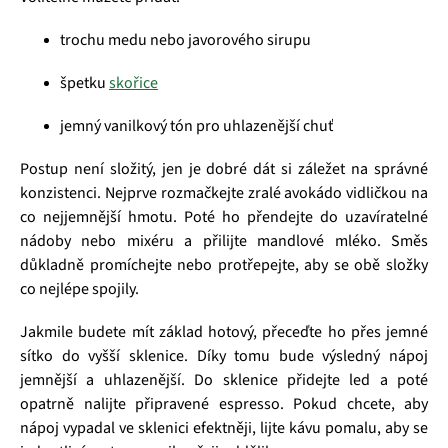
trochu medu nebo javorového sirupu
špetku
skořice
jemný vanilkový tón pro uhlazenější chuť
Postup není složitý, jen je dobré dát si záležet na správné
konzistenci. Nejprve rozmačkejte zralé avokádo vidličkou na
co nejjemnější hmotu. Poté ho přendejte do uzavíratelné
nádoby nebo mixéru a přilijte mandlové mléko. Směs
důkladně promíchejte nebo protřepejte, aby se obě složky
co nejlépe spojily.
Jakmile budete mít základ hotový, přeceďte ho přes jemné
sítko do vyšší sklenice. Díky tomu bude výsledný nápoj
jemnější a uhlazenější. Do sklenice přidejte led a poté
opatrně nalijte připravené espresso. Pokud chcete, aby
nápoj vypadal ve sklenici efektněji, lijte kávu pomalu, aby se