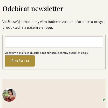
á
Odebírat newsletter
p
a
t
Vložte svůj e-mail a my vám budeme zasílat informace o nových
í
produktech na našem e-shopu.
Vložením e-mailu souhlasíte s
podmínkami ochrany osobních údajů
PŘIHLÁSIT SE
V
o
+
P
1