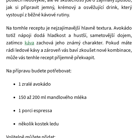
poslech neobvykle, ale ve skutečnosti jde o zajímavý způsob,
jak si připravit jemný, krémový a osvěžující drink, který
vystoupí z běžné kávové rutiny.
Na tomhle receptu je nejzajímavější hlavně textura. Avokádo
totiž nápoji dodá hladkost a hustší, sametovější dojem,
zatímco
káva
zachová jeho známý charakter. Pokud máte
rádi ledové kávy a zároveň vás baví zkoušet nové kombinace,
může vás tenhle recept příjemně překvapit.
Na přípravu budete potřebovat:
1 zralé avokádo
150 až 200 ml mandlového mléka
1 porci espressa
několik kostek ledu
Volitelně můžete přidat: