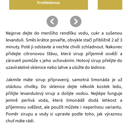
Nejprve dejte do menšího rendlíku vodu, cukr a sušenou
levanduli. Směs krátce povařte, obvykle stačí přibližně 2 až 3
minuty. Poté ji odstavte a nechte chvíli zchladnout. Nakonec
přidejte citronovou šťávu, která sirup příjemně osvěží a
zároveň pomůže s jeho uchováním. Hotový sirup přelijte do
uzavíratelné sklenice nebo lahve a uložte do lednice.
Jakmile máte sirup připravený, samotná limonáda je už
otázkou chvilky. Do sklenice dejte několik kostek ledu,
přilijte levandulový sirup a dolijte vodou. Nejlépe funguje
jemně perlivá voda, která limonádě dodá lehkost a
příjemnou svěžest, ale použít můžete i neperlivou variantu.
Poměr sirupu a vody si upravte podle toho, jak výraznou
chuť máte rádi.