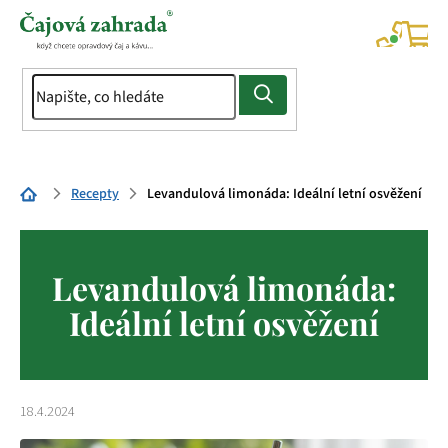
Přejít
na
NÁK
KOŠÍ
obsah
Domů
Recepty
Levandulová limonáda: Ideální letní osvěžení
Levandulová limonáda:
Ideální letní osvěžení
18.4.2024