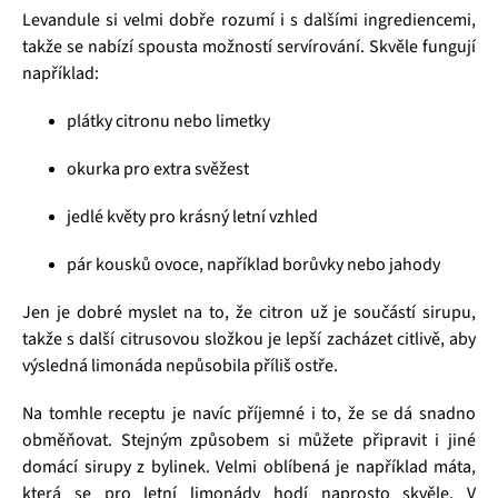
Levandule si velmi dobře rozumí i s dalšími ingrediencemi,
takže se nabízí spousta možností servírování. Skvěle fungují
například:
plátky citronu nebo limetky
okurka pro extra svěžest
jedlé květy pro krásný letní vzhled
pár kousků ovoce, například borůvky nebo jahody
Jen je dobré myslet na to, že citron už je součástí sirupu,
takže s další citrusovou složkou je lepší zacházet citlivě, aby
výsledná limonáda nepůsobila příliš ostře.
Na tomhle receptu je navíc příjemné i to, že se dá snadno
obměňovat. Stejným způsobem si můžete připravit i jiné
domácí sirupy z bylinek. Velmi oblíbená je například máta,
která se pro letní limonády hodí naprosto skvěle. V