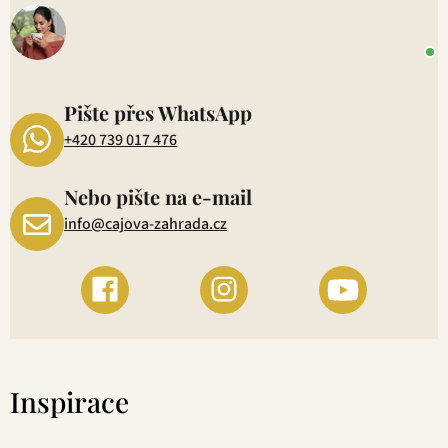
o
+
P
1
Pište přes WhatsApp
+420 739 017 476
Nebo pište na e-mail
info@cajova-zahrada.cz
Inspirace