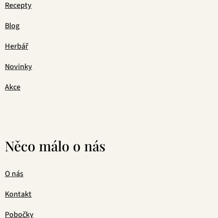
Recepty
Blog
Herbář
Novinky
Akce
Něco málo o nás
O nás
Kontakt
Pobočky