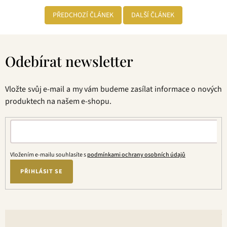
PŘEDCHOZÍ ČLÁNEK
DALŠÍ ČLÁNEK
Z
á
Odebírat newsletter
p
a
t
Vložte svůj e-mail a my vám budeme zasílat informace o nových
í
produktech na našem e-shopu.
Vložením e-mailu souhlasíte s
podmínkami ochrany osobních údajů
PŘIHLÁSIT SE
V