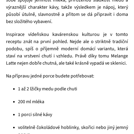
sobě spojuje jemnost mléka, přirozenou sladkost medu a
výraznější charakter kávy, takže výsledkem je nápoj, který
působí útulně, slavnostně a přitom se dá připravit i doma
bez složitého vybavení.
Inspirace vídeňskou kavárenskou kulturou je v tomto
receptu znát na první pohled. Nejde ale o striktně tradiční
podobu, spíš o příjemně moderní domácí variantu, která
staví na vrstvení chutí i vzhledu. Právě díky tomu Melange
Latte nejen dobře chutná, ale také krásně vypadá ve sklenici.
Na přípravu jedné porce budete potřebovat:
1 až 2 lžičky medu podle chuti
200 ml mléka
1 porci silné kávy
volitelně čokoládové hoblinky, skořici nebo jiný jemný