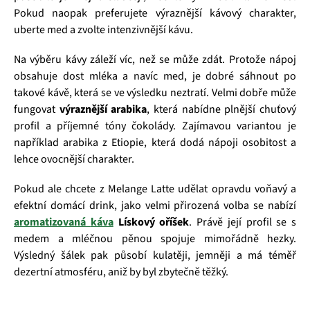
Pokud naopak preferujete výraznější kávový charakter,
uberte med a zvolte intenzivnější kávu.
Na výběru kávy záleží víc, než se může zdát. Protože nápoj
obsahuje dost mléka a navíc med, je dobré sáhnout po
takové kávě, která se ve výsledku neztratí. Velmi dobře může
fungovat
výraznější arabika
, která nabídne plnější chuťový
profil a příjemné tóny čokolády. Zajímavou variantou je
například arabika z Etiopie, která dodá nápoji osobitost a
lehce ovocnější charakter.
Pokud ale chcete z Melange Latte udělat opravdu voňavý a
efektní domácí drink, jako velmi přirozená volba se nabízí
aromatizovaná
káva
Lískový oříšek
. Právě její profil se s
medem a mléčnou pěnou spojuje mimořádně hezky.
Výsledný šálek pak působí kulatěji, jemněji a má téměř
dezertní atmosféru, aniž by byl zbytečně těžký.