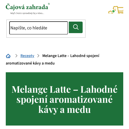
Přejít
na
NÁK
KOŠÍ
obsah
Domů
Recepty
Melange Latte – Lahodné spojení
aromatizované kávy a medu
Melange Latte – Lahodné
spojení aromatizované
kávy a medu