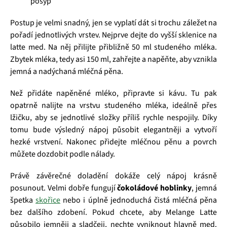
posyp
Postup je velmi snadný, jen se vyplatí dát si trochu záležet na
pořadí jednotlivých vrstev. Nejprve dejte do vyšší sklenice na
latte med. Na něj přilijte přibližně 50 ml studeného mléka.
Zbytek mléka, tedy asi 150 ml, zahřejte a napěňte, aby vznikla
jemná a nadýchaná mléčná pěna.
Než přidáte napěněné mléko, připravte si kávu. Tu pak
opatrně nalijte na vrstvu studeného mléka, ideálně přes
lžičku, aby se jednotlivé složky příliš rychle nespojily. Díky
tomu bude výsledný nápoj působit elegantněji a vytvoří
hezké vrstvení. Nakonec přidejte mléčnou pěnu a povrch
můžete dozdobit podle nálady.
Právě závěrečné doladění dokáže celý nápoj krásně
posunout. Velmi dobře fungují
čokoládové hoblinky
, jemná
špetka
skořice
nebo i úplně jednoduchá čistá mléčná pěna
bez dalšího zdobení. Pokud chcete, aby Melange Latte
působilo jemněji a sladčeji, nechte vyniknout hlavně med.