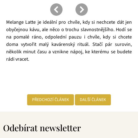
Melange Latte je ideální pro chvíle, kdy si nechcete dát jen
obyčejnou kávu, ale něco o trochu slavnostnějšího. Hodí se
na pomalé ráno, odpolední pauzu i chvíle, kdy si chcete
doma vytvořit malý kavárenský rituál. Stačí pár surovin,
několik minut času a vznikne nápoj, ke kterému se budete
rádi vracet.
PŘEDCHOZÍ ČLÁNEK
DALŠÍ ČLÁNEK
Z
á
Odebírat newsletter
p
a