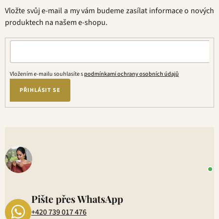
t
Vložte svůj e-mail a my vám budeme zasílat informace o nových
í
produktech na našem e-shopu.
Vložením e-mailu souhlasíte s
podmínkami ochrany osobních údajů
PŘIHLÁSIT SE
V
o
+
P
1
Pište přes WhatsApp
+420 739 017 476