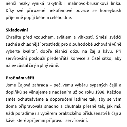
němž hezky vyniká rakytník i malinovo‑brusinková linka.
Díky své přirozené nekofeinové povaze se honeybush
příjemně popíjí během celého dne.
Skladování
Chraňte před vzduchem, světlem a vlhkostí. Směsi svědčí
suché a chladnější prostředí; pro dlouhodobé uchování vůně
vyberte kvalitní, dobře těsnící dózu na čaj a kávu. Při
servírování poslouží předehřátá konvice a čisté sítko, aby
nálev zůstal čirý a plný vůně.
Proč nám věřit
Jsme Čajová zahrada – pečlivému výběru sypaných čajů a
doplňků se věnujeme s nadšením už od roku 1998. Každou
směs ochutnáváme a doporučení ladíme tak, aby se vám
doma připravovala snadno a chutnala přesně tak, jak má.
Rádi poradíme i s výběrem praktického příslušenství k čaji a
kávě, které zpříjemní přípravu i servírování.