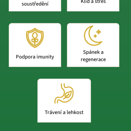
Klid a stres
soustředění
Spánek a
Podpora imunity
regenerace
Trávení a lehkost