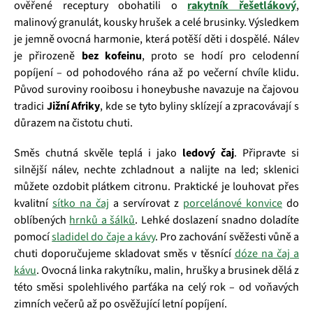
ověřené receptury obohatili o
rakytník řešetlákový
,
malinový granulát, kousky hrušek a celé brusinky. Výsledkem
je jemně ovocná harmonie, která potěší děti i dospělé. Nálev
je přirozeně
bez kofeinu
, proto se hodí pro celodenní
popíjení – od pohodového rána až po večerní chvíle klidu.
Původ suroviny rooibosu i honeybushe navazuje na čajovou
tradici
Jižní Afriky
, kde se tyto byliny sklízejí a zpracovávají s
důrazem na čistotu chuti.
Směs chutná skvěle teplá i jako
ledový čaj
. Připravte si
silnější nálev, nechte zchladnout a nalijte na led; sklenici
můžete ozdobit plátkem citronu. Praktické je louhovat přes
kvalitní
sítko na čaj
a servírovat z
porcelánové konvice
do
oblíbených
hrnků a šálků
. Lehké doslazení snadno doladíte
pomocí
sladidel do čaje a kávy
. Pro zachování svěžesti vůně a
chuti doporučujeme skladovat směs v těsnící
dóze na čaj a
kávu
. Ovocná linka rakytníku, malin, hrušky a brusinek dělá z
této směsi spolehlivého parťáka na celý rok – od voňavých
zimních večerů až po osvěžující letní popíjení.