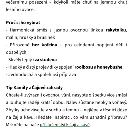
večernímu posezení – kdykoli máte chuť na jemnou chuť
lesního ovoce.
Proč si ho vybrat
- Harmonická směs s jasnou ovocnou linkou
rakytníku
,
malin, hrušky a brusinek
- Přirozeně
bez kofeinu
– pro celodenní popíjení dětí i
dospělých
- Skvělý teplý i
za studena
- Hladký a čistý projev díky spojení
rooibosu
a
honeybushe
- Jednoduchá a spolehlivá příprava
Tip Kamily z Čajové zahrady
Chcete-li zvýraznit ovocnou vůni, nasypte o špetku více směsi
a louhujte raději kratší dobu. Nálev zůstane hebký a voňavý.
Zbytky uchovávejte v suchu a temnu – nejlépe v těsnící
dóze
na čaj a kávu
. Hledáte inspiraci, co vám usnadní přípravu?
Mrkněte na naše
příslušenství k čaji a kávě
.