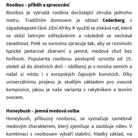
Rooibos – příběh a zpracování
Rooibos je vytrvalá rostlina dorůstající zhruba jednoho
metru. Tradičním domovem je oblast
Cederberg
v
západokapské části Jižní Afriky. K využití se získává nať, která
se sklízí šetrným odřezáváním a následně se nechává
zavadnout. Poté se surovina zpracuje tak, aby se rozvinulo
typické jantarové zbarvení a jemná, medová chuť bez
hořkosti. Popularita rooibosu postupně vzrostla od 19.
století až do dnešních dnů – oblíbený je v mnoha zemích a
našel si místo i v evropských čajových konvicích. Díky
univerzálnímu projevu je skvělým základem pro ovocné
kompozice, jakou je naše varianta s rakytníkem a lesním
ovocem.
Honeybush – jemná medová volba
Honeybush, příbuzný rooibosu, se vyznačuje sametově
medovým charakterem, který zjemňuje a zaobluje nálev. V
kombinaci s rooibosem vytváří stabilní, hladký základ, na