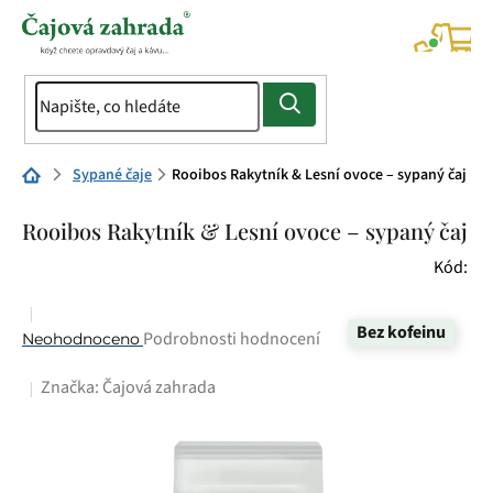
Přejít
na
NÁK
KOŠÍ
obsah
Domů
Sypané čaje
Rooibos Rakytník & Lesní ovoce – sypaný čaj
Rooibos Rakytník & Lesní ovoce – sypaný čaj
Kód:
Bez kofeinu
Průměrné
Podrobnosti hodnocení
Neohodnoceno
hodnocení
Značka:
Čajová zahrada
produktu
je
0,0
z