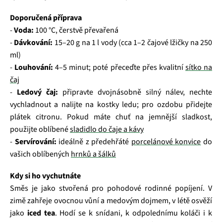
Doporučená příprava
-
Voda:
100 °C, čerstvě převařená
-
Dávkování:
15–20 g na 1 l vody (cca 1–2 čajové lžičky na 250
ml)
-
Louhování:
4–5 minut; poté přeceďte přes kvalitní
sítko na
čaj
-
Ledový čaj:
připravte dvojnásobně silný nálev, nechte
vychladnout a nalijte na kostky ledu; pro ozdobu přidejte
plátek citronu. Pokud máte chuť na jemnější sladkost,
použijte oblíbené
sladidlo do čaje a kávy
-
Servírování:
ideálně z předehřáté
porcelánové konvice
do
vašich oblíbených
hrnků a šálků
Kdy si ho vychutnáte
Směs je jako stvořená pro pohodové rodinné popíjení. V
zimě zahřeje ovocnou vůní a medovým dojmem, v létě osvěží
jako
iced tea
. Hodí se k snídani, k odpolednímu koláči i k