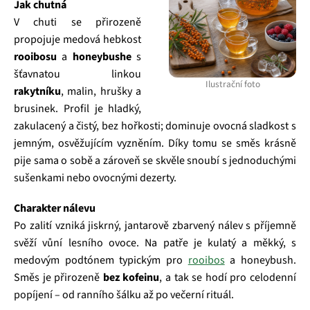
Jak chutná
V chuti se přirozeně
propojuje medová hebkost
rooibosu
a
honeybushe
s
šťavnatou linkou
Ilustrační foto
rakytníku
, malin, hrušky a
brusinek. Profil je hladký,
zakulacený a čistý, bez hořkosti; dominuje ovocná sladkost s
jemným, osvěžujícím vyzněním. Díky tomu se směs krásně
pije sama o sobě a zároveň se skvěle snoubí s jednoduchými
sušenkami nebo ovocnými dezerty.
Charakter nálevu
Po zalití vzniká jiskrný, jantarově zbarvený nálev s příjemně
svěží vůní lesního ovoce. Na patře je kulatý a měkký, s
medovým podtónem typickým pro
rooibos
a honeybush.
Směs je přirozeně
bez kofeinu
, a tak se hodí pro celodenní
popíjení – od ranního šálku až po večerní rituál.