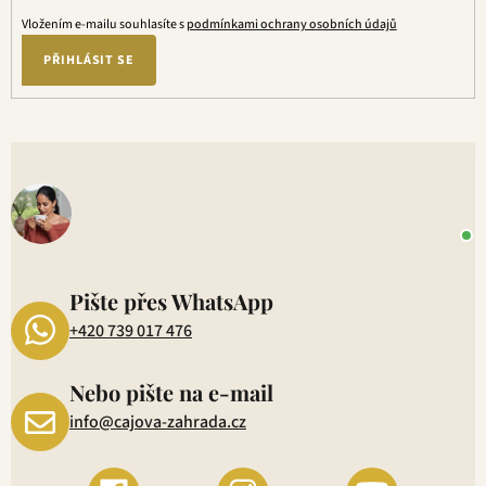
Vložením e-mailu souhlasíte s
podmínkami ochrany osobních údajů
PŘIHLÁSIT SE
V
o
+
P
1
Pište přes WhatsApp
+420 739 017 476
Nebo pište na e-mail
info@cajova-zahrada.cz