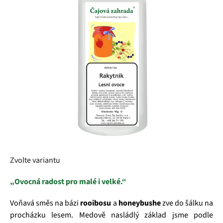
5
hvězdiček.
Zvolte variantu
„Ovocná radost pro malé i velké.“
Voňavá směs na bázi
rooibosu
a
honeybushe
zve do šálku na
procházku lesem. Medově nasládlý základ jsme podle