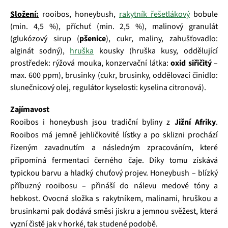
Složení:
rooibos, honeybush,
rakytník řešetlákový
bobule
(min. 4,5 %), příchuť (min. 2,5 %), malinový granulát
(glukózový sirup (
pšenice
), cukr, maliny, zahušťovadlo:
alginát sodný),
hruška
kousky (hruška kusy, oddělující
prostředek: rýžová mouka, konzervační látka:
oxid siřičitý
–
max. 600 ppm), brusinky (cukr, brusinky, oddělovací činidlo:
slunečnicový olej, regulátor kyselosti: kyselina citronová).
Zajímavost
Rooibos i honeybush jsou tradiční byliny z
Jižní Afriky
.
Rooibos má jemně jehličkovité lístky a po sklizni prochází
řízeným zavadnutím a následným zpracováním, které
připomíná fermentaci černého čaje. Díky tomu získává
typickou barvu a hladký chuťový projev. Honeybush – blízký
příbuzný rooibosu – přináší do nálevu medové tóny a
hebkost. Ovocná složka s rakytníkem, malinami, hruškou a
brusinkami pak dodává směsi jiskru a jemnou svěžest, která
vyzní čistě jak v horké, tak studené podobě.