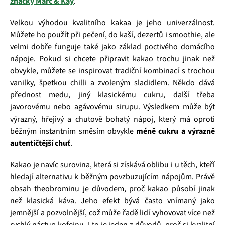
značky Marc & Kay
.
Velkou výhodou kvalitního kakaa je jeho univerzálnost.
Můžete ho použít při pečení, do kaší, dezertů i smoothie, ale
velmi dobře funguje také jako základ poctivého domácího
nápoje. Pokud si chcete připravit kakao trochu jinak než
obvykle, můžete se inspirovat tradiční kombinací s trochou
vanilky, špetkou chilli a zvoleným sladidlem. Někdo dává
přednost medu, jiný klasickému cukru, další třeba
javorovému nebo agávovému sirupu. Výsledkem může být
výrazný, hřejivý a chuťově bohatý nápoj, který má oproti
běžným instantním směsím obvykle
méně cukru a výrazně
autentičtější chuť
.
Kakao je navíc surovina, která si získává oblibu i u těch, kteří
hledají alternativu k běžným povzbuzujícím nápojům. Právě
obsah theobrominu je důvodem, proč kakao působí jinak
než klasická káva. Jeho efekt bývá často vnímaný jako
jemnější a pozvolnější, což může řadě lidí vyhovovat více než
rychlý nástup kofeinu. I to je jeden z důvodů, proč si kvalitní