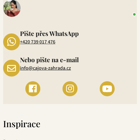
o
+
P
1
Pište přes WhatsApp
+420 739 017 476
Nebo pište na e-mail
info@cajova-zahrada.cz
Inspirace