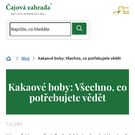
Přejít
na
NÁK
KOŠÍ
obsah
Domů
Blog
Kakaové boby: Všechno, co potřebujete vědět
Kakaové boby: Všechno, co
potřebujete vědět
7.11.2023