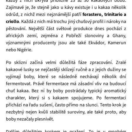
každý z nich ukrývá přibližně 25 až 50 kakaových bobů.
Zajímavé je, že stejně jako u kávy existuje i u kakaa několik
odrůd, z nichž mezi nejznámější patří
forastero, trinitario a
criollo
. Každá z nich má trochu jiný chuťový profil i nároky na
pěstování. Největší část světové produkce dnes pochází z
afrických zemí, zejména z Pobřeží slonoviny a Ghany,
významnými producenty jsou ale také Ekvádor, Kamerun
nebo Nigérie.
Po sklizni začíná velmi důležitá fáze zpracování. Zralé
kakaové lusky se nejčastěji sklízejí ručně a z jejich dužiny se
vyjímají boby, které se následně nechávají několik dní
fermentovat. Právě fermentace má zásadní vliv na budoucí
chuť kakaa. Bez ní by boby postrádaly typický aromatický
charakter, který si s kakaem spojujeme. Po fermentaci
přichází na řadu sušení, často přímo na slunci. Tento krok je
nezbytný nejen kvůli stabilitě suroviny, ale také proto, aby
boby nezačaly plesnivět.
Dalším důležitým krokem je pražení. To je v mnohém