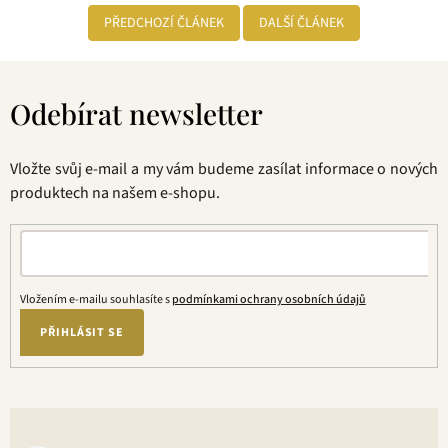
PŘEDCHOZÍ ČLÁNEK
DALŠÍ ČLÁNEK
Z
á
Odebírat newsletter
p
a
t
Vložte svůj e-mail a my vám budeme zasílat informace o nových
í
produktech na našem e-shopu.
Vložením e-mailu souhlasíte s
podmínkami ochrany osobních údajů
PŘIHLÁSIT SE
V