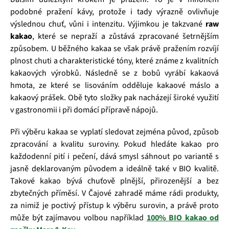
podobné pražení kávy, protože i tady výrazně ovlivňuje
výslednou chuť, vůni i intenzitu. Výjimkou je takzvané
raw
kakao
, které se nepraží a zůstává zpracované šetrnějším
způsobem. U běžného kakaa se však právě pražením rozvíjí
plnost chuti a charakteristické tóny, které známe z kvalitních
kakaových výrobků. Následně se z bobů vyrábí kakaová
hmota, ze které se lisováním odděluje kakaové máslo a
kakaový prášek. Obě tyto složky pak nacházejí široké využití
v gastronomii i při domácí přípravě nápojů.
Při výběru kakaa se vyplatí sledovat zejména původ, způsob
zpracování a kvalitu suroviny. Pokud hledáte kakao pro
každodenní pití i pečení, dává smysl sáhnout po variantě s
jasně deklarovaným původem a ideálně také v BIO kvalitě.
Takové kakao bývá chuťově plnější, přirozenější a bez
zbytečných příměsí. V Čajové zahradě máme rádi produkty,
za nimiž je poctivý přístup k výběru surovin, a právě proto
může být zajímavou volbou například
100% BIO kakao od