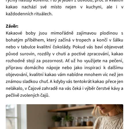
kakao nachází své místo nejen v kuchyni, ale i v
každodenních rituálech.
Závěr:
Kakaové boby jsou mimořádně zajímavou plodinou s
bohatým příběhem, který začíná v tropech a končí v šálku
nebo v tabulce kvalitní čokolády. Pokud vás baví objevovat
původ surovin, rozdíly v chuti a poctivé zpracování, kakao
rozhodně stojí za pozornost. Ať už ho využijete na pečení,
přípravu domácího nápoje nebo jako inspiraci k dalšímu
objevování, kvalitní kakao vám nabídne mnohem víc než jen
známou sladkou chuť. A kdyby vás tentokrát kakao přece jen
nelákalo, v Čajové zahradě na vás čeká i výběr čerstvé kávy a
pečlivě zvolených čajů.