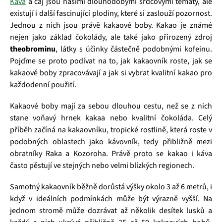
Káva
a čaj jsou našimi dlouhodobými srdcovými tématy, ale
existují i další fascinující plodiny, které si zaslouží pozornost.
Jednou z nich jsou právě kakaové boby. Kakao je známé
nejen jako základ čokolády, ale také jako přirozený zdroj
theobrominu
, látky s účinky částečně podobnými kofeinu.
Pojďme se proto podívat na to, jak kakaovník roste, jak se
kakaové boby zpracovávají a jak si vybrat kvalitní kakao pro
každodenní použití.
Kakaové boby mají za sebou dlouhou cestu, než se z nich
stane voňavý hrnek kakaa nebo kvalitní čokoláda. Celý
příběh začíná na kakaovníku, tropické rostlině, která roste v
podobných oblastech jako kávovník, tedy přibližně mezi
obratníky Raka a Kozoroha. Právě proto se kakao i káva
často pěstují ve stejných nebo velmi blízkých regionech.
Samotný kakaovník běžně dorůstá výšky okolo 3 až 6 metrů, i
když v ideálních podmínkách může být výrazně vyšší. Na
jednom stromě může dozrávat až několik desítek lusků a