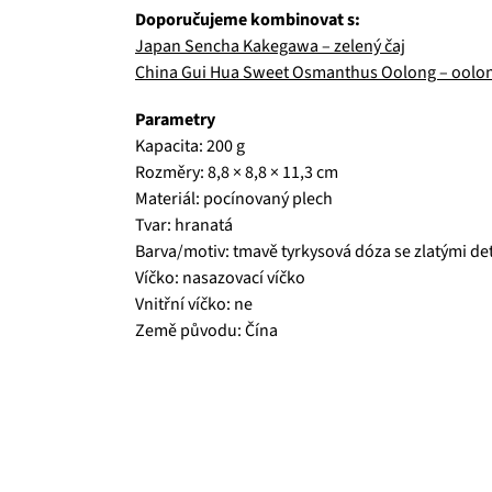
Doporučujeme kombinovat s:
Japan Sencha Kakegawa – zelený čaj
China Gui Hua Sweet Osmanthus Oolong – oolo
Parametry
Kapacita: 200 g
Rozměry: 8,8 × 8,8 × 11,3 cm
Materiál: pocínovaný plech
Tvar: hranatá
Barva/motiv: tmavě tyrkysová dóza se zlatými de
Víčko: nasazovací víčko
Vnitřní víčko: ne
Země původu: Čína
Čajová zahrada je naše vlastní autentická značka, 
prémiové zelené čaje, nebo preferujete spíše rů
velmi přívětivá cena, pak jste tu správně. A pev