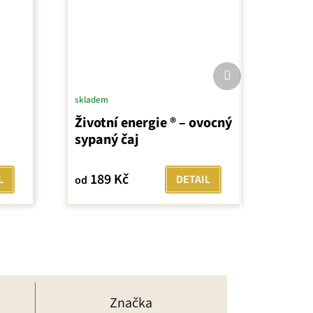
Další
produkt
skladem
Životní energie ® – ovocný
sypaný čaj
189 Kč
L
DETAIL
od
Značka