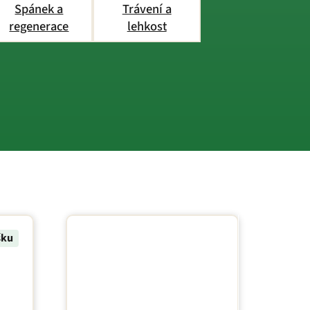
Spánek a
Trávení a
regenerace
lehkost
šku