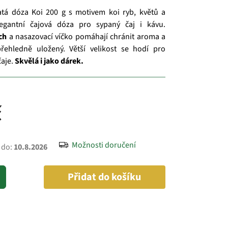
atá dóza Koi 200 g s motivem koi ryb, květů a
egantní čajová dóza pro sypaný čaj i kávu.
ch
a nasazovací víčko pomáhají chránit aroma a
řehledně uložený. Větší velikost se hodí pro
aje.
Skvělá i jako dárek.
č
Možnosti doručení
 do:
10.8.2026
Přidat do košíku