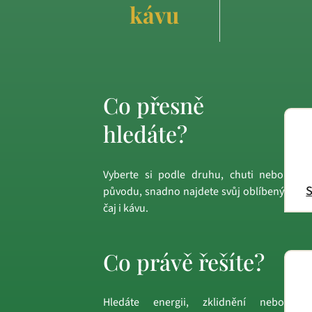
kávu
Co přesně
hledáte?
Vyberte si podle druhu, chuti nebo
S
původu, snadno najdete svůj oblíbený
čaj i kávu.
Co právě řešíte?
Hledáte energii, zklidnění nebo