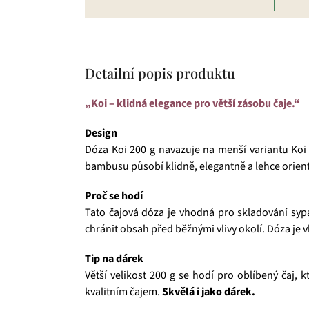
Detailní popis produktu
„Koi – klidná elegance pro větší zásobu čaje.“
Design
Dóza Koi 200 g navazuje na menší variantu Koi 1
bambusu působí klidně, elegantně a lehce orien
Proč se hodí
Tato čajová dóza je vhodná pro skladování syp
chránit obsah před běžnými vlivy okolí. Dóza je
Tip na dárek
Větší velikost 200 g se hodí pro oblíbený čaj,
kvalitním čajem.
Skvělá i jako dárek.