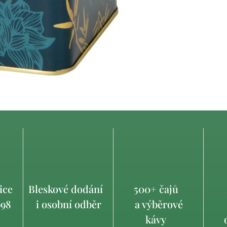
ice
Bleskové dodání
500+ čajů
998
i osobní odběr
a výběrové
kávy
o