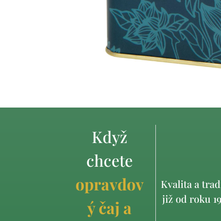
Když
chcete
opravdov
Kvalita a trad
již od roku 1
ý čaj a