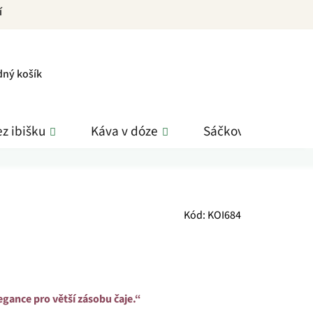
í
PNÍ
dný košík
K
z ibišku
Káva v dóze
Sáčkové čaje
Kód:
KOI684
egance pro větší zásobu čaje.“