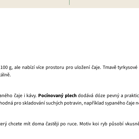
00 g, ale nabízí více prostoru pro uložení čaje. Tmavě tyrkysové p
tálně.
aného čaje i kávy.
Pocínovaný plech
dodává dóze pevný a praktic
 vhodná pro skladování suchých potravin, například sypaného čaje n
 který chcete mít doma častěji po ruce. Motiv koi ryb působí vku