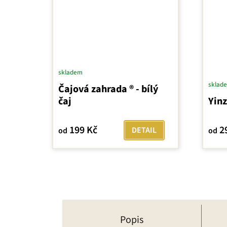
skladem
sklad
Čajová zahrada ® - bílý
čaj
Yinz
199 Kč
2
DETAIL
od
od
Popis