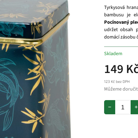
Tyrkysová hran
bambusu je el
Pocínovaný ple
udržet obsah p
domácí zásobu č
Skladem
149 K
123 Kč bez DPH
Můžeme doručit
−
+