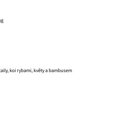
ng
taily, koi rybami, květy a bambusem
která pro vás již více než 20 let dováží stovky různých čajů, z nichž
zné ovocné směsi. Pokud je pro vás prioritou kvalita použitých s
ně věříme, že jakmile naše produkty jednou ochutnáte, budete nadše