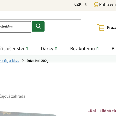
CZK
Přihlášen
NÁKU
Práz
KOŠÍ
říslušenství
Dárky
Bez kofeinu
Be
na čaj a kávu
Dóza Koi 200g
Čajová zahrada
„Koi – klidná el