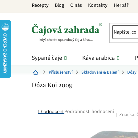
Přejít
Recepty
Blog
O nás
Kontakty
Herbář
na
obsah
Sypané čaje
Káva arabica
P
Příslušenství
Skladování & Balení
Dózy 
Domů
Dóza Koi 200g
Průměrné
Podrobnosti hodnocení
1 hodnocení
Značka:
hodnocení
produktu
je