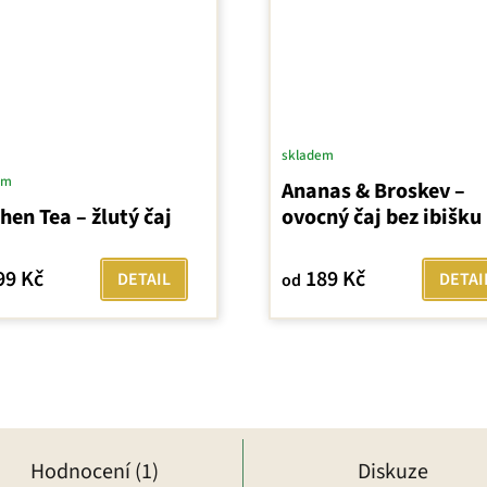
skladem
em
Ananas & Broskev –
hen Tea – žlutý čaj
ovocný čaj bez ibišku
99 Kč
189 Kč
DETAIL
DETAI
od
Hodnocení (1)
Diskuze