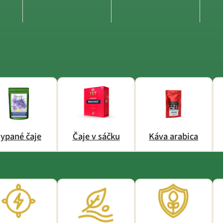
ypané čaje
Čaje v sáčku
Káva arabica