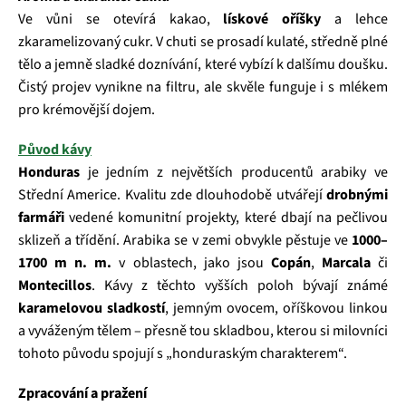
Ve vůni se otevírá kakao,
lískové oříšky
a lehce
zkaramelizovaný cukr. V chuti se prosadí kulaté, středně plné
tělo a jemně sladké doznívání, které vybízí k dalšímu doušku.
Čistý projev vynikne na filtru, ale skvěle funguje i s mlékem
pro krémovější dojem.
Původ kávy
Honduras
je jedním z největších producentů arabiky ve
Střední Americe. Kvalitu zde dlouhodobě utvářejí
drobnými
farmáři
vedené komunitní projekty, které dbají na pečlivou
sklizeň a třídění. Arabika se v zemi obvykle pěstuje ve
1000–
1700 m n. m.
v oblastech, jako jsou
Copán
,
Marcala
či
Montecillos
. Kávy z těchto vyšších poloh bývají známé
karamelovou sladkostí
, jemným ovocem, oříškovou linkou
a vyváženým tělem – přesně tou skladbou, kterou si milovníci
tohoto původu spojují s „honduraským charakterem“.
Zpracování a pražení