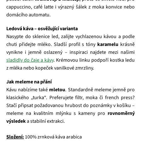
cappuccino, café latte i výrazný šálek z moka konvice nebo
domácího automatu.
Ledová káva – osvěžující varianta
Nasypte do sklenice led, zalijte vychlazenou kávou a podle
chuti přidejte mléko. Sladší profil s tóny
karamelu
krásně
vynikne i jemně oslazený – inspiraci najdete mezi našimi
sladidly do čaje a kávy
. Krémovou linku podpoří kostka ledu
z mléka nebo kopeček vanilkové zmrzliny.
Jak meleme na přání
Kávu nabízíme také
mletou
. Standardně meleme jemně pro
klasického „turka“. Preferujete filtr, moka či french press?
Stačí připsat požadovanou hrubost do poznámky v košíku –
meleme na kvalitním mlýnku s kameny pro
rovnoměrný
výsledek
a stabilní extrakci.
Složení:
100% zrnková káva arabica