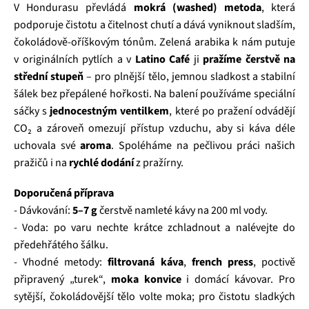
V Hondurasu převládá
mokrá (washed) metoda
, která
podporuje čistotu a čitelnost chutí a dává vyniknout sladším,
čokoládově‑oříškovým tónům. Zelená arabika k nám putuje
v originálních pytlích a v
Latino Café
ji
pražíme čerstvě na
střední stupeň
– pro plnější tělo, jemnou sladkost a stabilní
šálek bez přepálené hořkosti. Na balení používáme speciální
sáčky s
jednocestným ventilkem
, které po pražení odvádějí
CO₂ a zároveň omezují přístup vzduchu, aby si káva déle
uchovala své
aroma
. Spoléháme na pečlivou práci našich
pražičů i na
rychlé dodání
z pražírny.
Doporučená příprava
- Dávkování:
5–7 g
čerstvě namleté kávy na 200 ml vody.
- Voda: po varu nechte krátce zchladnout a nalévejte do
předehřátého šálku.
- Vhodné metody:
filtrovaná káva
,
french press
, poctivě
připravený „turek“,
moka konvice
i domácí kávovar. Pro
sytější, čokoládovější tělo volte moka; pro čistotu sladkých