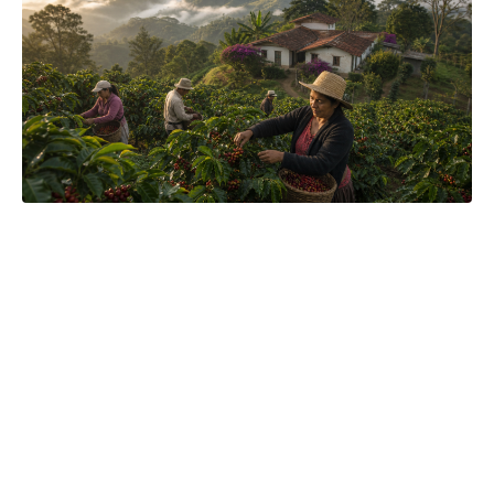
Hledáte kávu, která vám bude dělat radost dnem za dnem,
ale přitom nebude stát nehorázné peníze? Sáhněte po naší
autentické značce Latino Café. Kávová zrna pro vás vozíme
přímo v originálních jutových pytlích a pražíme je až u nás v
naší pražské pražírně. Díky tomu vám můžeme zaručit
maximální čerstvost kávy, ať už vás zaujme kterákoliv.
Jakmile naši kávu jednou vyzkoušíte, uvidíte, že už nebudete
chtít jinou.