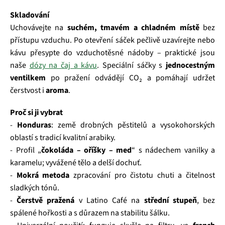
Skladování
Uchovávejte na
suchém, tmavém a chladném místě
bez
přístupu vzduchu. Po otevření sáček pečlivě uzavírejte nebo
kávu přesypte do vzduchotěsné nádoby – praktické jsou
naše
dózy na čaj a kávu
. Speciální sáčky s
jednocestným
ventilkem
po pražení odvádějí CO₂ a pomáhají udržet
čerstvost i
aroma
.
Proč si ji vybrat
-
Honduras
: země drobných pěstitelů a vysokohorských
oblastí s tradicí kvalitní arabiky.
- Profil „
čokoláda – oříšky – med
“ s nádechem vanilky a
karamelu; vyvážené tělo a delší dochuť.
-
Mokrá metoda
zpracování pro čistotu chuti a čitelnost
sladkých tónů.
-
Čerstvě pražená
v Latino Café na
střední stupeň
, bez
spálené hořkosti a s důrazem na stabilitu šálku.