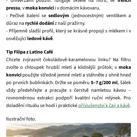
- Univerzální použití: funguje skvěle na filtru, ve
french
pressu
, v
moka konvici
i v domácím kávovaru.
- Pečlivé balení se
sedlovým
(jednocestným) ventilkem a
důraz na
rychlé dodání
z naší pražírny.
- Příjemně sladší profil, který se krásně propojí s mlékem i v
osvěžující
ledové kávě
.
Tip Filipa z Latino Café
Chcete zvýraznit čokoládově‑karamelovou linku? Na filtru
zvolte o chloupek hrubší mletí a klidnější průtok; v
moka
konvici
použijte středně jemné mletí a stáhněte z ohně hned
po prvních bublinkách. Držte se poměru
5–7 g/200 ml
, šálek
vždy předehřejte a pracujte s čerstvě namletou kávou –
rovnoměrnou extrakci podpoří kvalitní ruční mlýnek. Pro
doladění rituálu se hodí i praktické
příslušenství k čaji a kávě
.
Ilustrační foto.