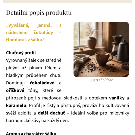
Detailní popis produktu
„Vyvážená, jemná, s
nádechem čokolády –
Honduras v šálku.“
Chuťový profil
Vyrovnaný šálek se středně
plným až plným tělem a
hladkým průběhem chutí.
Ilustrační foto
Dominují
čokoládové
a
oříškové
tóny, které se
přirozeně pojí s medovou sladkostí a dotekem
vanilky
a
karamelu
. Profil je čistý a přístupný, provází ho kultivovaná
svěží acidita a
delší dochuť
– ideální volba pro milovníky
harmonické kávy na každý den.
Aroma a charakter šálku