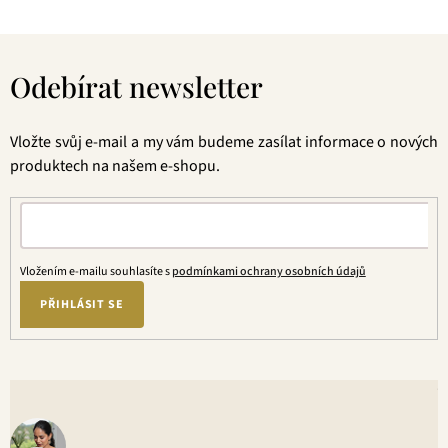
Z
á
Odebírat newsletter
p
a
t
Vložte svůj e-mail a my vám budeme zasílat informace o nových
í
produktech na našem e-shopu.
Vložením e-mailu souhlasíte s
podmínkami ochrany osobních údajů
PŘIHLÁSIT SE
V
o