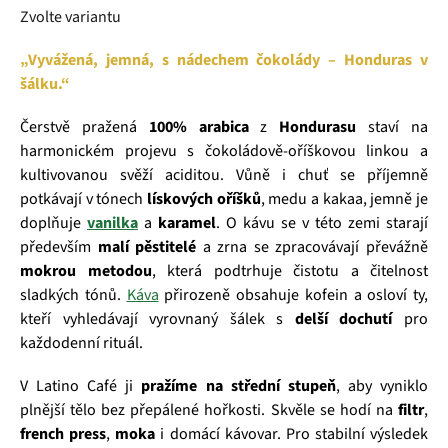
Zvolte variantu
„Vyvážená, jemná, s nádechem čokolády – Honduras v
šálku.“
Čerstvě pražená
100% arabica
z
Hondurasu
staví na
harmonickém projevu s čokoládově‑oříškovou linkou a
kultivovanou svěží aciditou. Vůně i chuť se příjemně
potkávají v tónech
lískových oříšků
, medu a kakaa, jemně je
doplňuje
vanilka
a
karamel
. O kávu se v této zemi starají
především
malí pěstitelé
a zrna se zpracovávají převážně
mokrou metodou
, která podtrhuje čistotu a čitelnost
sladkých tónů.
Káva
přirozeně obsahuje kofein a osloví ty,
kteří vyhledávají vyrovnaný šálek s
delší dochutí
pro
každodenní rituál.
V Latino Café ji
pražíme na střední stupeň
, aby vyniklo
plnější tělo bez přepálené hořkosti. Skvěle se hodí na
filtr
,
french press
,
moka
i domácí kávovar. Pro stabilní výsledek