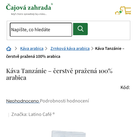
Přejít
na
NÁK
KOŠÍ
obsah
Domů
Káva arabica
Zrnková káva arabica
Káva Tanzánie –
čerstvě pražená 100% arabica
Káva Tanzánie – čerstvě pražená 100%
arabica
Kód:
Průměrné
Podrobnosti hodnocení
Neohodnoceno
hodnocení
Značka:
Latino Café ®
produktu
je
0,0