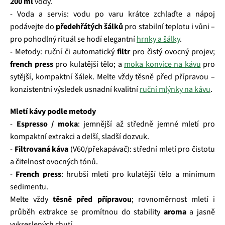
200 ml
vody.
- Voda a servis: vodu po varu krátce zchlaďte a nápoj
podávejte do
předehřátých šálků
pro stabilní teplotu i vůni –
pro pohodlný rituál se hodí elegantní
hrnky a šálky
.
- Metody: ruční či automatický
filtr
pro čistý ovocný projev;
french press
pro kulatější tělo; a
moka konvice na kávu
pro
sytější, kompaktní šálek. Melte vždy těsně před přípravou –
konzistentní výsledek usnadní kvalitní
ruční mlýnky na kávu
.
Mletí kávy podle metody
-
Espresso / moka
: jemnější až středně jemné mletí pro
kompaktní extrakci a delší, sladší dozvuk.
-
Filtrovaná káva
(V60/překapávač): střední mletí pro čistotu
a čitelnost ovocných tónů.
-
French press
: hrubší mletí pro kulatější tělo a minimum
sedimentu.
Melte vždy
těsně před přípravou
; rovnoměrnost mletí i
průběh extrakce se promítnou do stability
aroma
a jasně
vykreslených chutí.