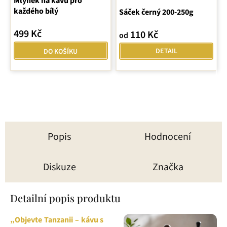
Mlýnek na kávu pro
každého bílý
Sáček černý 200-250g
499 Kč
110 Kč
od
DETAIL
DO KOŠÍKU
Popis
Hodnocení
Diskuze
Značka
Detailní popis produktu
„Objevte Tanzanii – kávu s