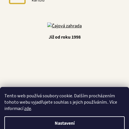
kartou
Již od roku 1998
Latino Café
Tento web používá soubory cookie. Dalším procházením
tohoto webu vyjadřujete souhlas s jejich používáním.. Více
informací
zde
.
Nastavení
Vytvořil Shoptet