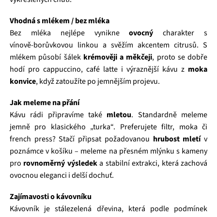
Vhodná s mlékem / bez mléka
Bez mléka nejlépe vynikne
ovocný
charakter s
vínově‑borůvkovou linkou a svěžím akcentem citrusů. S
mlékem působí šálek
krémověji a měkčeji
, proto se dobře
hodí pro cappuccino, café latte i výraznější kávu z
moka
konvice
, když zatoužíte po jemnějším projevu.
Jak meleme na přání
Kávu rádi připravíme také
mletou
. Standardně meleme
jemně pro klasického „turka“. Preferujete filtr, moka či
french press? Stačí připsat požadovanou
hrubost mletí
v
poznámce v košíku – meleme na přesném mlýnku s kameny
pro
rovnoměrný výsledek
a stabilní extrakci, která zachová
ovocnou eleganci i delší dochuť.
Zajímavosti o kávovníku
Kávovník je stálezelená dřevina, která podle podmínek