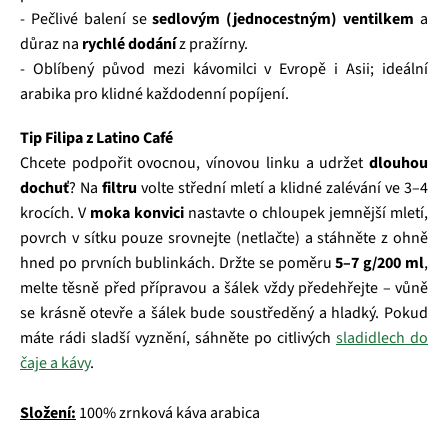
- Pečlivé balení se
sedlovým (jednocestným) ventilkem
a
důraz na
rychlé dodání
z pražírny.
- Oblíbený původ mezi kávomilci v Evropě i Asii; ideální
arabika pro klidné každodenní popíjení.
Tip Filipa z Latino Café
Chcete podpořit ovocnou, vínovou linku a udržet
dlouhou
dochuť
? Na
filtru
volte střední mletí a klidné zalévání ve 3–4
krocích. V
moka konvici
nastavte o chloupek jemnější mletí,
povrch v sítku pouze srovnejte (netlačte) a stáhněte z ohně
hned po prvních bublinkách. Držte se poměru
5–7 g/200 ml
,
melte těsně před přípravou a šálek vždy předehřejte – vůně
se krásně otevře a šálek bude soustředěný a hladký. Pokud
máte rádi sladší vyznění, sáhněte po citlivých
sladidlech do
čaje a kávy
.
Složení:
100% zrnková káva arabica