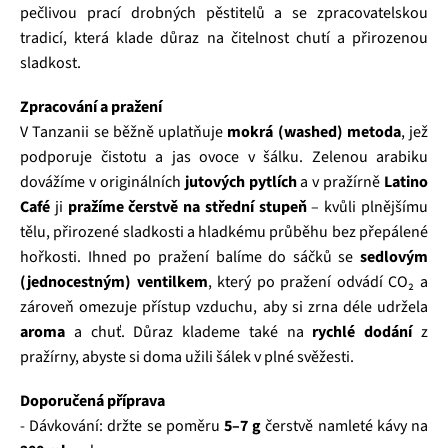
pečlivou prací drobných pěstitelů a se zpracovatelskou
tradicí, která klade důraz na čitelnost chutí a přirozenou
sladkost.
Zpracování a pražení
V Tanzanii se běžně uplatňuje
mokrá (washed) metoda
, jež
podporuje čistotu a jas ovoce v šálku. Zelenou arabiku
dovážíme v originálních
jutových pytlích
a v pražírně
Latino
Café
ji
pražíme čerstvě na střední stupeň
– kvůli plnějšímu
tělu, přirozené sladkosti a hladkému průběhu bez přepálené
hořkosti. Ihned po pražení balíme do sáčků se
sedlovým
(jednocestným) ventilkem
, který po pražení odvádí CO₂ a
zároveň omezuje přístup vzduchu, aby si zrna déle udržela
aroma
a chuť. Důraz klademe také na
rychlé dodání
z
pražírny, abyste si doma užili šálek v plné svěžesti.
Doporučená příprava
- Dávkování: držte se poměru
5–7 g
čerstvě namleté kávy na