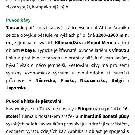
získá sytější, kompaktnější tělo.
Původ kávy
Tanzanie
patří mezi kávové stálice východní Afriky. Arabika
se zde obvykle pěstuje ve výškách přibližně
1200–1900 m n.
m.
, zejména na svazích
Kilimandžára
a
Mount Meru
a v jižní
oblasti
Mbeya
. Typické je šťavnaté, ovocné ladění s
vínovou
linkou; profilem se tanzanské arabiky blíží keňským kávám,
bývají však o něco jemnější. Pěstování kávy má pro zemi
výrazný ekonomický význam a dlouhodobě si nachází
příznivce v
Německu
,
Finsku
,
Nizozemsku
,
Belgii
i
Japonsku
.
Původ a historie pěstování
Kávovníky se do Tanzanie dostaly z
Etiopie
už na počátku
16.
století
. Klima s dostatkem srážek a
minerálně bohaté půdy
vysokých poloh kávovníkům prospívají a odrážejí se v čistém,
ovocném výrazu zdejších káv. Arabika z oblasti je spojená s