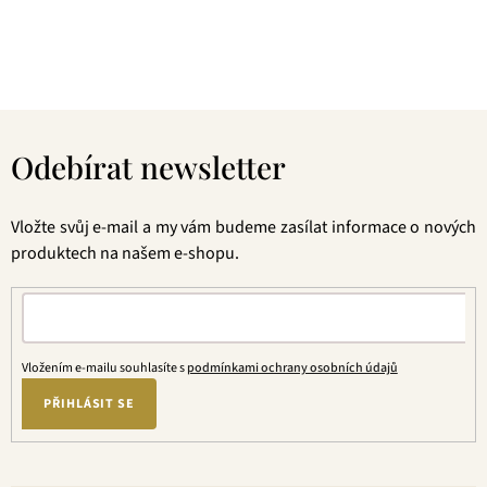
Jakmile naši kávu jednou vyzkoušíte, uvidíte, že už nebudete
chtít jinou.
Z
á
Odebírat newsletter
p
a
t
Vložte svůj e-mail a my vám budeme zasílat informace o nových
í
produktech na našem e-shopu.
Vložením e-mailu souhlasíte s
podmínkami ochrany osobních údajů
PŘIHLÁSIT SE