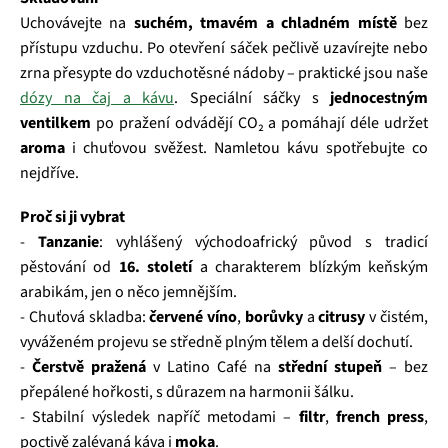
Uchovávejte na
suchém, tmavém a chladném místě
bez
přístupu vzduchu. Po otevření sáček pečlivě uzavírejte nebo
zrna přesypte do vzduchotěsné nádoby – praktické jsou naše
dózy na čaj a kávu
. Speciální sáčky s
jednocestným
ventilkem
po pražení odvádějí CO₂ a pomáhají déle udržet
aroma
i chuťovou svěžest. Namletou kávu spotřebujte co
nejdříve.
Proč si ji vybrat
-
Tanzanie
: vyhlášený východoafrický původ s tradicí
pěstování od
16. století
a charakterem blízkým keňským
arabikám, jen o něco jemnějším.
- Chuťová skladba:
červené víno
,
borůvky
a
citrusy
v čistém,
vyváženém projevu se středně plným tělem a delší dochutí.
-
Čerstvě pražená
v Latino Café na
střední stupeň
– bez
přepálené hořkosti, s důrazem na harmonii šálku.
- Stabilní výsledek napříč metodami –
filtr
,
french press
,
poctivě zalévaná káva i
moka
.