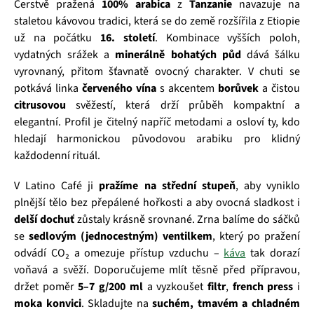
Čerstvě pražená
100% arabica
z
Tanzanie
navazuje na
staletou kávovou tradici, která se do země rozšířila z Etiopie
už na počátku
16. století
. Kombinace vyšších poloh,
vydatných srážek a
minerálně bohatých půd
dává šálku
vyrovnaný, přitom šťavnatě ovocný charakter. V chuti se
potkává linka
červeného vína
s akcentem
borůvek
a čistou
citrusovou
svěžestí, která drží průběh kompaktní a
elegantní. Profil je čitelný napříč metodami a osloví ty, kdo
hledají harmonickou původovou arabiku pro klidný
každodenní rituál.
V Latino Café ji
pražíme na střední stupeň
, aby vyniklo
plnější tělo bez přepálené hořkosti a aby ovocná sladkost i
delší dochuť
zůstaly krásně srovnané. Zrna balíme do sáčků
se
sedlovým (jednocestným) ventilkem
, který po pražení
odvádí CO₂ a omezuje přístup vzduchu –
káva
tak dorazí
voňavá a svěží. Doporučujeme mlít těsně před přípravou,
držet poměr
5–7 g/200 ml
a vyzkoušet
filtr
,
french press
i
moka konvici
. Skladujte na
suchém, tmavém a chladném