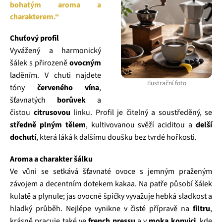
bohatým aroma a
charakterem.“
Chuťový profil
Vyvážený a harmonický
šálek s přirozeně
ovocným
laděním. V chuti najdete
Ilustrační foto
tóny
červeného vína
,
šťavnatých
borůvek
a
čistou
citrusovou
linku. Profil je čitelný a soustředěný, se
středně plným tělem
, kultivovanou svěží aciditou a
delší
dochutí
, která láká k dalšímu doušku bez tvrdé hořkosti.
Aroma a charakter šálku
Ve vůni se setkává šťavnaté ovoce s jemným praženým
závojem a decentním dotekem kakaa. Na patře působí šálek
kulatě a plynule; jas ovocné špičky vyvažuje hebká sladkost a
hladký průběh. Nejlépe vynikne v čisté přípravě na
filtru
,
krásně pracuje také ve
french pressu
a v
moka konvici
, kde