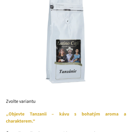
z
5
hvězdiček.
Zvolte variantu
„Objevte Tanzanii – kávu s bohatým aroma a
charakterem.“