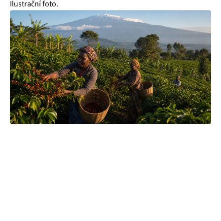
Ilustrační foto.
Hledáte kávu, která vám bude dělat radost dnem za dnem,
ale přitom nebude stát nehorázné peníze? Sáhněte po naší
autentické značce Latino Café. Kávová zrna pro vás vozíme
přímo v originálních jutových pytlích a pražíme je až u nás v
naší pražské pražírně. Díky tomu vám můžeme zaručit
maximální čerstvost kávy, ať už vás zaujme kterákoliv.