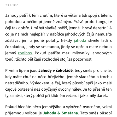
29.4.2023
Jahody patří k těm chutím, které si většina lidí spojí s létem,
pohodou a něčím příjemně známým. Právě proto fungují v
čaji tak dobře. Umí být sladké, svěží, jemné i hravě dezertní. A
co je na nich nejlepší? V nabídce jahodových čajů nemusíte
zůstávat jen u jedné polohy. Někdy
jahoda
skvěle ladí s
čokoládou, jindy se smetanou, jindy se opře o maté nebo o
jemný
rooibos
. Pokud patříte mezi milovníky jahodových
tónů, těchto pět čajů rozhodně stojí za pozornost.
Prvním tipem jsou
Jahody v čokoládě
, tedy směs pro chvíle,
kdy máte chuť na něco hřejivého, jemně sladkého a trochu
netradičního. Výsledkem je čaj, který působí spíš jako malé
čajové potěšení než obyčejný ovocný nálev. Je to přesně ten
typ směsi, který potěší při klidném večeru i jako milý dárek.
Pokud hledáte něco jemnějšího a vyloženě ovocného, velmi
příjemnou volbou je
Jahoda & Smetana
. Tato směs působí