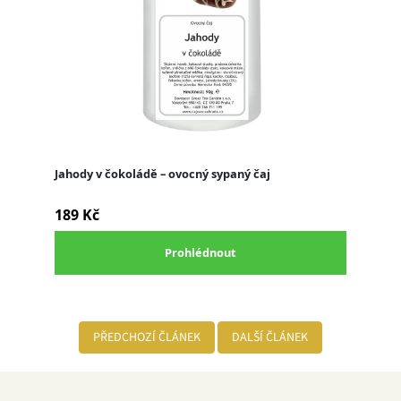
PŘEDCHOZÍ ČLÁNEK
DALŠÍ ČLÁNEK
Z
á