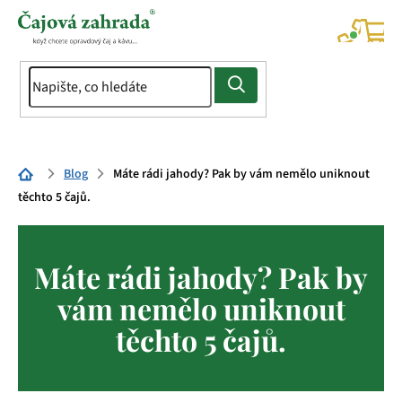
Přejít
na
NÁK
KOŠÍ
obsah
Domů
Blog
Máte rádi jahody? Pak by vám nemělo uniknout
těchto 5 čajů.
Máte rádi jahody? Pak by
vám nemělo uniknout
těchto 5 čajů.