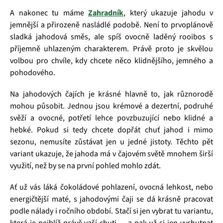
A nakonec tu máme
Zahradník
, který ukazuje jahodu v
jemnější a přirozeně nasládlé podobě. Není to prvoplánově
sladká jahodová směs, ale spíš ovocně laděný rooibos s
příjemně uhlazeným charakterem. Právě proto je skvělou
volbou pro chvíle, kdy chcete něco klidnějšího, jemného a
pohodového.
Na jahodových čajích je krásné hlavně to, jak různorodě
mohou působit. Jednou jsou krémové a dezertní, podruhé
svěží a ovocné, potřetí lehce povzbuzující nebo klidné a
hebké. Pokud si tedy chcete dopřát chuť jahod i mimo
sezonu, nemusíte zůstávat jen u jedné jistoty. Těchto pět
variant ukazuje, že jahoda má v čajovém světě mnohem širší
využití, než by se na první pohled mohlo zdát.
Ať už vás láká čokoládové pohlazení, ovocná lehkost, nebo
energičtější maté, s jahodovými čaji se dá krásně pracovat
podle nálady i ročního období. Stačí si jen vybrat tu variantu,
která je nejblíž právě vaší chuti — a pak už si jen vychutnat