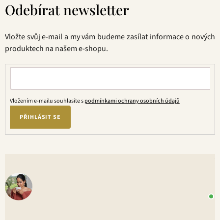
Odebírat newsletter
p
a
t
Vložte svůj e-mail a my vám budeme zasílat informace o nových
í
produktech na našem e-shopu.
Vložením e-mailu souhlasíte s
podmínkami ochrany osobních údajů
PŘIHLÁSIT SE
V
o
+
P
1