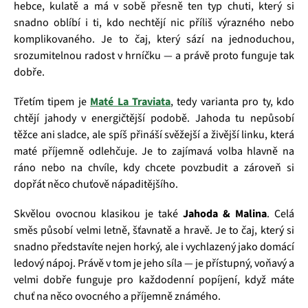
hebce, kulatě a má v sobě přesně ten typ chuti, který si
snadno oblíbí i ti, kdo nechtějí nic příliš výrazného nebo
komplikovaného. Je to čaj, který sází na jednoduchou,
srozumitelnou radost v hrníčku — a právě proto funguje tak
dobře.
Třetím tipem je
Maté La Traviata
, tedy varianta pro ty, kdo
chtějí jahody v energičtější podobě. Jahoda tu nepůsobí
těžce ani sladce, ale spíš přináší svěžejší a živější linku, která
maté příjemně odlehčuje. Je to zajímavá volba hlavně na
ráno nebo na chvíle, kdy chcete povzbudit a zároveň si
dopřát něco chuťově nápaditějšího.
Skvělou ovocnou klasikou je také
Jahoda & Malina
. Celá
směs působí velmi letně, šťavnatě a hravě. Je to čaj, který si
snadno představíte nejen horký, ale i vychlazený jako domácí
ledový nápoj. Právě v tom je jeho síla — je přístupný, voňavý a
velmi dobře funguje pro každodenní popíjení, když máte
chuť na něco ovocného a příjemně známého.