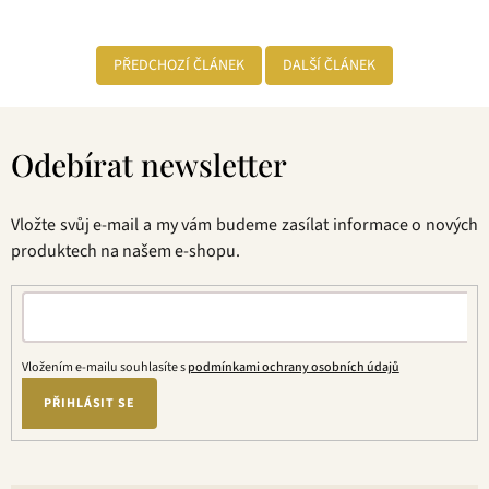
PŘEDCHOZÍ ČLÁNEK
DALŠÍ ČLÁNEK
Z
á
Odebírat newsletter
p
a
t
Vložte svůj e-mail a my vám budeme zasílat informace o nových
í
produktech na našem e-shopu.
Vložením e-mailu souhlasíte s
podmínkami ochrany osobních údajů
PŘIHLÁSIT SE