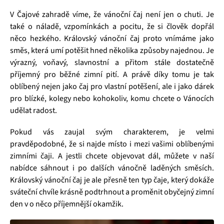
V Čajové zahradě víme, že vánoční čaj není jen o chuti. Je
také o náladě, vzpomínkách a pocitu, že si člověk dopřál
něco hezkého. Královský vánoční čaj proto vnímáme jako
směs, která umí potěšit hned několika způsoby najednou. Je
výrazný, voňavý, slavnostní a přitom stále dostatečně
příjemný pro běžné zimní pití. A právě díky tomu je tak
oblíbený nejen jako čaj pro vlastní potěšení, ale i jako dárek
pro blízké, kolegy nebo kohokoliv, komu chcete o Vánocích
udělat radost.
Pokud vás zaujal svým charakterem, je velmi
pravděpodobné, že si najde místo i mezi vašimi oblíbenými
zimními čaji. A jestli chcete objevovat dál, můžete v naší
nabídce sáhnout i po dalších vánočně laděných směsích.
Královský vánoční čaj je ale přesně ten typ čaje, který dokáže
sváteční chvíle krásně podtrhnout a proměnit obyčejný zimní
den v o něco příjemnější okamžik.