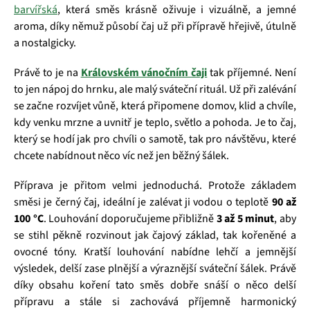
barvířská
, která směs krásně oživuje i vizuálně, a jemné
aroma, díky němuž působí čaj už při přípravě hřejivě, útulně
a nostalgicky.
Právě to je na
Královském vánočním čaji
tak příjemné. Není
to jen nápoj do hrnku, ale malý sváteční rituál. Už při zalévání
se začne rozvíjet vůně, která připomene domov, klid a chvíle,
kdy venku mrzne a uvnitř je teplo, světlo a pohoda. Je to čaj,
který se hodí jak pro chvíli o samotě, tak pro návštěvu, které
chcete nabídnout něco víc než jen běžný šálek.
Příprava je přitom velmi jednoduchá. Protože základem
směsi je černý čaj, ideální je zalévat ji vodou o teplotě
90 až
100 °C
. Louhování doporučujeme přibližně
3 až 5 minut
, aby
se stihl pěkně rozvinout jak čajový základ, tak kořeněné a
ovocné tóny. Kratší louhování nabídne lehčí a jemnější
výsledek, delší zase plnější a výraznější sváteční šálek. Právě
díky obsahu koření tato směs dobře snáší o něco delší
přípravu a stále si zachovává příjemně harmonický