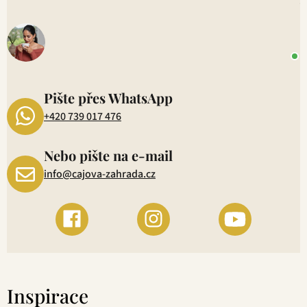
V
o
+
P
1
Pište přes WhatsApp
+420 739 017 476
Nebo pište na e-mail
info@cajova-zahrada.cz
Inspirace