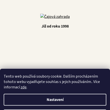
Již od roku 1998
Latino Café
Tento web používá soubory cookie. Dalším procházením
tohoto webu vyjadřujete souhlas s jejich používáním.. Více
informací
zde
.
Vytvořil Shoptet
Nastavení