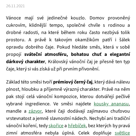
26.11.2021
Vánoce mají své jedinečné kouzlo. Domov provoněný
cukrovím, klidnější tempo, společné chvíle s rodinou a
drobné radosti, na které během roku často nezbývá tolik
prostoru. A právě k takovým okamžikům patří i šálek
opravdu dobrého čaje. Pokud hledáte směs, která v sobě
propojí
sváteční atmosféru, bohatou chuť a elegantní
dárkový charakter
, Královský vánoční čaj je přesně ten typ
čaje, který si vás získá už při prvním přivonění.
Základ této směsi tvoří
prémiový černý čaj
, který dává nálevu
plnost, hloubku a příjemně výrazný charakter. Právě na něm
pak stojí celá vánoční kompozice, kterou dotvářejí pečlivě
vybrané ingredience. Ve směsi najdete
kousky ananasu
,
mandle a
zázvor
, které čaji dodávají zajímavou chuťovou
vrstevnatost a jemně slavnostní nádech. Nechybí ani tradiční
vánoční koření, tedy
skořice
a
hřebíček
, bez kterých by pravá
zimní atmosféra nebyla úplná. Celek doplňuje
světlice