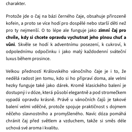
charakter.
Protože jde o čaj na bázi černého čaje, obsahuje přirozeně
kofein, a proto se více hodí pro dospělé nebo starší děti než
pro ty nejmenší. O to lépe ale funguje jako
zimní čaj pro
chvíle, kdy si chcete opravdu vychutnat jeho plnou chuť a
vůni
. Skvěle se hodí k adventnímu posezení, k cukroví, k
odpolednímu odpočinku i jako malý každodenní sváteční
luxus během prosince.
Velkou předností Královského vánočního čaje je i to, že
nedělá radost jen tomu, kdo si ho připraví doma, ale velmi
hezky funguje také jako dárek. Kromě klasického balení je
dostupný i v dóze, která působí elegantně a pod stromečkem
vypadá opravdu krásně. Právě u vánočních čajů je takové
balení velmi vděčné, protože spojuje praktičnost s dojmem
něčeho slavnostního a promyšleného. Navíc dóza pomáhá
chránit čaj před světlem a vzduchem, takže si směs déle
uchová své aroma i kvalitu.