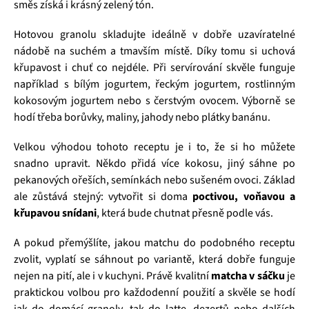
směs získá i krásný zelený tón.
Hotovou granolu skladujte ideálně v dobře uzavíratelné
nádobě na suchém a tmavším místě. Díky tomu si uchová
křupavost i chuť co nejdéle. Při servírování skvěle funguje
například s bílým jogurtem, řeckým jogurtem, rostlinným
kokosovým jogurtem nebo s čerstvým ovocem. Výborně se
hodí třeba borůvky, maliny, jahody nebo plátky banánu.
Velkou výhodou tohoto receptu je i to, že si ho můžete
snadno upravit. Někdo přidá více kokosu, jiný sáhne po
pekanových ořeších, semínkách nebo sušeném ovoci. Základ
ale zůstává stejný: vytvořit si doma
poctivou, voňavou a
křupavou snídani
, která bude chutnat přesně podle vás.
A pokud přemýšlíte, jakou matchu do podobného receptu
zvolit, vyplatí se sáhnout po variantě, která dobře funguje
nejen na pití, ale i v kuchyni. Právě kvalitní
matcha v sáčku
je
praktickou volbou pro každodenní použití a skvěle se hodí