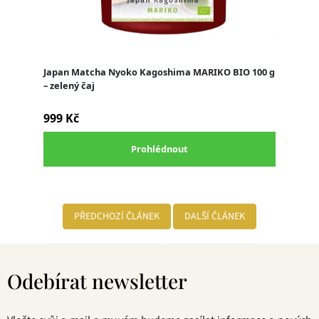
PŘEDCHOZÍ ČLÁNEK
DALŠÍ ČLÁNEK
Z
á
Odebírat newsletter
p
a
t