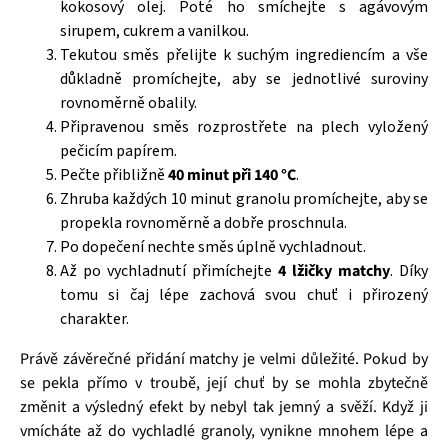
kokosový olej. Poté ho smíchejte s agávovým
sirupem, cukrem a vanilkou.
Tekutou směs přelijte k suchým ingrediencím a vše
důkladně promíchejte, aby se jednotlivé suroviny
rovnoměrně obalily.
Připravenou směs rozprostřete na plech vyložený
pečicím papírem.
Pečte přibližně
40 minut při 140 °C
.
Zhruba každých 10 minut granolu promíchejte, aby se
propekla rovnoměrně a dobře proschnula.
Po dopečení nechte směs úplně vychladnout.
Až po vychladnutí přimíchejte
4 lžičky matchy
. Díky
tomu si čaj lépe zachová svou chuť i přirozený
charakter.
Právě závěrečné přidání matchy je velmi důležité. Pokud by
se pekla přímo v troubě, její chuť by se mohla zbytečně
změnit a výsledný efekt by nebyl tak jemný a svěží. Když ji
vmícháte až do vychladlé granoly, vynikne mnohem lépe a