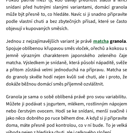
Pokud patříte mezi ty, kdo dávají přednost sladší a lehčí
snídani před hutnými slanými variantami, domácí granola
může být přesně to, co hledáte. Navíc si ji snadno připravíte
podle vlastní chuti a bez zbytečných přísad, které se často
objevují v kupovaných směsích.
Jednou z nejzajímavějších variant je právě
matcha
granola
.
Spojuje oblíbenou křupavou směs vloček, ořechů a kokosu s
jemně výrazným charakterem japonského zeleného čaje
matcha. Výsledkem je snídaně, která působí nápaditě, svěže
a přitom zůstává velmi jednoduchá na přípravu. Matcha se
do granoly skvěle hodí nejen kvůli své chuti, ale i proto, že
dokáže běžnou domácí směs příjemně ozvláštnit.
Granola je sama o sobě oblíbená právě pro svou variabilitu.
Můžete ji podávat s jogurtem, mlékem, rostlinným nápojem
nebo čerstvým ovocem. Hodí se ke snídani, menší svačině i
jako něco dobrého po ruce během dne. A když si ji připravíte
doma, máte přesně pod kontrolou, co v ní bude. To je velká
výhoda nejen z hlediska chuti, ale i celkového složení.