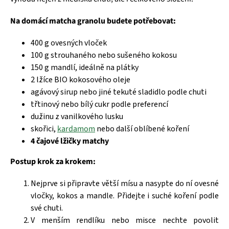
Na domácí matcha granolu budete potřebovat:
400 g ovesných vloček
100 g strouhaného nebo sušeného kokosu
150 g mandlí, ideálně na plátky
2 lžíce BIO kokosového oleje
agávový sirup nebo jiné tekuté sladidlo podle chuti
třtinový nebo bílý cukr podle preferencí
dužinu z vanilkového lusku
skořici,
kardamom
nebo další oblíbené koření
4 čajové lžičky matchy
Postup krok za krokem:
Nejprve si připravte větší mísu a nasypte do ní ovesné
vločky, kokos a mandle. Přidejte i suché koření podle
své chuti.
V menším rendlíku nebo misce nechte povolit