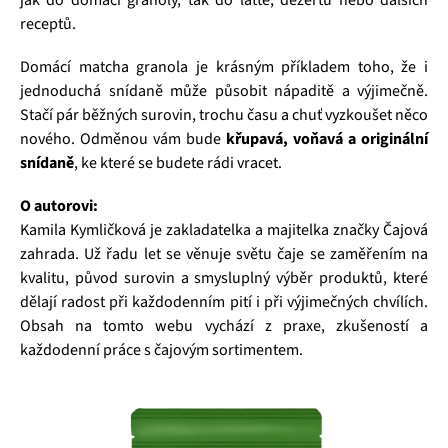
jak do domácí granoly, tak do latte, dezertů nebo dalších
receptů.
Domácí matcha granola je krásným příkladem toho, že i
jednoduchá snídaně může působit nápaditě a výjimečně.
Stačí pár běžných surovin, trochu času a chuť vyzkoušet něco
nového. Odměnou vám bude
křupavá, voňavá a originální
snídaně
, ke které se budete rádi vracet.
O autorovi:
Kamila Kymličková je zakladatelka a majitelka značky Čajová
zahrada. Už řadu let se věnuje světu čaje se zaměřením na
kvalitu, původ surovin a smysluplný výběr produktů, které
dělají radost při každodenním pití i při výjimečných chvílích.
Obsah na tomto webu vychází z praxe, zkušeností a
každodenní práce s čajovým sortimentem.