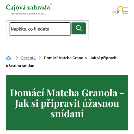
Přejít
na
NÁK
KOŠÍ
obsah
Domů
Recepty
Domácí Matcha Granola - Jak si připravit
úžasnou snídaní
Domácí Matcha Granola -
Jak si připravit úžasnou
snídaní