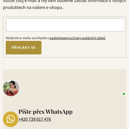
Vložte svůj e-mail a my vám budeme zasílat informace o nových
í
produktech na našem e-shopu.
Vložením e-mailu souhlasíte s
podmínkami ochrany osobních údajů
PŘIHLÁSIT SE
V
o
+
P
1
Pište přes WhatsApp
+420 739 017 476