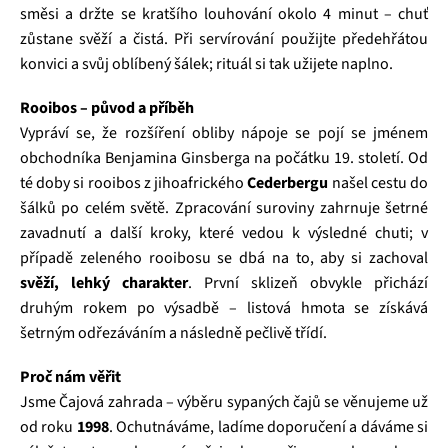
směsi a držte se kratšího louhování okolo 4 minut – chuť
zůstane svěží a čistá. Při servírování použijte předehřátou
konvici a svůj oblíbený šálek; rituál si tak užijete naplno.
Rooibos – původ a příběh
Vypráví se, že rozšíření obliby nápoje se pojí se jménem
obchodníka Benjamina Ginsberga na počátku 19. století. Od
té doby si rooibos z jihoafrického
Cederbergu
našel cestu do
šálků po celém světě. Zpracování suroviny zahrnuje šetrné
zavadnutí a další kroky, které vedou k výsledné chuti; v
případě zeleného rooibosu se dbá na to, aby si zachoval
svěží, lehký charakter
. První sklizeň obvykle přichází
druhým rokem po výsadbě – listová hmota se získává
šetrným odřezáváním a následně pečlivě třídí.
Proč nám věřit
Jsme Čajová zahrada – výběru sypaných čajů se věnujeme už
od roku
1998
. Ochutnáváme, ladíme doporučení a dáváme si