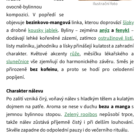
Ilustrační foto
ovocně‑bylinnou
kompozici. V popředí se
objevuje
bezinkovo‑mangová
linka, kterou doprovází
šípky
a drobné
kousky jablek
. Byliny – zejména
anýz
a
fenykl
–
dodávají lehké kořeněné zázemí, zatímco
ostružinové listí
,
listy maliníku, jahodníku a lísky přinášejí kulatost a zahradní
charakter. Květové akcenty
růže
, měsíčku lékařského a
slunečnice
vše zjemňují do harmonického závěru. Směs je
přirozeně
bez kofeinu
, a proto se hodí pro celodenní
popíjení.
Charakter nálevu
Po zalití vzniká čirý, voňavý nálev s hladkým tělem a kulatým
dojmem na patře. Aroma se nese v duchu
bezu a manga
s
jemnou bylinnou stopou.
Zelený rooibos
nepůsobí trpce,
takže nálev zůstává příjemně čistý i při delším louhování.
Skvěle zapadne do odpolední pauzy i do večerního rituálu.