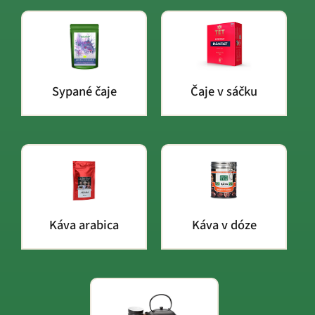
Sypané čaje
Čaje v sáčku
Káva arabica
Káva v dóze