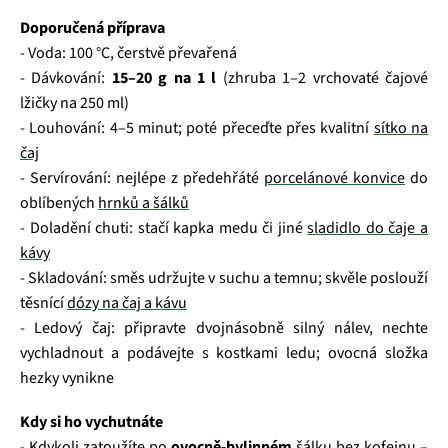
Doporučená příprava
- Voda: 100 °C, čerstvě převařená
- Dávkování:
15–20 g na 1 l
(zhruba 1–2 vrchovaté čajové
lžičky na 250 ml)
- Louhování: 4–5 minut; poté přeceďte přes kvalitní
sítko na
čaj
- Servírování: nejlépe z předehřáté
porcelánové konvice
do
oblíbených
hrnků a šálků
- Doladění chuti: stačí kapka medu či jiné
sladidlo do čaje a
kávy
- Skladování: směs udržujte v suchu a temnu; skvěle poslouží
těsnící
dózy na čaj a kávu
- Ledový čaj: připravte dvojnásobně silný nálev, nechte
vychladnout a podávejte s kostkami ledu; ovocná složka
hezky vynikne
Kdy si ho vychutnáte
- Kdykoli zatoužíte po
ovocně‑bylinném
šálku bez kofeinu –