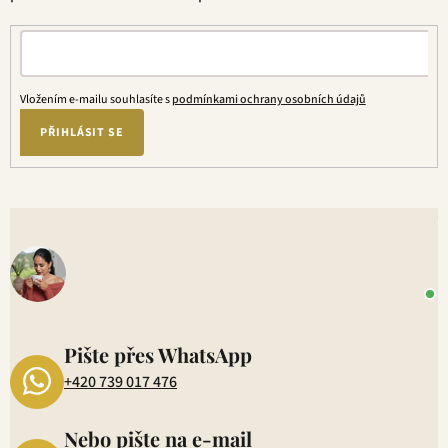
Vložením e-mailu souhlasíte s
podmínkami ochrany osobních údajů
PŘIHLÁSIT SE
V
o
+
P
1
Pište přes WhatsApp
+420 739 017 476
Nebo pište na e-mail