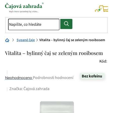
Přejít
na
NÁK
KOŠÍ
obsah
Domů
Sypané čaje
Vitalita – bylinný čaj se zeleným rooibosem
Vitalita – bylinný čaj se zeleným rooibosem
Kód:
Bez kofeinu
Průměrné
Podrobnosti hodnocení
Neohodnoceno
hodnocení
Značka:
Čajová zahrada
produktu
je
0,0
z