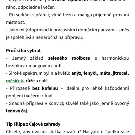
ráno, odpoledne i večer.
- Při setkání s přáteli; vůně bezu a manga příjemně provoní
místnost.
- Jako milý doprovod k pracovním i domácím pauzám – směs
je spolehlivá a nenáročná na přípravu.
Proč si ho vybrat
- Jemný základ
zeleného rooibosu
s harmonickou
bezinkovo‑mangovou chutí.
- Široké spektrum bylin a květů:
anýz, fenykl, máta, jitrocel,
měsíček
, růže
a další.
- Přirozeně
bez kofeinu
– ideální pro lehké každodenní
popíjení i večerní rituál.
- Snadná příprava v konvici; skvělé také jako jemně ovocný
ledový čaj
.
Tip Filipa z Čajové zahrady
Chcete, aby ovocná složka zazářila? Nasypte o špetku více