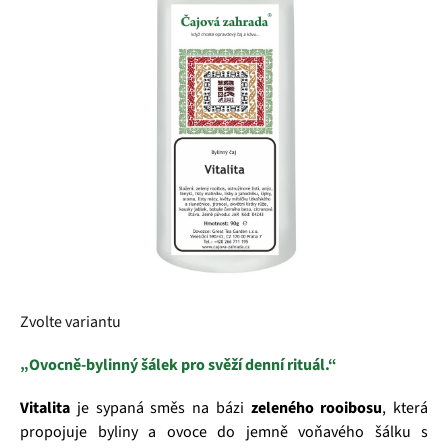
5
hvězdiček.
Zvolte variantu
„Ovocně‑bylinný šálek pro svěží denní rituál.“
Vitalita
je sypaná směs na bázi
zeleného rooibosu
, která
propojuje byliny a ovoce do jemně voňavého šálku s