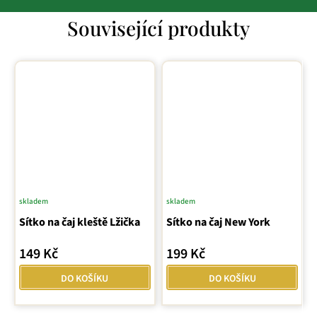
Související produkty
skladem
skladem
Průměrné
Průměrné
Sítko na čaj kleště Lžička
hodnocení
Sítko na čaj New York
hodnocení
produktu
produktu
149 Kč
199 Kč
je
je
5,0
5,0
DO KOŠÍKU
DO KOŠÍKU
z
z
5
5