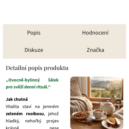
hvězdiček.
hvězdiček.
Popis
Hodnocení
Diskuze
Značka
Detailní popis produktu
„Ovocně‑bylinný šálek
pro svěží denní rituál.“
Jak chutná
Vitalita staví na jemném
zeleném rooibosu
, jehož
hladký, nehořký projev
krásně nese