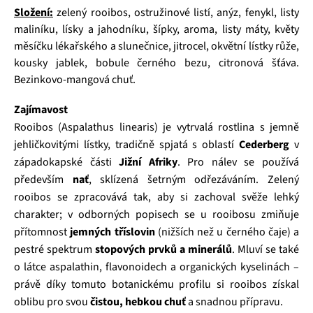
Složení:
zelený rooibos, ostružinové listí, anýz, fenykl, listy
maliníku, lísky a jahodníku, šípky, aroma, listy máty, květy
měsíčku lékařského a slunečnice, jitrocel, okvětní lístky růže,
kousky jablek, bobule černého bezu, citronová šťáva.
Bezinkovo‑mangová chuť.
Zajímavost
Rooibos (Aspalathus linearis) je vytrvalá rostlina s jemně
jehličkovitými lístky, tradičně spjatá s oblastí
Cederberg
v
západokapské části
Jižní Afriky
. Pro nálev se používá
především
nať
, sklízená šetrným odřezáváním. Zelený
rooibos se zpracovává tak, aby si zachoval svěže lehký
charakter; v odborných popisech se u rooibosu zmiňuje
přítomnost
jemných tříslovin
(nižších než u černého čaje) a
pestré spektrum
stopových prvků a minerálů
. Mluví se také
o látce aspalathin, flavonoidech a organických kyselinách –
právě díky tomuto botanickému profilu si rooibos získal
oblibu pro svou
čistou, hebkou chuť
a snadnou přípravu.