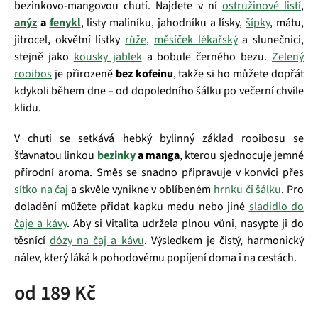
bezinkovo‑mangovou chutí. Najdete v ní
ostružinové listí
,
anýz
a
fenykl
, listy maliníku, jahodníku a lísky,
šípky
, mátu,
jitrocel, okvětní lístky
růže
,
měsíček lékařský
a slunečnici,
stejně jako
kousky jablek
a bobule černého bezu.
Zelený
rooibos
je přirozeně
bez kofeinu
, takže si ho můžete dopřát
kdykoli během dne – od dopoledního šálku po večerní chvíle
klidu.
V chuti se setkává hebký bylinný základ rooibosu se
šťavnatou linkou
bezinky
a manga
, kterou sjednocuje jemné
přírodní aroma. Směs se snadno připravuje v konvici přes
sítko na čaj
a skvěle vynikne v oblíbeném
hrnku či šálku
. Pro
doladění můžete přidat kapku medu nebo jiné
sladidlo do
čaje a kávy
. Aby si Vitalita udržela plnou vůni, nasypte ji do
těsnící
dózy na čaj a kávu
. Výsledkem je čistý, harmonický
nálev, který láká k pohodovému popíjení doma i na cestách.
od
189 Kč